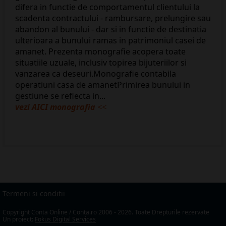
difera in functie de comportamentul clientului la
scadenta contractului - rambursare, prelungire sau
abandon al bunului - dar si in functie de destinatia
ulterioara a bunului ramas in patrimoniul casei de
amanet. Prezenta monografie acopera toate
situatiile uzuale, inclusiv topirea bijuteriilor si
vanzarea ca deseuri.Monografie contabila
operatiuni casa de amanetPrimirea bunului in
gestiune se reflecta in...
vezi AICI monografia
<<
Termeni si conditii
Copyright Conta Online / Conta.ro 2006 - 2026. Toate Drepturile rezervate
Un proiect:
Fokus Digital Services