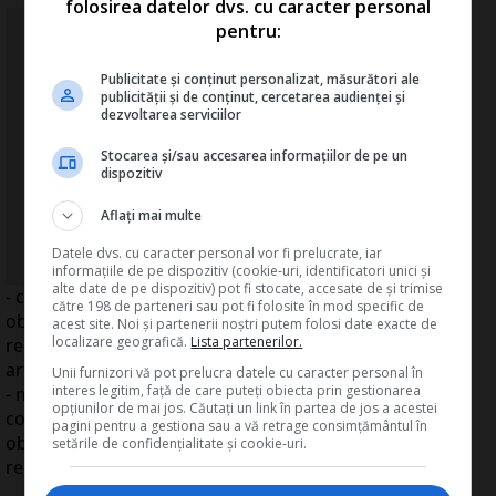
folosirea datelor dvs. cu caracter personal
pentru:
Ghidul practic al contabilitatii in 2026
- explicatii si solutii contabile -
Publicitate și conținut personalizat, măsurători ale
publicității și de conținut, cercetarea audienței și
dezvoltarea serviciilor
Legislatie explicata. Exemple
detaliate.
Stocarea și/sau accesarea informațiilor de pe un
dispozitiv
Monografii contabile complete
Aflați mai multe
Vezi AICI detalii >>
Datele dvs. cu caracter personal vor fi prelucrate, iar
informațiile de pe dispozitiv (cookie-uri, identificatori unici și
alte date de pe dispozitiv) pot fi stocate, accesate de și trimise
- completarea formularelor 100 "Declaratie privind
către 198 de parteneri sau pot fi folosite în mod specific de
obligatiile de plata la bugetul de stat" si 710 "Declaratie
acest site. Noi și partenerii noștri putem folosi date exacte de
localizare geografică.
Lista partenerilor.
rectificativa" cu rubricile necesare aplicarii dispozitiilor
art.90 alin.(4) din Codul de procedura fiscala;
Unii furnizori vă pot prelucra datele cu caracter personal în
interes legitim, față de care puteți obiecta prin gestionarea
- modificarea corespunzatoare a instructiunilor de
opțiunilor de mai jos. Căutați un link în partea de jos a acestei
completare a formularelor 100 „Declaratie privind
pagini pentru a gestiona sau a vă retrage consimțământul în
obligatiile de plata la bugetul de stat" si 710 "Declaratie
setările de confidențialitate și cookie-uri.
rectificativa".