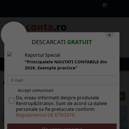
×
DESCARCATI
GRATUIT
Raportul Special
"Principalele NOUTATI CONTABILE din
2026. Exemple practice"
ANAF actualizeaza formularele 100 si 710
Accept comunicari
Da, vreau informatii despre produsele
Rentrop&Straton. Sunt de acord ca datele
personale sa fie prelucrate conform
Regulamentul UE 679/2016