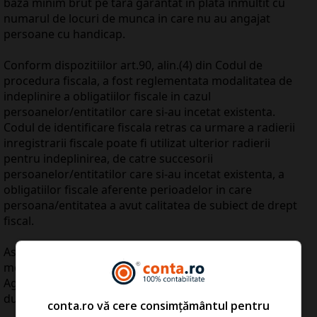
baza minim brut pe tara garantat in plata inmultit cu
numarul de locuri de munca in care nu au angajat
persoane cu handicap.
Conform dispozitiilor art.90, alin.(4) din Codul de
procedura fiscala, a fost reglementata modalitatea de
indeplinire a obligatiilor fiscale in cazul
persoanelor/entitatilor care si-au incetat existenta.
Codul de identificare fiscala retras ca urmare a radierii
inregistrarii fiscale poate fi utilizat ulterior radierii
pentru indeplinirea, de catre succesorii
persoanelor/entitatilor care si-au incetat existenta, a
obligatiilor fiscale aferente perioadelor in care
persoana/entitatea a avut calitatea de subiect de drept
fiscal.
Astfel, ANAF propune, printr-un proiect de ordin,
modificarea si completarea Ordinului presedintelui
Agentiei Nationale de Administrare Fiscala nr.587/2016,
dupa cum urmeaza:
conta.ro vă cere consimțământul pentru