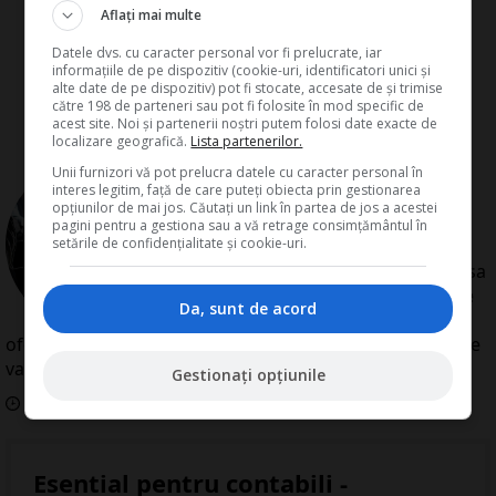
Aflați mai multe
Datele dvs. cu caracter personal vor fi prelucrate, iar
informațiile de pe dispozitiv (cookie-uri, identificatori unici și
alte date de pe dispozitiv) pot fi stocate, accesate de și trimise
către 198 de parteneri sau pot fi folosite în mod specific de
acest site. Noi și partenerii noștri putem folosi date exacte de
localizare geografică.
Lista partenerilor.
de
Redactia Conta
Unii furnizori vă pot prelucra datele cu caracter personal în
interes legitim, față de care puteți obiecta prin gestionarea
Redactia Conta este alcatuita din
opțiunilor de mai jos. Căutați un link în partea de jos a acestei
autori cu experienta dovedita pe
pagini pentru a gestiona sau a vă retrage consimțământul în
setările de confidențialitate și cookie-uri.
domenii precum contabilitate si
fiscalitate. Colectivul si-a propus sa
creeze continut interesant si bine
Da, sunt de acord
documentat pentru cititori. Va
oferim solutii utile pentru orice dilema legislativa cu care
va confruntati.
Gestionați opțiunile
Data aparitiei:
29
Septembrie
2010
Esential pentru contabili -