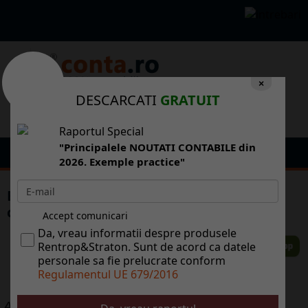
×
DESCARCATI
GRATUIT
Raportul Special
"Principalele NOUTATI CONTABILE din
2026. Exemple practice"
BNR include ntre riscurile asupra inflaiei
contextul social i politic intern
Accept comunicari
Da, vreau informatii despre produsele
Rentrop&Straton. Sunt de acord ca datele
personale sa fie prelucrate conform
Regulamentul UE 679/2016
ALTE ARTICOLE