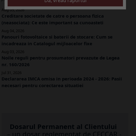
Aug 05, 2026
Creditare societate de catre o persoana fizica
(neasociata): Ce este important sa cunoasteti
Aug 04, 2026
Panouri fotovoltaice si baterii de stocare: Cum se
incadreaza in Catalogul mijloacelor fixe
Aug 03, 2026
Noile reguli pentru prosumatori prevazute de Legea
nr. 160/2026
Jul 31, 2026
Declararea IMCA omisa in perioada 2024 - 2026: Pasii
necesari pentru corectarea situatiei
Dosarul Permanent al Clientului
– un dosar reglementat de CECCAR -