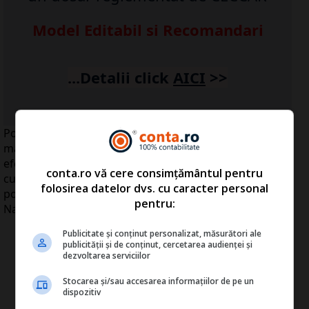
Model Editabil si Recomandari
...Detalii click
AICI
>>
Posibilele efecte inflaţioniste de runda a doua din
majorarea TVA de la 19 la 24%, incertitudinile privind
efectele măsurilor de consolidare fiscală şi situaţia
conta.ro vă cere consimțământul pentru
curentă de pe scena socială şi politică internă impun o
folosirea datelor dvs. cu caracter personal
politică monetară prudentă, potrivit CA al Băncii
pentru:
Naţionale a României (BNR).
Publicitate și conținut personalizat, măsurători ale
publicității și de conținut, cercetarea audienței și
dezvoltarea serviciilor
Stocarea și/sau accesarea informațiilor de pe un
dispozitiv