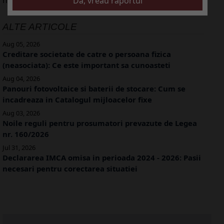
ALTE ARTICOLE
Aug 05, 2026
Creditare societate de catre o persoana fizica
(neasociata): Ce este important sa cunoasteti
Aug 04, 2026
Panouri fotovoltaice si baterii de stocare: Cum se
incadreaza in Catalogul mijloacelor fixe
Aug 03, 2026
Noile reguli pentru prosumatori prevazute de Legea
nr. 160/2026
Jul 31, 2026
Declararea IMCA omisa in perioada 2024 - 2026: Pasii
necesari pentru corectarea situatiei