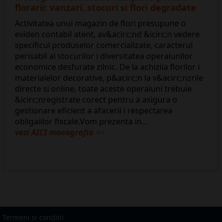
florarii: vanzari, stocuri si flori degradate
Activitatea unui magazin de flori presupune o
eviden contabil atent, av&acirc;nd &icirc;n vedere
specificul produselor comercializate, caracterul
perisabil al stocurilor i diversitatea operaiunilor
economice desfurate zilnic. De la achiziia florilor i
materialelor decorative, p&acirc;n la v&acirc;nzrile
directe si online, toate aceste operaiuni trebuie
&icirc;nregistrate corect pentru a asigura o
gestionare eficient a afacerii i respectarea
obligaiilor fiscale.Vom prezenta in...
vezi AICI monografia
<<
Termeni si conditii