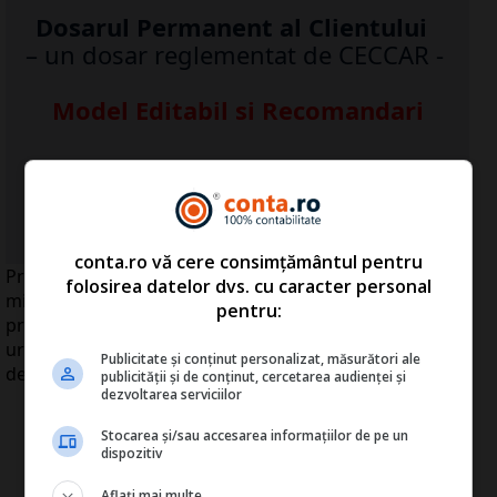
Dosarul Permanent al Clientului
– un dosar reglementat de CECCAR -
Model Editabil si Recomandari
...Detalii click
AICI
>>
conta.ro vă cere consimțământul pentru
Premierul Emil Boc i–a convocat, marţi, la Guvern, pe
folosirea datelor dvs. cu caracter personal
miniştrii Finanţelor şi Muncii, pentru a discuta despre
pentru:
proiectul de modificare a Codului Fiscal, documentul
urmând să fie discutat şi cu organizaţiile patronale, au
Publicitate și conținut personalizat, măsurători ale
declarat agenţiei MEDIAFAX surse oficiale.
publicității și de conținut, cercetarea audienței și
dezvoltarea serviciilor
Stocarea și/sau accesarea informațiilor de pe un
dispozitiv
Aflați mai multe