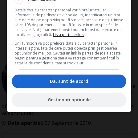
Datele dvs. cu caracter personal vor fi prelucrate, iar
informațiile de pe dispozitiv (cookie-uri, identificatori unici și
alte date de pe dispozitiv) pot fi stocate, accesate de și trimise
către 198 de parteneri sau pot fi folosite în mod specific de
acest site. Noi și partenerii noștri putem folosi date exacte de
localizare geografică.
Lista partenerilor.
Unii furnizori vă pot prelucra datele cu caracter personal în
interes legitim, față de care puteți obiecta prin gestionarea
opțiunilor de mai jos. Căutați un link în partea de jos a acestei
pagini pentru a gestiona sau a vă retrage consimțământul în
de
Redactia Conta
setările de confidențialitate și cookie-uri.
Redactia Conta este alcatuita din
autori cu experienta dovedita pe
domenii precum contabilitate si
Da, sunt de acord
fiscalitate. Colectivul si-a propus sa
creeze continut interesant si bine
documentat pentru cititori. Va
Gestionați opțiunile
oferim solutii utile pentru orice dilema legislativa cu care
va confruntati.
Data aparitiei:
07
Septembrie
2010