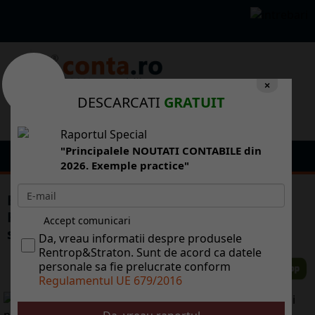
×
DESCARCATI
GRATUIT
Raportul Special
"Principalele NOUTATI CONTABILE din
2026. Exemple practice"
Boc i-a convocat la Guvern pe minitrii
Finanelor i Muncii pentru Codul Fiscal i
Accept comunicari
salarii
Da, vreau informatii despre produsele
Rentrop&Straton. Sunt de acord ca datele
personale sa fie prelucrate conform
Regulamentul UE 679/2016