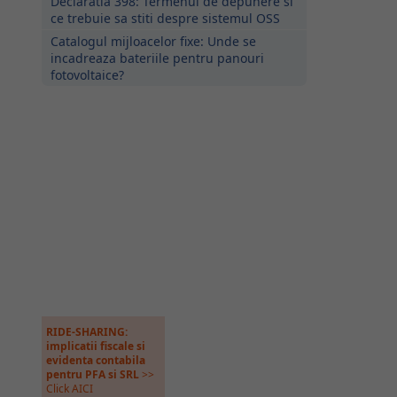
Declaratia 398: Termenul de depunere si
ce trebuie sa stiti despre sistemul OSS
Catalogul mijloacelor fixe: Unde se
incadreaza bateriile pentru panouri
fotovoltaice?
RIDE-SHARING:
implicatii fiscale si
evidenta contabila
pentru PFA si SRL
>>
Click AICI