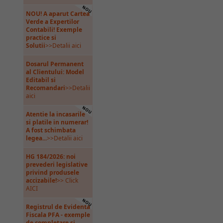
NOU! A aparut Cartea
Verde a Expertilor
Contabili! Exemple
practice si
Solutii
>>Detalii aici
Dosarul Permanent
al Clientului: Model
Editabil si
Recomandari
>>Detalii
aici
Atentie la incasarile
si platile in numerar!
A fost schimbata
legea...
>>Detalii aici
HG 184/2026: noi
prevederi legislative
privind produsele
accizabile!
>> Click
AICI
Registrul de Evidenta
Fiscala PFA - exemple
de completare si