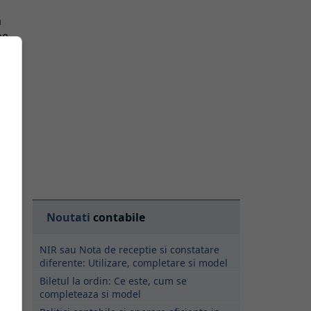
m
ne
u
Noutati
contabile
NIR sau Nota de receptie si constatare
diferente: Utilizare, completare si model
Biletul la ordin: Ce este, cum se
completeaza si model