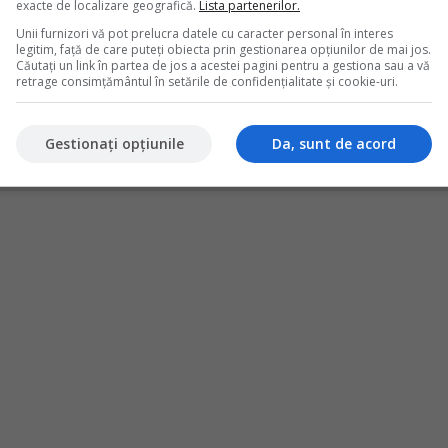
exacte de localizare geografică.
Lista partenerilor.
aza inregistrari contabile specifice, care difera in functie de
Unii furnizori vă pot prelucra datele cu caracter personal în interes
lui - rambursare, prelungire sau abandon al bunului - dar si in
legitim, față de care puteți obiecta prin gestionarea opțiunilor de mai jos.
as in patrimoniul casei de amanet. Prezenta monografie acopera
Căutați un link în partea de jos a acestei pagini pentru a gestiona sau a vă
iilor si vanzarea ca deseuri.Monografie contabila operatiuni casa de
retrage consimțământul în setările de confidențialitate și cookie-uri.
n...
Gestionați opțiunile
Da, sunt de acord