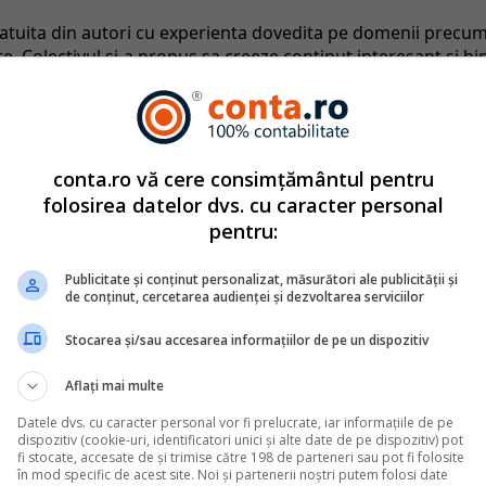
catuita din autori cu experienta dovedita pe domenii precu
tate. Colectivul si-a propus sa creeze continut interesant si bi
ri. Va oferim solutii utile pentru orice dilema legislativa c
ie
2011
conta.ro vă cere consimțământul pentru
folosirea datelor dvs. cu caracter personal
Monografii contabile complete
pentru:
 se inregistreaza cesiunea facturilor catre banca
Publicitate și conținut personalizat, măsurători ale publicității și
de conținut, cercetarea audienței și dezvoltarea serviciilor
ata
ta de firme pentru a-si finanta rapid activitatea, cesionand facturile
Stocarea și/sau accesarea informațiilor de pe un dispozitiv
, in schimbul unei finantari imediate. De multe ori, in practica,
vente: cand se scoate factura din contul 4111 - la data cererii de
Aflați mai multe
e inregistreaza dobanda si comisionul retinute de banca? Cum poti
Datele dvs. cu caracter personal vor fi prelucrate, iar informațiile de pe
dispozitiv (cookie-uri, identificatori unici și alte date de pe dispozitiv) pot
fi stocate, accesate de și trimise către 198 de parteneri sau pot fi folosite
în mod specific de acest site. Noi și partenerii noștri putem folosi date
amanet - vanzarea bijuteriilor de aur