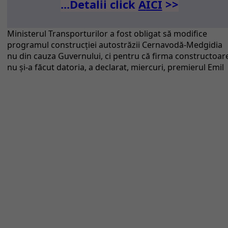
...Detalii click
A
ICI
>>
Ministerul Transporturilor a fost obligat să modifice
programul construcţiei autostrăzii Cernavodă-Medgidia
nu din cauza Guvernului, ci pentru că firma constructoar
nu şi-a făcut datoria, a declarat, miercuri, premierul Emil