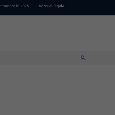
impunere in 2025
Rezerva legala
search