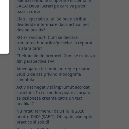
Politici contabile si operare eficienta in
SAGA: Doua lucrari pe care va puteti
baza zi de zi
Sfatul specialistului: Se pot distribui
dividende interimare daca activul net
devine pozitiv?
RO e-Transport: Cum se declara
trimiterea bunurilor/pieselor la reparat
in afara tarii?
Cheltuielile de protocol: Cum se trateaza
din perspectiva TVA
Amenajarea terenului in regie proprie:
Studiu de caz privind monografia
contabila
Activ net negativ si imprumut acordat
societatii: In ce conditii poate asociatul
sa cesioneze creanta catre un tert
neafiliat?
Nu ratati termenul de 31 iulie 2026
pentru D406 (SAF-T): Obligatii, exemple
practice si solutii