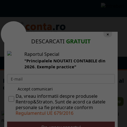
×
DESCARCATI
GRATUIT
Raportul Special
"Principalele NOUTATI CONTABILE din
2026. Exemple practice"
Bulgaria a ieit din recesiune n trimestrul al
doilea, cu o cretere economic de 0,5%
Accept comunicari
Da, vreau informatii despre produsele
Rentrop&Straton. Sunt de acord ca datele
personale sa fie prelucrate conform
Regulamentul UE 679/2016