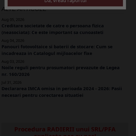
ALTE ARTICOLE
Aug 05, 2026
Creditare societate de catre o persoana fizica
(neasociata): Ce este important sa cunoasteti
Aug 04, 2026
Panouri fotovoltaice si baterii de stocare: Cum se
incadreaza in Catalogul mijloacelor fixe
Aug 03, 2026
Noile reguli pentru prosumatori prevazute de Legea
nr. 160/2026
Jul 31, 2026
Declararea IMCA omisa in perioada 2024 - 2026: Pasii
necesari pentru corectarea situatiei
Procedura RADIERII unui SRL/PFA