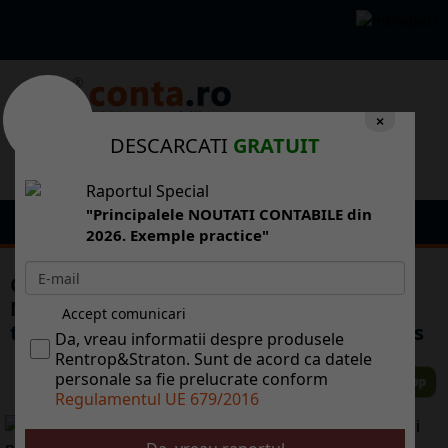
×
DESCARCATI
GRATUIT
Raportul Special
"Principalele NOUTATI CONTABILE din
2026. Exemple practice"
Ct cost invitaia la Forumul Economic
Mondial: 115.000 euro, preul pe care
Accept comunicari
trebuie s-l plteasc un participant la Davos
Da, vreau informatii despre produsele
Rentrop&Straton. Sunt de acord ca datele
personale sa fie prelucrate conform
Regulamentul UE 679/2016