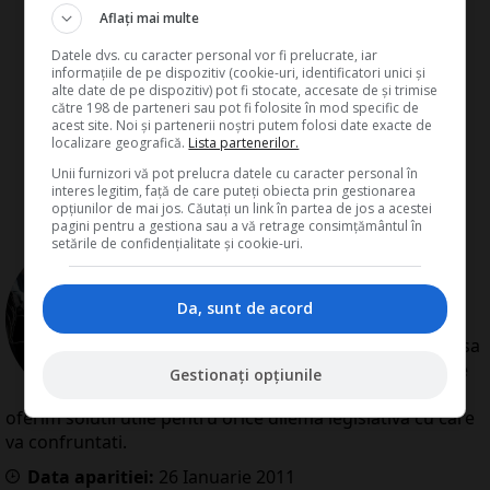
Aflați mai multe
Datele dvs. cu caracter personal vor fi prelucrate, iar
informațiile de pe dispozitiv (cookie-uri, identificatori unici și
alte date de pe dispozitiv) pot fi stocate, accesate de și trimise
către 198 de parteneri sau pot fi folosite în mod specific de
acest site. Noi și partenerii noștri putem folosi date exacte de
localizare geografică.
Lista partenerilor.
Unii furnizori vă pot prelucra datele cu caracter personal în
interes legitim, față de care puteți obiecta prin gestionarea
opțiunilor de mai jos. Căutați un link în partea de jos a acestei
pagini pentru a gestiona sau a vă retrage consimțământul în
setările de confidențialitate și cookie-uri.
de
Redactia Conta
Redactia Conta este alcatuita din
autori cu experienta dovedita pe
Da, sunt de acord
domenii precum contabilitate si
fiscalitate. Colectivul si-a propus sa
creeze continut interesant si bine
Gestionați opțiunile
documentat pentru cititori. Va
oferim solutii utile pentru orice dilema legislativa cu care
va confruntati.
Data aparitiei:
26
Ianuarie
2011