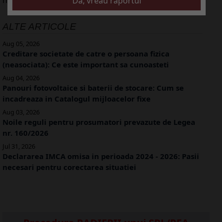
ALTE ARTICOLE
Aug 05, 2026
Creditare societate de catre o persoana fizica
(neasociata): Ce este important sa cunoasteti
Aug 04, 2026
Panouri fotovoltaice si baterii de stocare: Cum se
incadreaza in Catalogul mijloacelor fixe
Aug 03, 2026
Noile reguli pentru prosumatori prevazute de Legea
nr. 160/2026
Jul 31, 2026
Declararea IMCA omisa in perioada 2024 - 2026: Pasii
necesari pentru corectarea situatiei