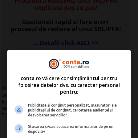
Procedura RADIERII unui SRL/PFA
explicata pas cu pas!
Gestionati rapid si fara erori
procesul de radiere al unui SRL/PFA!
...Detalii click AICI <<
...vezi detalii
AICI
>>
conta.ro vă cere consimțământul pentru
folosirea datelor dvs. cu caracter personal
Directori de companii, lideri guvernamentali şi
pentru:
cercetători din întreaga lume s-au strâns la Davos,
Elveţia, pentru reuniunea anuală a Formului Economic
Publicitate și conținut personalizat, măsurători ale
Mondial, care a debutat astăzi, scrie The New York
publicității și de conținut, cercetarea audienței și
Times.
dezvoltarea serviciilor
Stocarea și/sau accesarea informațiilor de pe un
dispozitiv