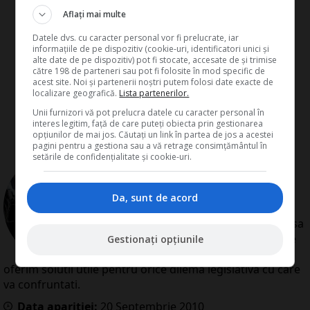
Aflați mai multe
Datele dvs. cu caracter personal vor fi prelucrate, iar
informațiile de pe dispozitiv (cookie-uri, identificatori unici și
alte date de pe dispozitiv) pot fi stocate, accesate de și trimise
către 198 de parteneri sau pot fi folosite în mod specific de
acest site. Noi și partenerii noștri putem folosi date exacte de
localizare geografică.
Lista partenerilor.
Unii furnizori vă pot prelucra datele cu caracter personal în
interes legitim, față de care puteți obiecta prin gestionarea
opțiunilor de mai jos. Căutați un link în partea de jos a acestei
pagini pentru a gestiona sau a vă retrage consimțământul în
setările de confidențialitate și cookie-uri.
de
Redactia Conta
Redactia Conta este alcatuita din
autori cu experienta dovedita pe
Da, sunt de acord
domenii precum contabilitate si
fiscalitate. Colectivul si-a propus sa
creeze continut interesant si bine
Gestionați opțiunile
documentat pentru cititori. Va
oferim solutii utile pentru orice dilema legislativa cu care
va confruntati.
Data aparitiei:
20
Septembrie
2010