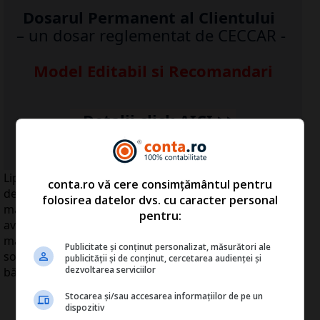
Dosarul Permanent al Clientului
– un dosar reglementat de CECCAR -
Model Editabil si Recomandari
...Detalii click
AICI
>>
Lipsa interesului populaţiei pentru noi împrumuturi îi
conta.ro vă cere consimțământul pentru
determină pe bancheri să caute soluţii alternative de
folosirea datelor dvs. cu caracter personal
majorare a numărului de clienţi. Reduceri la biletele de
pentru:
avion, discounturi la cumpărături în diverse reţele de
magazine sau campanii de promovare pe reţelele de
Publicitate și conținut personalizat, măsurători ale
socializare. Acestea sunt cele mai noi strategii prin care
publicității și de conținut, cercetarea audienței și
dezvoltarea serviciilor
băncile încearcă să atragă noi clienţi.
Stocarea și/sau accesarea informațiilor de pe un
dispozitiv