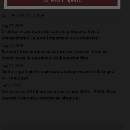
ALTE ARTICOLE
Aug 05, 2026
Creditare societate de catre o persoana fizica
(neasociata): Ce este important sa cunoasteti
Aug 04, 2026
Panouri fotovoltaice si baterii de stocare: Cum se
incadreaza in Catalogul mijloacelor fixe
Aug 03, 2026
Noile reguli pentru prosumatori prevazute de Legea
nr. 160/2026
Jul 31, 2026
Declararea IMCA omisa in perioada 2024 - 2026: Pasii
necesari pentru corectarea situatiei