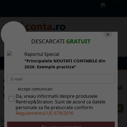
×
DESCARCATI
GRATUIT
Raportul Special
"Principalele NOUTATI CONTABILE din
2026. Exemple practice"
Ce promoii au bncile. De la reduceri la
cumprturi sau la bilete de avion la creditul
Accept comunicari
pentru grdinrit
Da, vreau informatii despre produsele
Rentrop&Straton. Sunt de acord ca datele
personale sa fie prelucrate conform
Regulamentul UE 679/2016