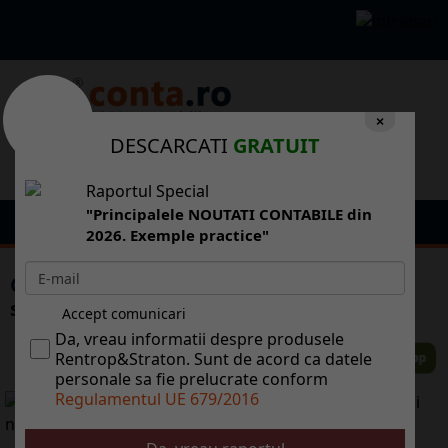
×
DESCARCATI
GRATUIT
Raportul Special
"Principalele NOUTATI CONTABILE din
2026. Exemple practice"
Centrul Medical Unirea va fuziona cu
spitalul i clinicile Euroclinic
Accept comunicari
Da, vreau informatii despre produsele
Rentrop&Straton. Sunt de acord ca datele
personale sa fie prelucrate conform
Regulamentul UE 679/2016