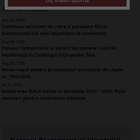
ALTE ARTICOLE
Aug 05, 2026
Creditare societate de catre o persoana fizica
(neasociata): Ce este important sa cunoasteti
Aug 04, 2026
Panouri fotovoltaice si baterii de stocare: Cum se
incadreaza in Catalogul mijloacelor fixe
Aug 03, 2026
Noile reguli pentru prosumatori prevazute de Legea
nr. 160/2026
Jul 31, 2026
Declararea IMCA omisa in perioada 2024 - 2026: Pasii
necesari pentru corectarea situatiei