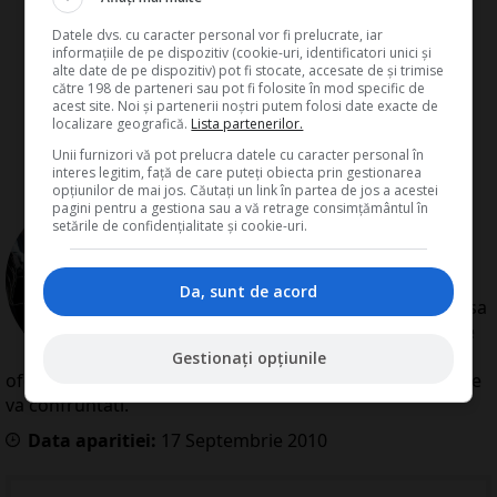
Datele dvs. cu caracter personal vor fi prelucrate, iar
informațiile de pe dispozitiv (cookie-uri, identificatori unici și
alte date de pe dispozitiv) pot fi stocate, accesate de și trimise
către 198 de parteneri sau pot fi folosite în mod specific de
acest site. Noi și partenerii noștri putem folosi date exacte de
localizare geografică.
Lista partenerilor.
Unii furnizori vă pot prelucra datele cu caracter personal în
interes legitim, față de care puteți obiecta prin gestionarea
opțiunilor de mai jos. Căutați un link în partea de jos a acestei
de
Redactia Conta
pagini pentru a gestiona sau a vă retrage consimțământul în
setările de confidențialitate și cookie-uri.
Redactia Conta este alcatuita din
autori cu experienta dovedita pe
domenii precum contabilitate si
Da, sunt de acord
fiscalitate. Colectivul si-a propus sa
creeze continut interesant si bine
documentat pentru cititori. Va
Gestionați opțiunile
oferim solutii utile pentru orice dilema legislativa cu care
va confruntati.
Data aparitiei:
17
Septembrie
2010