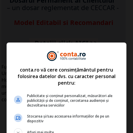
Dosarul Permanent al Clientului
– un dosar reglementat de CECCAR -
Model Editabil si Recomandari
...Detalii click
AICI
>>
Furnizorul de servicii medicale private Centrul Medical
conta.ro vă cere consimțământul pentru
Unirea va fuziona cu compania Euroclinic
folosirea datelor dvs. cu caracter personal
Hospital&Medical Centers, care deţine un spital şi mai
pentru:
multe clinici, deţinută de grupul Eureko, operaţiunea
urmând să fie anunţată luni, 20 septembrie, într-o
Publicitate și conținut personalizat, măsurători ale
conferinţă de presă.
publicității și de conținut, cercetarea audienței și
dezvoltarea serviciilor
Stocarea și/sau accesarea informațiilor de pe un
dispozitiv
Aflați mai multe