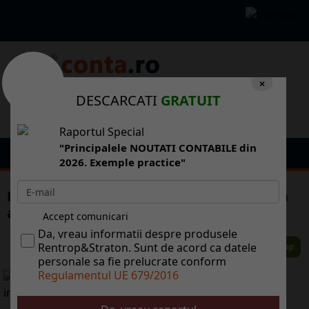
×
DESCARCATI
GRATUIT
Raportul Special
"Principalele NOUTATI CONTABILE din
2026. Exemple practice"
Dacia Duster, candidat la titlul de "Maina
anului 2011"
Accept comunicari
Da, vreau informatii despre produsele
Rentrop&Straton. Sunt de acord ca datele
personale sa fie prelucrate conform
Regulamentul UE 679/2016