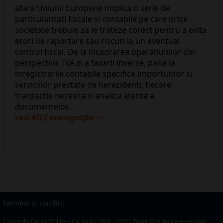
afara Uniunii Europene implica o serie de
particularitati fiscale si contabile pe care orice
societate trebuie sa le trateze corect pentru a evita
erori de raportare sau riscuri la un eventual
control fiscal. De la incadrarea operatiunilor din
perspectiva TVA si a taxarii inverse, pana la
inregistrarile contabile specifice importurilor si
serviciilor prestate de nerezidenti, fiecare
tranzactie necesita o analiza atenta a
documentelor...
vezi AICI monografia
<<
Termeni si conditii
Copyright Conta Online / Conta.ro 2006 - 2026. Toate Drepturile rezervate