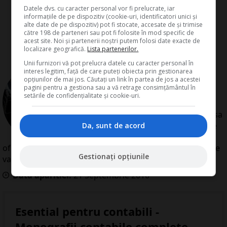
Datele dvs. cu caracter personal vor fi prelucrate, iar
informațiile de pe dispozitiv (cookie-uri, identificatori unici și
alte date de pe dispozitiv) pot fi stocate, accesate de și trimise
către 198 de parteneri sau pot fi folosite în mod specific de
acest site. Noi și partenerii noștri putem folosi date exacte de
localizare geografică.
Lista partenerilor.
Unii furnizori vă pot prelucra datele cu caracter personal în
de
Redactia Conta
interes legitim, față de care puteți obiecta prin gestionarea
opțiunilor de mai jos. Căutați un link în partea de jos a acestei
Redactia Conta este alcatuita din
pagini pentru a gestiona sau a vă retrage consimțământul în
autori cu experienta dovedita pe
setările de confidențialitate și cookie-uri.
domenii precum contabilitate si
fiscalitate. Colectivul si-a propus sa
creeze continut interesant si bine
Da, sunt de acord
documentat pentru cititori. Va
oferim solutii utile pentru orice dilema legislativa cu care
Gestionați opțiunile
va confruntati.
Data aparitiei:
21
Septembrie
2010
Esential pentru contabili -
Monografii contabile complete