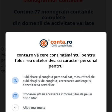
Monografiilor Contabile
Contine 77 monografii contabile
complete
din domenii de activitate variate
...Detalii click
A
ICI
>>
Dacia Duster este pe lista de nominalizări la titlul de
Maşina anului 2011, în competiţie aflându-se mărci
conta.ro vă cere consimțământul pentru
precum Audi, Nissan, Volkswagen sau BMW, potrivit
folosirea datelor dvs. cu caracter personal
anunţului postat pe site-ul oficial al competiţiei "Car of
pentru:
the Year 2011", informează www.gandul.info.
Publicitate și conținut personalizat, măsurători ale
publicității și de conținut, cercetarea audienței și
dezvoltarea serviciilor
Stocarea și/sau accesarea informațiilor de pe un
dispozitiv
Aflați mai multe