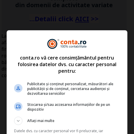
din domenii de activitate variate
...Detalii click
A
ICI
>>
La doi ani de la căderea Lehman Brothers, omul de
afaceri Dan Şucu (foto), care controlează grupul de
firme Mobexpert, este de părere că şocul în economia
românească a fost provocat în proporţie de 80% de
conta.ro vă cere consimțământul pentru
bănci pentru că s-a creat o dorinţă de economisire
folosirea datelor dvs. cu caracter personal
disproporţionată în raport cu posibilităţile, iar
pentru:
consumul a frânat nejustificat de brusc.
Publicitate și conținut personalizat, măsurători ale
publicității și de conținut, cercetarea audienței și
dezvoltarea serviciilor
Stocarea și/sau accesarea informațiilor de pe un
dispozitiv
Aflați mai multe
Datele dvs. cu caracter personal vor fi prelucrate, iar