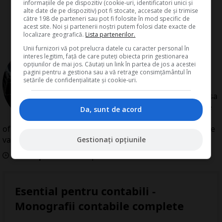
informațiile de pe dispozitiv (cookie-uri, identificatori unici și
alte date de pe dispozitiv) pot fi stocate, accesate de și trimise
către 198 de parteneri sau pot fi folosite în mod specific de
acest site. Noi și partenerii noștri putem folosi date exacte de
localizare geografică.
Lista partenerilor.
Unii furnizori vă pot prelucra datele cu caracter personal în
de
Redactia Conta
interes legitim, față de care puteți obiecta prin gestionarea
Redactia Conta este alcatuita din
opțiunilor de mai jos. Căutați un link în partea de jos a acestei
pagini pentru a gestiona sau a vă retrage consimțământul în
autori cu experienta dovedita pe
setările de confidențialitate și cookie-uri.
domenii precum contabilitate si
fiscalitate. Colectivul si-a propus sa
creeze continut interesant si bine
Da, sunt de acord
documentat pentru cititori. Va
oferim solutii utile pentru orice dilema legislativa cu care
va confruntati.
Gestionați opțiunile
Data aparitiei:
15
Septembrie
2010
Esential pentru contabili -
Monografii contabile complete