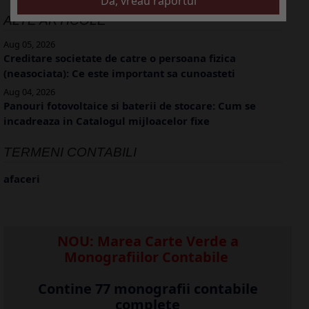
ALTE ARTICOLE
Aug 05, 2026
Creditare societate de catre o persoana fizica
(neasociata): Ce este important sa cunoasteti
Aug 04, 2026
Panouri fotovoltaice si baterii de stocare: Cum se
incadreaza in Catalogul mijloacelor fixe
TERMENI CONTABILI
afaceri
NOU: Marea Carte Verde a
Monografiilor Contabile
Contine 77 monografii contabile
complete