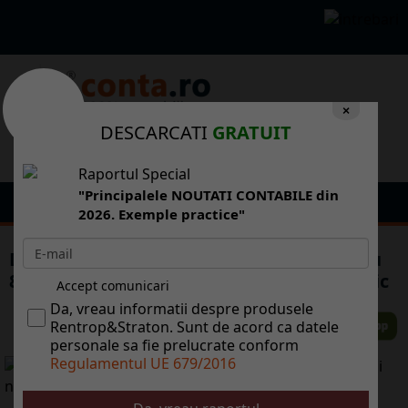
×
DESCARCATI
GRATUIT
Raportul Special
"Principalele NOUTATI CONTABILE din
2026. Exemple practice"
Dan ucu: Bncile sunt responsabile pentru
80% din ocul cu care a lovit criza economic
Accept comunicari
Da, vreau informatii despre produsele
Rentrop&Straton. Sunt de acord ca datele
personale sa fie prelucrate conform
Regulamentul UE 679/2016