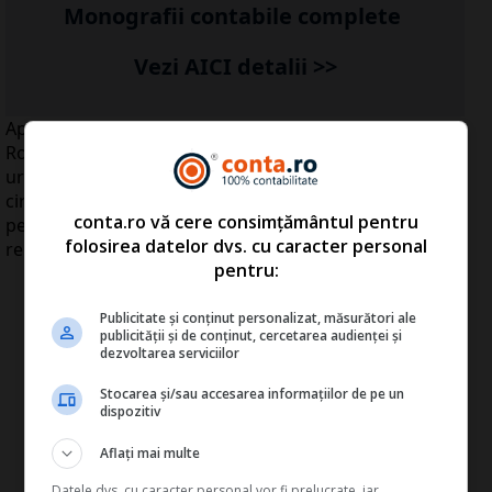
Monografii contabile complete
Vezi AICI detalii >>
Aproape jumătate dintre managerii companiilor din
România cred că vor avea afaceri în urcare în
următorul an, şi pun din nou accent pe dezvoltare, iar
circa 70% dintre aceştia văd ca principală ameninţare
conta.ro vă cere consimțământul pentru
pentru firmele pe care le conduc creşterea fiscalităţii,
folosirea datelor dvs. cu caracter personal
reiese dintr-un studiu al PwC.
pentru:
Publicitate și conținut personalizat, măsurători ale
publicității și de conținut, cercetarea audienței și
dezvoltarea serviciilor
Stocarea și/sau accesarea informațiilor de pe un
dispozitiv
Aflați mai multe
Datele dvs. cu caracter personal vor fi prelucrate, iar