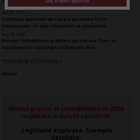
ALTE ARTICOLE
Aug 05, 2026
Creditare societate de catre o persoana fizica
(neasociata): Ce este important sa cunoasteti
Aug 04, 2026
Panouri fotovoltaice si baterii de stocare: Cum se
incadreaza in Catalogul mijloacelor fixe
TERMENI CONTABILI
afaceri
Ghidul practic al contabilitatii in 2026
- explicatii si solutii contabile -
Legislatie explicata. Exemple
detaliate.