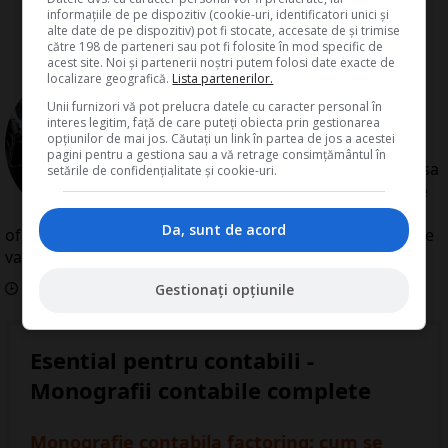
informațiile de pe dispozitiv (cookie-uri, identificatori unici și
alte date de pe dispozitiv) pot fi stocate, accesate de și trimise
către 198 de parteneri sau pot fi folosite în mod specific de
acest site. Noi și partenerii noștri putem folosi date exacte de
localizare geografică.
Lista partenerilor.
de
Redactia Conta
Redactia Conta este alcatuita din
Unii furnizori vă pot prelucra datele cu caracter personal în
interes legitim, față de care puteți obiecta prin gestionarea
autori cu experienta dovedita pe
opțiunilor de mai jos. Căutați un link în partea de jos a acestei
domenii precum contabilitate si
pagini pentru a gestiona sau a vă retrage consimțământul în
fiscalitate. Colectivul si-a propus sa
setările de confidențialitate și cookie-uri.
creeze continut interesant si bine
documentat pentru cititori. Va
Da, sunt de acord
oferim solutii utile pentru orice dilema legislativa cu care
va confruntati.
Data aparitiei:
31
Martie
2011
Gestionați opțiunile
Esential pentru contabili -
Monografii contabile complete
Monografie contabila factoring: cum se