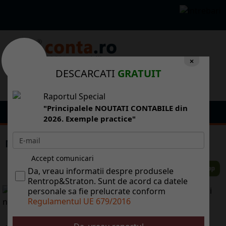
×
DESCARCATI
GRATUIT
Raportul Special
"Principalele NOUTATI CONTABILE din
2026. Exemple practice"
Managerii, optimiti n privina afacerilor
Accept comunicari
Da, vreau informatii despre produsele
Rentrop&Straton. Sunt de acord ca datele
personale sa fie prelucrate conform
Regulamentul UE 679/2016