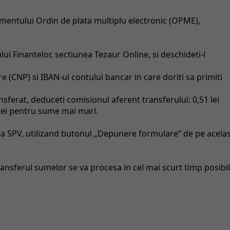
mentului Ordin de plata multiplu electronic (OPME),
lui Finantelor, sectiunea Tezaur Online, si deschideti-l
e (CNP) si IBAN-ul contului bancar in care doriti sa primiti
nsferat, deduceti comisionul aferent transferului: 0,51 lei
 lei pentru sume mai mari.
ra SPV, utilizand butonul „Depunere formulare” de pe acelas
nsferul sumelor se va procesa in cel mai scurt timp posibil