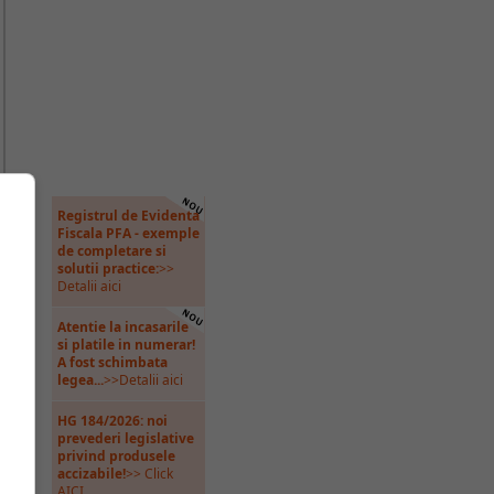
Registrul de Evidenta
Fiscala PFA - exemple
de completare si
solutii practice:
>>
Detalii aici
Atentie la incasarile
si platile in numerar!
e
A fost schimbata
legea...
>>Detalii aici
HG 184/2026: noi
prevederi legislative
privind produsele
accizabile!
>> Click
AICI