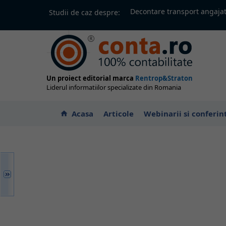
Decontare transport angajat
Studii de caz despre:
Un proiect editorial marca
Rentrop&Straton
Liderul informatiilor specializate din Romania
Acasa
Articole
Webinarii si conferin
home