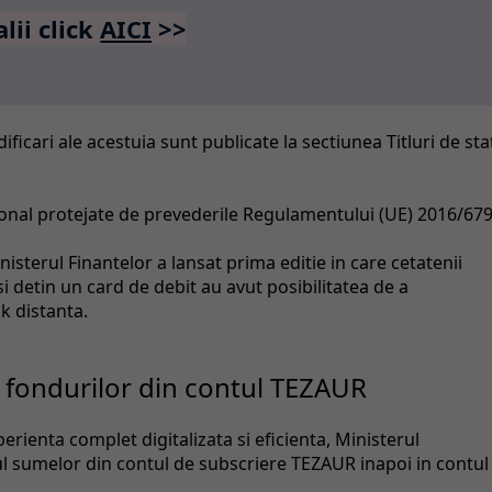
alii click
AICI
>>
icari ale acestuia sunt publicate la sectiunea Titluri de sta
onal protejate de prevederile Regulamentului (UE) 2016/67
isterul Finantelor a lansat prima editie in care cetatenii
 detin un card de debit au avut posibilitatea de a
ck distanta.
l fondurilor din contul TEZAUR
xperienta complet digitalizata si eficienta, Ministerul
ul sumelor din contul de subscriere TEZAUR inapoi in contul