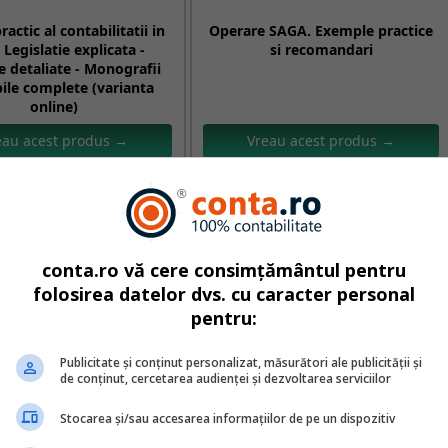
ractic al contabilitatii in
Operare SAGA. Exemple practice
 Legislatie explicata -
si recomandari
 detaliate - Monografii
ile complete (varianta
online)
eau acest produs →
Vreau acest produs →
tlurile de stat:
n platforma Ghiseul.ro.
conta.ro vă cere consimțământul pentru
atre persoanele fizice inregistrate in Spatiul Privat Virtual
folosirea datelor dvs. cu caracter personal
deschiderea contului de subscriere, subscrierea propriu-zisa
pentru:
 catre un cont bancar. Detalii suplimentare sunt disponibil
tatilor Trezoreriei Statului.
Publicitate și conținut personalizat, măsurători ale publicității și
de conținut, cercetarea audienței și dezvoltarea serviciilor
rban) si 8 septembrie – 1 octombrie 2025 (in mediul rural):
a S.A.
Stocarea și/sau accesarea informațiilor de pe un dispozitiv