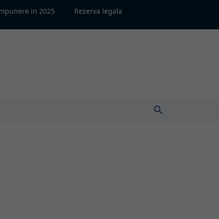
impunere in 2025
Rezerva legala
search