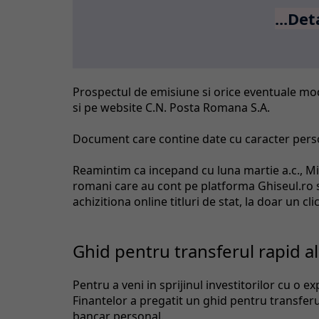
...Det
Prospectul de emisiune si orice eventuale modif
si pe website C.N. Posta Romana S.A.
Document care contine date cu caracter pers
Reamintim ca incepand cu luna martie a.c., Min
romani care au cont pe platforma Ghiseul.ro si
achizitiona online titluri de stat, la doar un cli
Ghid pentru transferul rapid a
Pentru a veni in sprijinul investitorilor cu o e
Finantelor a pregatit un ghid pentru transfer
bancar personal.