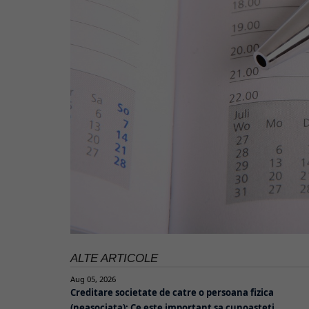
ALTE ARTICOLE
Aug 05, 2026
Creditare societate de catre o persoana fizica
(neasociata): Ce este important sa cunoasteti