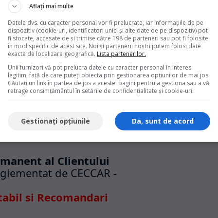
ramul TEZAUR
Aflați mai multe
Datele dvs. cu caracter personal vor fi prelucrate, iar informațiile de pe
e stat lansate de Ministerul Finantelor sunt neimpozabile.
dispozitiv (cookie-uri, identificatori unici și alte date de pe dispozitiv) pot
de plata prevazute in prospectul de emisiune. De asemenea,
fi stocate, accesate de și trimise către 198 de parteneri sau pot fi folosite
în mod specific de acest site. Noi și partenerii noștri putem folosi date
TEZAUR sunt transferabile si se pot rascumpara in avans. In
exacte de localizare geografică.
Lista partenerilor.
 una sau mai multe subscrieri in cadrul unei emisiuni.
Unii furnizori vă pot prelucra datele cu caracter personal în interes
ilor deja efectuate doar in
legitim, față de care puteți obiecta prin gestionarea opțiunilor de mai jos.
ereri.
Căutați un link în partea de jos a acestei pagini pentru a gestiona sau a vă
retrage consimțământul în setările de confidențialitate și cookie-uri.
t varsta de 18 ani la data efectuarii subscrierii. Fondurile
 emitent, ca urmare a emisiunii de titluri de stat, vor fi
Gestionați opțiunile
Da, sunt de acord
 si refinantarea datoriei publice.
rmanent al Clientului
eglementat de CECCAR -
tabil si Recomandari