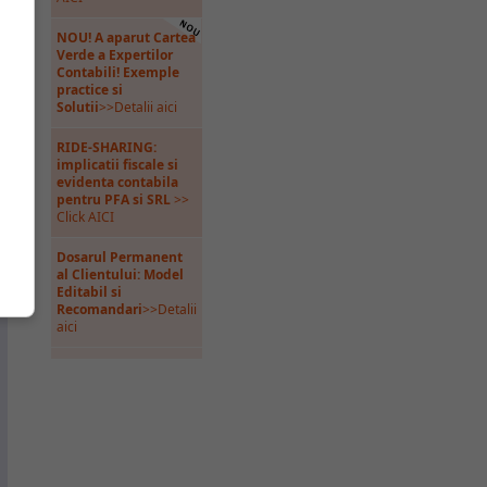
NOU! A aparut Cartea
Verde a Expertilor
Contabili! Exemple
practice si
Solutii
>>Detalii aici
RIDE-SHARING:
implicatii fiscale si
evidenta contabila
pentru PFA si SRL
>>
Click AICI
Dosarul Permanent
al Clientului: Model
Editabil si
Recomandari
>>Detalii
aici