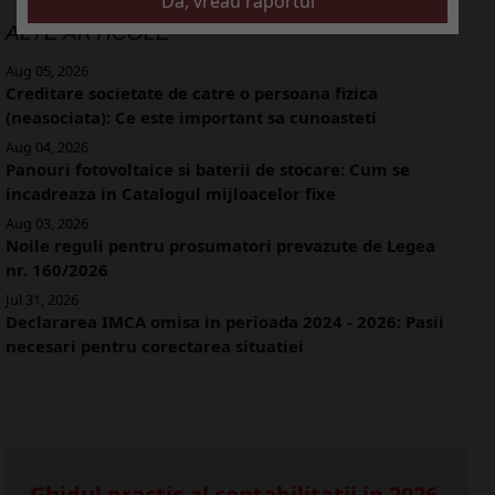
ALTE ARTICOLE
Aug 05, 2026
Creditare societate de catre o persoana fizica
(neasociata): Ce este important sa cunoasteti
Aug 04, 2026
Panouri fotovoltaice si baterii de stocare: Cum se
incadreaza in Catalogul mijloacelor fixe
Aug 03, 2026
Noile reguli pentru prosumatori prevazute de Legea
nr. 160/2026
Jul 31, 2026
Declararea IMCA omisa in perioada 2024 - 2026: Pasii
necesari pentru corectarea situatiei
Ghidul practic al contabilitatii in 2026