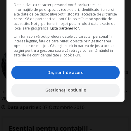
Datele dvs. cu caracter personal vor fi prelucrate, iar
informațiile de pe dispozitiv (cookie-uri, identificatori unici și
alte date de pe dispozitiv) pot fi stocate, accesate de și trimise
către 198 de parteneri sau pot fi folosite în mod specific de
acest site. Noi și partenerii noștri putem folosi date exacte de
localizare geografică.
Lista partenerilor.
Unii furnizori vă pot prelucra datele cu caracter personal în
interes legitim, față de care puteți obiecta prin gestionarea
opțiunilor de mai jos. Căutați un link în partea de jos a acestei
de
Redactia Conta
pagini pentru a gestiona sau a vă retrage consimțământul în
Redactia Conta este alcatuita din
setările de confidențialitate și cookie-uri.
autori cu experienta dovedita pe
domenii precum contabilitate si
fiscalitate. Colectivul si-a propus sa
Da, sunt de acord
creeze continut interesant si bine
documentat pentru cititori. Va
Gestionați opțiunile
oferim solutii utile pentru orice dilema legislativa cu care
va confruntati.
Data aparitiei:
07
Octombrie
2010
Esential pentru contabili -