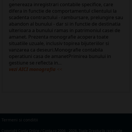
genereaza inregistrari contabile specifice, care
difera in functie de comportamentul clientului la
scadenta contractului - rambursare, prelungire sau
abandon al bunului - dar si in functie de destinatia
ulterioara a bunului ramas in patrimoniul casei de
amanet. Prezenta monografie acopera toate
situatiile uzuale, inclusiv topirea bijuteriilor si
vanzarea ca deseuri.Monografie contabila
operatiuni casa de amanetPrimirea bunului in
gestiune se reflecta in...
vezi AICI monografia
<<
Termeni si conditii
Copyright Conta Online / Conta.ro 2006 - 2026. Toate Drepturile rezervate