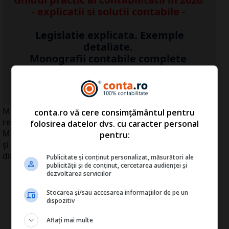
- explicatii si solutii contabile -
Legislatie explicata. Exemple
detaliate.
Monografii contabile complete
Vezi AICI detalii >>
Multe companii multinaţionale sunt interesate să-şi
conta.ro vă cere consimțământul pentru
relocheze activitatea de producţie din România în
folosirea datelor dvs. cu caracter personal
Moldova, datorită costurilor reduse cu forţa de muncă
pentru:
şi a celor de operare, a declarat Ministrul Economiei
din Republica Moldova, Valeriu Lazăr.
Publicitate și conținut personalizat, măsurători ale
publicității și de conținut, cercetarea audienței și
dezvoltarea serviciilor
Stocarea și/sau accesarea informațiilor de pe un
dispozitiv
Aflați mai multe