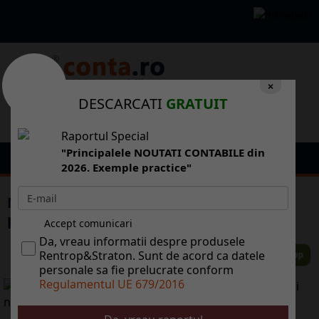
×
DESCARCATI
GRATUIT
Raportul Special
"Principalele NOUTATI CONTABILE din
2026. Exemple practice"
Multe multinaionale vor s-i relocheze
producia din Romnia n Moldova
Accept comunicari
Da, vreau informatii despre produsele
Rentrop&Straton. Sunt de acord ca datele
personale sa fie prelucrate conform
Regulamentul UE 679/2016