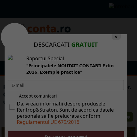
×
DESCARCATI
GRATUIT
Raportul Special
"Principalele NOUTATI CONTABILE din
2026. Exemple practice"
Procedura pentru acordarea bonificatiilor.
Ce a hotarat ANAF referitor la Declaratia
Accept comunicari
unica?
Da, vreau informatii despre produsele
Rentrop&Straton. Sunt de acord ca datele
personale sa fie prelucrate conform
Regulamentul UE 679/2016