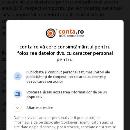
precum si cele declarate pentru veniturile realizate in
anul 2018, respectiv impozitul pe venit/castig net anual
si/sau impozitul pe venitul anual realizat si/sau
contributia de asigurari sociale si contributia de
asigurari sociale de sanatate datorate pentru anul
2018.
conta.ro vă cere consimțământul pentru
Bonificatiile se acorda cu respectarea urmatoarelor
folosirea datelor dvs. cu caracter personal
conditii:
pentru:
- bonificatia prevazuta la lit. a) se acorda in situatia in
Publicitate și conținut personalizat, măsurători ale
publicității și de conținut, cercetarea audienței și
care, pana la 15 decembrie 2018 inclusiv, a fost achitat
dezvoltarea serviciilor
un procent de cel putin 95 % din obligatia fiscala
declarata, aferenta veniturilor estimate in anul 2018.
Stocarea și/sau accesarea informațiilor de pe un
dispozitiv
- bonificatia prevazuta la lit. b) se acorda, daca sunt
Aflați mai multe
indeplinite cumulativ urmatoarele conditii:
Datele dvs. cu caracter personal vor fi prelucrate, iar
1. declaratia unica a fost depusa pana la 31 iulie 2018
informațiile de pe dispozitiv (cookie-uri, identificatori unici și
alte date de pe dispozitiv) pot fi stocate, accesate de și trimise
inclusiv, prin mijloace electronice de transmitere la