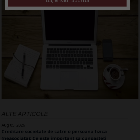
ALTE ARTICOLE
Aug 05, 2026
Creditare societate de catre o persoana fizica
(neasociata): Ce este important sa cunoasteti