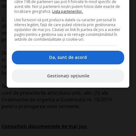
către 198 de parteneri sau pot fi folosite în mod specific de
distanta;
acest site. Noi și partenerii noștri putem folosi date exacte de
localizare geografică.
Lista partenerilor.
2. a fost achitata, pana la 31 iulie 2019 inclusiv,
Unii furnizori vă pot prelucra datele cu caracter personal în
interes legitim, față de care puteți obiecta prin gestionarea
diferenta dintre obligatia fiscala declarata aferenta
opțiunilor de mai jos. Căutați un link în partea de jos a acestei
veniturilor realizate in anul 2018 si valoarea bonificatiei
pagini pentru a gestiona sau a vă retrage consimțământul în
prevazuta la lit. a).
setările de confidențialitate și cookie-uri.
De asemenea, aceleasi dispozitii legale reglementeaza
Da, sunt de acord
si faptul ca, in cazul in care sunt indeplinite cumulativ
conditiile mai sus prezentate, se aplica ambele
bonificatii.
Gestionați opțiunile
Termenul de 31 iulie 2019 inclusiv, a fost stabilit tinand
cont de prevederile articolului unic, alin. (5) ale
Ordonantei de urgenta a Guvernului nr. 15/2019
pentru prorogarea unor termene.
Consultati documentele de mai jos: