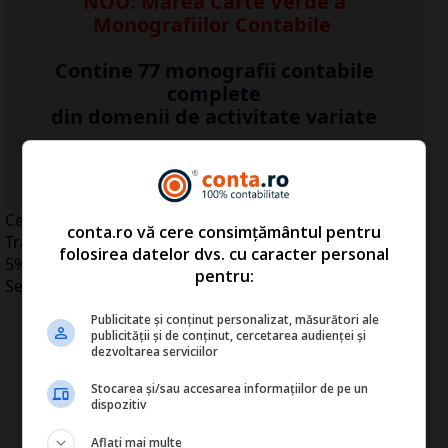
NOU: Marea Carte Verde a
Monografiilor Contabile
Contine 77 monografii contabile
complete
din domenii de activitate variate
...Detalii click
A
ICI
>>
Cererea de reexaminare formulată de preşedintele de
conta.ro vă cere consimțământul pentru
Traian Băsescu asupra legii privind reducerea TVA la
folosirea datelor dvs. cu caracter personal
5% la alimentele de bază a fost respinsă, miercuri, de
pentru:
Senat, care a menţinut, astfel, textul legislativ iniţial.
Publicitate și conținut personalizat, măsurători ale
publicității și de conținut, cercetarea audienței și
dezvoltarea serviciilor
Stocarea și/sau accesarea informațiilor de pe un
dispozitiv
Aflați mai multe