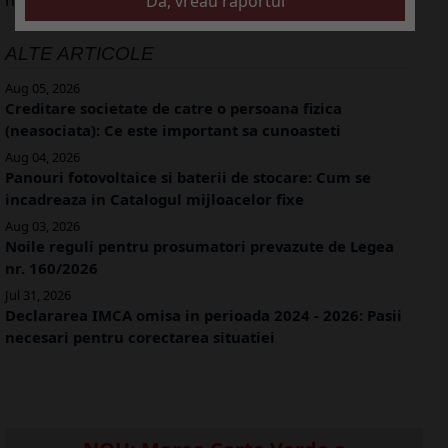
ALTE ARTICOLE
Aug 05, 2026
Creditare societate de catre o persoana fizica
(neasociata): Ce este important sa cunoasteti
Aug 04, 2026
Panouri fotovoltaice si baterii de stocare: Cum se
incadreaza in Catalogul mijloacelor fixe
Aug 03, 2026
Noile reguli pentru prosumatori prevazute de Legea
nr. 160/2026
Jul 31, 2026
Declararea IMCA omisa in perioada 2024 - 2026: Pasii
necesari pentru corectarea situatiei