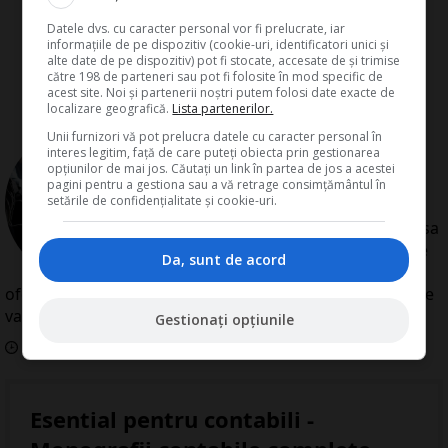
Datele dvs. cu caracter personal vor fi prelucrate, iar
informațiile de pe dispozitiv (cookie-uri, identificatori unici și
alte date de pe dispozitiv) pot fi stocate, accesate de și trimise
către 198 de parteneri sau pot fi folosite în mod specific de
acest site. Noi și partenerii noștri putem folosi date exacte de
localizare geografică.
Lista partenerilor.
Unii furnizori vă pot prelucra datele cu caracter personal în
de
Redactia Conta
interes legitim, față de care puteți obiecta prin gestionarea
Redactia Conta este alcatuita din
opțiunilor de mai jos. Căutați un link în partea de jos a acestei
autori cu experienta dovedita pe
pagini pentru a gestiona sau a vă retrage consimțământul în
setările de confidențialitate și cookie-uri.
domenii precum contabilitate si
fiscalitate. Colectivul si-a propus sa
creeze continut interesant si bine
Da, sunt de acord
documentat pentru cititori. Va
oferim solutii utile pentru orice dilema legislativa cu care
va confruntati.
Gestionați opțiunile
Data aparitiei:
23
Martie
2011
Esential pentru contabili -