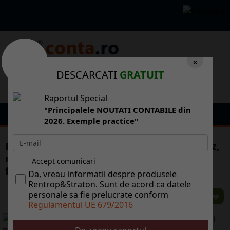
×
DESCARCATI
GRATUIT
Raportul Special
"Principalele NOUTATI CONTABILE din
2026. Exemple practice"
Reducerea TVA la 5% la alimentele de baz,
meninut de Senat. Cererea lui Bsescu a
Accept comunicari
fost respins
Da, vreau informatii despre produsele
Rentrop&Straton. Sunt de acord ca datele
personale sa fie prelucrate conform
Regulamentul UE 679/2016