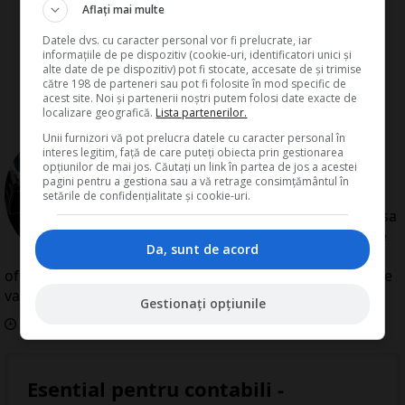
Aflați mai multe
Datele dvs. cu caracter personal vor fi prelucrate, iar
informațiile de pe dispozitiv (cookie-uri, identificatori unici și
alte date de pe dispozitiv) pot fi stocate, accesate de și trimise
către 198 de parteneri sau pot fi folosite în mod specific de
acest site. Noi și partenerii noștri putem folosi date exacte de
localizare geografică.
Lista partenerilor.
de
Redactia Conta
Unii furnizori vă pot prelucra datele cu caracter personal în
interes legitim, față de care puteți obiecta prin gestionarea
Redactia Conta este alcatuita din
opțiunilor de mai jos. Căutați un link în partea de jos a acestei
autori cu experienta dovedita pe
pagini pentru a gestiona sau a vă retrage consimțământul în
domenii precum contabilitate si
setările de confidențialitate și cookie-uri.
fiscalitate. Colectivul si-a propus sa
creeze continut interesant si bine
Da, sunt de acord
documentat pentru cititori. Va
oferim solutii utile pentru orice dilema legislativa cu care
va confruntati.
Gestionați opțiunile
Data aparitiei:
17
Septembrie
2010
Esential pentru contabili -