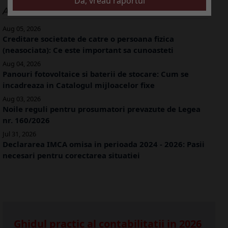
ALTE ARTICOLE
Aug 05, 2026
Creditare societate de catre o persoana fizica
(neasociata): Ce este important sa cunoasteti
Aug 04, 2026
Panouri fotovoltaice si baterii de stocare: Cum se
incadreaza in Catalogul mijloacelor fixe
Aug 03, 2026
Noile reguli pentru prosumatori prevazute de Legea
nr. 160/2026
Jul 31, 2026
Declararea IMCA omisa in perioada 2024 - 2026: Pasii
necesari pentru corectarea situatiei
Ghidul practic al contabilitatii in 2026