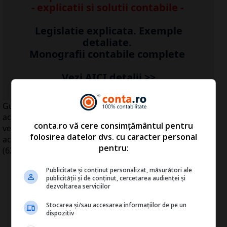
- explicatii si solutii contabile -
Legislatie explicata. Exemple
detaliate.
Monografii contabile complete
Vezi AICI detalii >>
Guvernul sârb a aprobat, după negocieri cu FMI,
acordarea de ajutoare speciale pensionarilor cu
conta.ro vă cere consimțământul pentru
venituri lunare sub 29.999 de dinari (372 de dolari),
folosirea datelor dvs. cu caracter personal
aceştia urmând să încaseze în plus câte 5.000 de dinari
pentru:
(62 de dolari), transmite Bloomberg.
Publicitate și conținut personalizat, măsurători ale
publicității și de conținut, cercetarea audienței și
dezvoltarea serviciilor
Stocarea și/sau accesarea informațiilor de pe un
dispozitiv