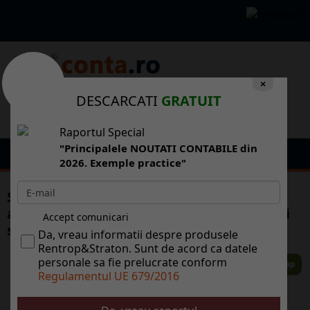
×
DESCARCATI
GRATUIT
Raportul Special
"Principalele NOUTATI CONTABILE din
2026. Exemple practice"
Serbia va acorda, dup negocieri cu FMI,
ajutoare financiare persoanelor cu pensii
Accept comunicari
sub 370 de dolari
Da, vreau informatii despre produsele
Rentrop&Straton. Sunt de acord ca datele
personale sa fie prelucrate conform
Regulamentul UE 679/2016