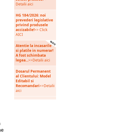
Detalii aici
HG 184/2026: noi
prevederi legislative
privind produsele
accizabile!
>> Click
AICI
Atentie la incasarile
si platile in numerar!
A fost schimbata
legea...
>>Detalii aici
Dosarul Permanent
al Clientului: Model
Editabil si
Recomandari
>>Detalii
aici
m
ne