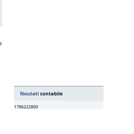
e
Noutati
contabile
1786222800