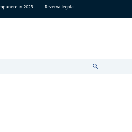
impunere in 2025
Rezerva legala
search