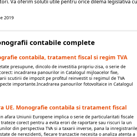
ri. Va oferim solutii utile pentru orice dilema legislativa c
ie
2019
Monografii contabile complete
grafie contabila, tratament fiscal si regim TVA
etate presupune, dincolo de investitia propriu-zisa, o serie de
 corect: incadrarea panourilor in Catalogul mijloacelor fixe,
arii scutirii de impozit pe profitul reinvestit si regimul de TVA
aspecte importante.Incadrarea panourilor fotovoltaice in Catalogul
fara UE. Monografie contabila si tratament fiscal
din afara Uniunii Europene implica o serie de particularitati fiscale
e trateze corect pentru a evita erori de raportare sau riscuri la un
nilor din perspectiva TVA si a taxarii inverse, pana la inregistraril
estate de nerezidenti, fiecare tranzactie necesita o analiza atenta a