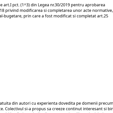
e art.I pct. (1^3) din Legea nr.30/2019 pentru aprobarea
18 privind modificarea si completarea unor acte normative,
-bugetare, prin care a fost modificat si completat art.25
catuita din autori cu experienta dovedita pe domenii precu
tate. Colectivul si-a propus sa creeze continut interesant si bi