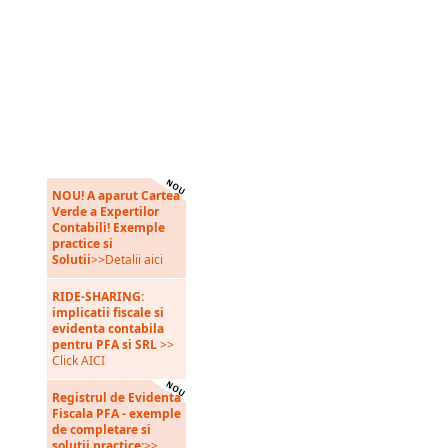
NOU! A aparut Cartea
Verde a Expertilor
Contabili! Exemple
practice si
Solutii
>>Detalii aici
RIDE-SHARING:
implicatii fiscale si
evidenta contabila
pentru PFA si SRL
>>
Click AICI
Registrul de Evidenta
Fiscala PFA - exemple
de completare si
solutii practice:
>>