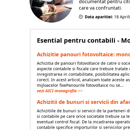
documentat pentru citito
care va confruntati.
Data aparitiei:
18
April
Esential pentru contabili - 
Achizitie panouri fotovoltaice: mono
Achizitia de panouri fotovoltaice de catre o soci
aspecte contabile si fiscale care trebuie tratate
inregistrarea in contabilitate, posibilitatea aplic
corect. In acest articol, analizam toate aceste 
mijloacelor fixePanourile fotovoltaice nu se...
vezi AICI monografia
<<
Achizitii de bunuri si servicii din a
Achizitiile de bunuri si servicii de la parteneri 
si contabile pe care orice societate trebuie sa l
eventual control fiscal. De la incadrarea operatiu
contabile specifice importurilor si serviciilor pr