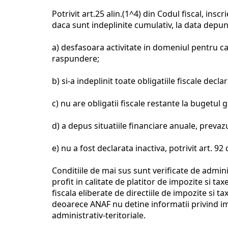
Potrivit art.25 alin.(1^4) din Codul fiscal, inscr
daca sunt indeplinite cumulativ, la data depune
a) desfasoara activitate in domeniul pentru ca
raspundere;
b) si-a indeplinit toate obligatiile fiscale decl
c) nu are obligatii fiscale restante la bugetul 
d) a depus situatiile financiare anuale, prevaz
e) nu a fost declarata inactiva, potrivit art. 9
Conditiile de mai sus sunt verificate de admini
profit in calitate de platitor de impozite si ta
fiscala eliberate de directiile de impozite si t
deoarece ANAF nu detine informatii privind imp
administrativ-teritoriale.