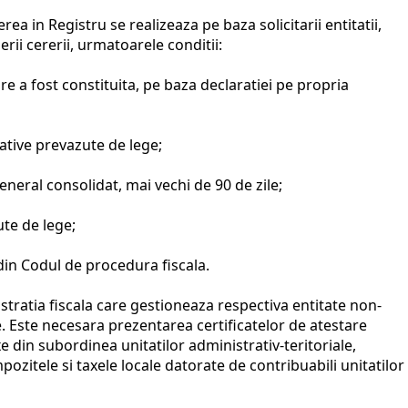
ierea in Registru se realizeaza pe baza solicitarii entitatii,
rii cererii, urmatoarele conditii:
re a fost constituita, pe baza declaratiei pe propria
arative prevazute de lege;
general consolidat, mai vechi de 90 de zile;
ute de lege;
2 din Codul de procedura fiscala.
stratia fiscala care gestioneaza respectiva entitate non-
xe. Este necesara prezentarea certificatelor de atestare
axe din subordinea unitatilor administrativ-teritoriale,
ozitele si taxele locale datorate de contribuabili unitatilor