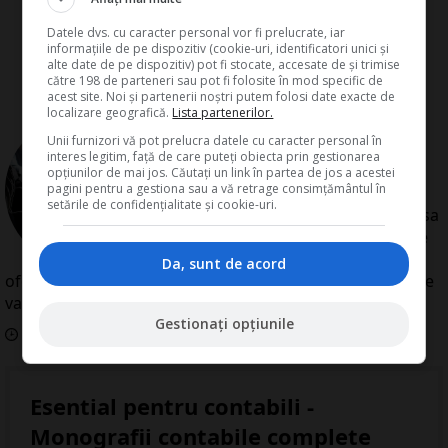
Datele dvs. cu caracter personal vor fi prelucrate, iar
informațiile de pe dispozitiv (cookie-uri, identificatori unici și
alte date de pe dispozitiv) pot fi stocate, accesate de și trimise
către 198 de parteneri sau pot fi folosite în mod specific de
acest site. Noi și partenerii noștri putem folosi date exacte de
localizare geografică.
Lista partenerilor.
de
Redactia Conta
Unii furnizori vă pot prelucra datele cu caracter personal în
Redactia Conta este alcatuita din
interes legitim, față de care puteți obiecta prin gestionarea
autori cu experienta dovedita pe
opțiunilor de mai jos. Căutați un link în partea de jos a acestei
pagini pentru a gestiona sau a vă retrage consimțământul în
domenii precum contabilitate si
setările de confidențialitate și cookie-uri.
fiscalitate. Colectivul si-a propus sa
creeze continut interesant si bine
documentat pentru cititori. Va
Da, sunt de acord
oferim solutii utile pentru orice dilema legislativa cu care
va confruntati.
Gestionați opțiunile
Data aparitiei:
28
Septembrie
2010
Esential pentru contabili -
Monografii contabile complete