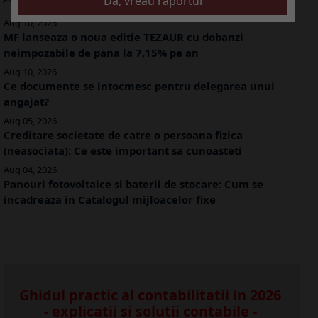
Aug 10, 2026
MF lanseaza o noua editie TEZAUR cu dobanzi
neimpozabile de pana la 7,15% pe an
Aug 10, 2026
Ce documente se intocmesc pentru delegarea unui
angajat?
Aug 05, 2026
Creditare societate de catre o persoana fizica
(neasociata): Ce este important sa cunoasteti
Aug 04, 2026
Panouri fotovoltaice si baterii de stocare: Cum se
incadreaza in Catalogul mijloacelor fixe
Ghidul practic al contabilitatii in 2026
- explicatii si solutii contabile -