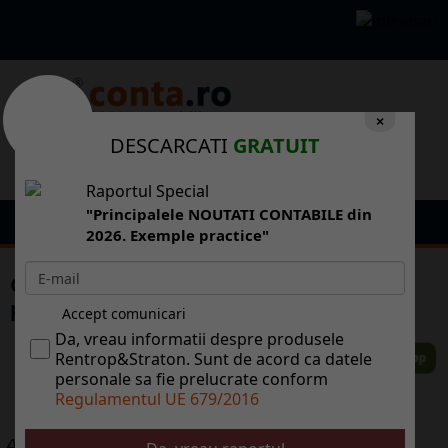
×
DESCARCATI
GRATUIT
Raportul Special
"Principalele NOUTATI CONTABILE din
2026. Exemple practice"
Consumul de energie va stagna, cel mai
probabil, n 2011
Accept comunicari
Da, vreau informatii despre produsele
Rentrop&Straton. Sunt de acord ca datele
personale sa fie prelucrate conform
Regulamentul UE 679/2016
ALTE ARTICOLE