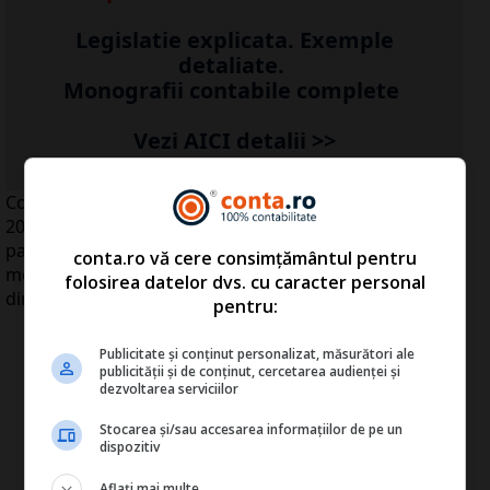
Legislatie explicata. Exemple
detaliate.
Monografii contabile complete
Vezi AICI detalii >>
Consumul de energie cel mai probabil va stagna în
2011, întrucât nu există proiecte de dezvoltare din
partea unor industrii precum construcţiile, industria
conta.ro vă cere consimțământul pentru
metalurgică sau agricultura, a declarat, marţi,
folosirea datelor dvs. cu caracter personal
directorul general al Transelectrica, Adrian Băicuşi.
pentru:
Publicitate și conținut personalizat, măsurători ale
publicității și de conținut, cercetarea audienței și
dezvoltarea serviciilor
Stocarea și/sau accesarea informațiilor de pe un
dispozitiv
Aflați mai multe