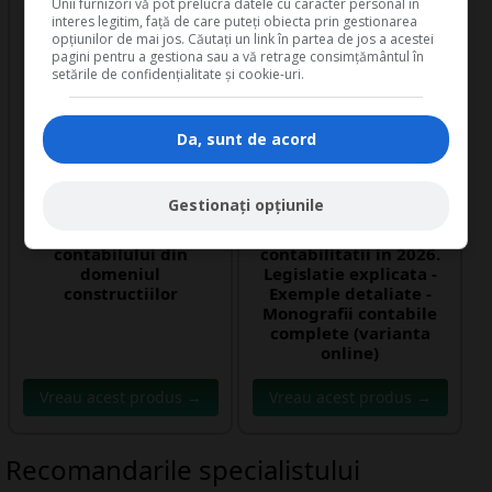
Unii furnizori vă pot prelucra datele cu caracter personal în
interes legitim, față de care puteți obiecta prin gestionarea
opțiunilor de mai jos. Căutați un link în partea de jos a acestei
pagini pentru a gestiona sau a vă retrage consimțământul în
setările de confidențialitate și cookie-uri.
Da, sunt de acord
Gestionați opțiunile
Ghidul practic al
Ghidul practic al
contabilului din
contabilitatii in 2026.
domeniul
Legislatie explicata -
constructiilor
Exemple detaliate -
Monografii contabile
complete (varianta
online)
Vreau acest produs →
Vreau acest produs →
Recomandarile specialistului