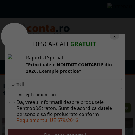
×
DESCARCATI
GRATUIT
Raportul Special
"Principalele NOUTATI CONTABILE din
2026. Exemple practice"
Dividende in numerar: Riscurile platilor
fragmentate si sfaturile specialistului
Accept comunicari
Da, vreau informatii despre produsele
Rentrop&Straton. Sunt de acord ca datele
personale sa fie prelucrate conform
Regulamentul UE 679/2016