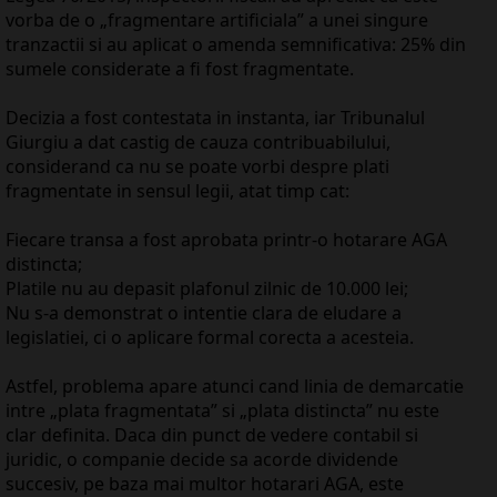
vorba de o „fragmentare artificiala” a unei singure
tranzactii si au aplicat o amenda semnificativa: 25% din
sumele considerate a fi fost fragmentate.
Decizia a fost contestata in instanta, iar Tribunalul
Giurgiu a dat castig de cauza contribuabilului,
considerand ca nu se poate vorbi despre plati
fragmentate in sensul legii, atat timp cat:
Fiecare transa a fost aprobata printr-o hotarare AGA
distincta;
Platile nu au depasit plafonul zilnic de 10.000 lei;
Nu s-a demonstrat o intentie clara de eludare a
legislatiei, ci o aplicare formal corecta a acesteia.
Astfel, problema apare atunci cand linia de demarcatie
intre „plata fragmentata” si „plata distincta” nu este
clar definita. Daca din punct de vedere contabil si
juridic, o companie decide sa acorde dividende
succesiv, pe baza mai multor hotarari AGA, este