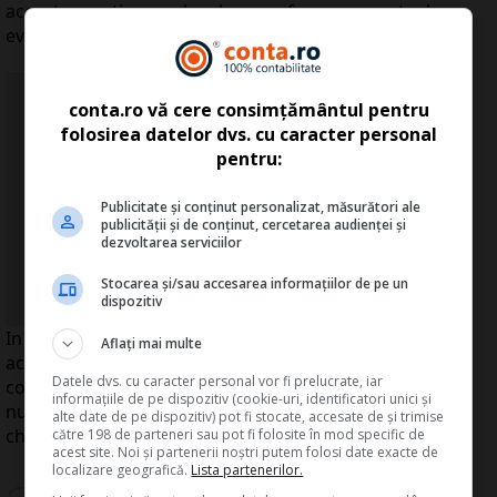
aceasta practica una legala sau o forma mascata de
evitare a plafonului?
NOU: Marea Carte Verde a
conta.ro vă cere consimțământul pentru
Monografiilor Contabile
folosirea datelor dvs. cu caracter personal
pentru:
Contine 77 monografii contabile
complete
Publicitate și conținut personalizat, măsurători ale
din domenii de activitate variate
publicității și de conținut, cercetarea audienței și
dezvoltarea serviciilor
...Detalii click
A
ICI
>>
Stocarea și/sau accesarea informațiilor de pe un
dispozitiv
In lipsa unor clarificari legislative suplimentare,
Aflați mai multe
aceasta zona ramane una gri. Inspectorii fiscali pot
Datele dvs. cu caracter personal vor fi prelucrate, iar
considera ca o serie de plati identice, repetate, in
informațiile de pe dispozitiv (cookie-uri, identificatori unici și
numerar, ascund o intentie de evitare a plafonului,
alte date de pe dispozitiv) pot fi stocate, accesate de și trimise
chiar daca, formal, prevederile legii sunt respectate.
către 198 de parteneri sau pot fi folosite în mod specific de
acest site. Noi și partenerii noștri putem folosi date exacte de
localizare geografică.
Lista partenerilor.