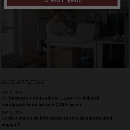
ALTE ARTICOLE
Aug 10, 2026
MF lanseaza o noua editie TEZAUR cu dobanzi
neimpozabile de pana la 7,15% pe an
Aug 10, 2026
Ce documente se intocmesc pentru delegarea unui
angajat?