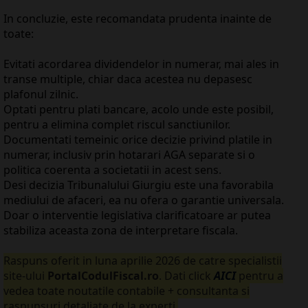
In concluzie, este recomandata prudenta inainte de
toate:
Evitati acordarea dividendelor in numerar, mai ales in
transe multiple, chiar daca acestea nu depasesc
plafonul zilnic.
Optati pentru plati bancare, acolo unde este posibil,
pentru a elimina complet riscul sanctiunilor.
Documentati temeinic orice decizie privind platile in
numerar, inclusiv prin hotarari AGA separate si o
politica coerenta a societatii in acest sens.
Desi decizia Tribunalului Giurgiu este una favorabila
mediului de afaceri, ea nu ofera o garantie universala.
Doar o interventie legislativa clarificatoare ar putea
stabiliza aceasta zona de interpretare fiscala.
Raspuns oferit in luna aprilie 2026 de catre specialistii
site-ului
PortalCodulFiscal.ro
. Dati click
AICI
pentru a
vedea toate noutatile contabile + consultanta si
raspunsuri detaliate de la experti.