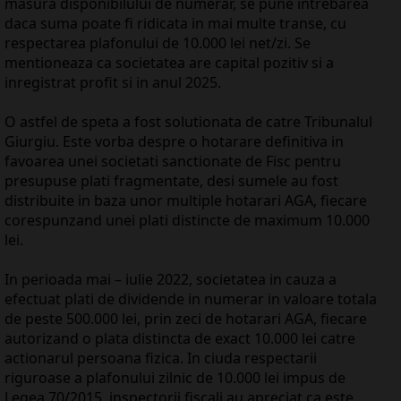
masura disponibilului de numerar, se pune intrebarea
daca suma poate fi ridicata in mai multe transe, cu
respectarea plafonului de 10.000 lei net/zi. Se
mentioneaza ca societatea are capital pozitiv si a
inregistrat profit si in anul 2025.
O astfel de speta a fost solutionata de catre Tribunalul
Giurgiu. Este vorba despre o hotarare definitiva in
favoarea unei societati sanctionate de Fisc pentru
presupuse plati fragmentate, desi sumele au fost
distribuite in baza unor multiple hotarari AGA, fiecare
corespunzand unei plati distincte de maximum 10.000
lei.
In perioada mai – iulie 2022, societatea in cauza a
efectuat plati de dividende in numerar in valoare totala
de peste 500.000 lei, prin zeci de hotarari AGA, fiecare
autorizand o plata distincta de exact 10.000 lei catre
actionarul persoana fizica. In ciuda respectarii
riguroase a plafonului zilnic de 10.000 lei impus de
Legea 70/2015, inspectorii fiscali au apreciat ca este