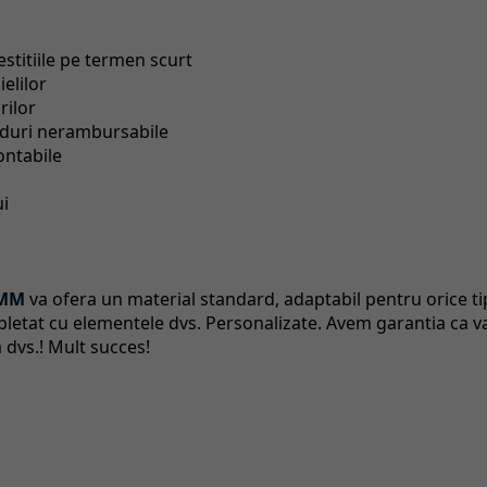
vestitiile pe termen scurt
elilor
rilor
fonduri nerambursabile
ontabile
ui
IMM
va ofera un material standard, adaptabil pentru orice ti
mpletat cu elementele dvs. Personalizate. Avem garantia ca v
 dvs.! Mult succes!