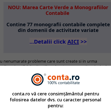
NOU: Marea Carte Verde a Monografiilor
Contabile
Contine 77 monografii contabile complete
din domenii de activitate variate
...Detalii click
A
ICI
>>
c cu nenumarate probleme care sunt create si in urma
multe ori, astfel de situatii neplacute au ca motiv principal
orecta a unor formulare, inregistrarile eronate in
 neclarificate si asa mai departe.
l de politici contabile: 100% editabil, adaptabil
conta.ro vă cere consimțământul pentru
folosirea datelor dvs. cu caracter personal
rea inregistrarilor care privesc stocurile, datoriile, creantele
pentru:
tea unui IMM sunt privite si de obligatia constituita de lege