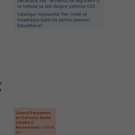
Declaratia 398: Termenul de depunere si
ce trebuie sa stiti despre sistemul OSS
Catalogul mijloacelor fixe: Unde se
incadreaza bateriile pentru panouri
fotovoltaice?
p
a
Dosarul Permanent
al Clientului: Model
Editabil si
Recomandari
>>Detalii
aici