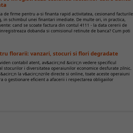
ata
ta de firme pentru a-si finanta rapid activitatea, cesionand facturile
, in schimbul unei finantari imediate. De multe ori, in practica,
vente: cand se scoate factura din contul 4111 - la data cererii de
e inregistreaza dobanda si comisionul retinute de banca? Cum poti
 florarii: vanzari, stocuri si flori degradate
iden contabil atent, av&acirc;nd &icirc;n vedere specificul
l stocurilor i diversitatea operaiunilor economice desfurate zilnic.
 p&acirc;n la v&acirc;nzrile directe si online, toate aceste operaiuni
a o gestionare eficient a afacerii i respectarea obligaiilor