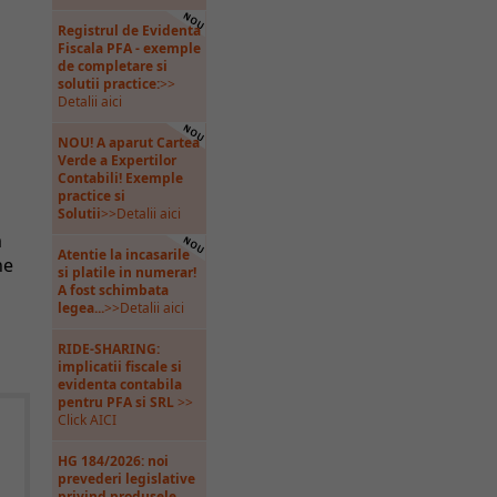
Registrul de Evidenta
Fiscala PFA - exemple
de completare si
solutii practice:
>>
Detalii aici
NOU! A aparut Cartea
Verde a Expertilor
Contabili! Exemple
practice si
Solutii
>>Detalii aici
m
Atentie la incasarile
ne
si platile in numerar!
u
A fost schimbata
legea...
>>Detalii aici
RIDE-SHARING:
implicatii fiscale si
evidenta contabila
pentru PFA si SRL
>>
Click AICI
HG 184/2026: noi
prevederi legislative
privind produsele