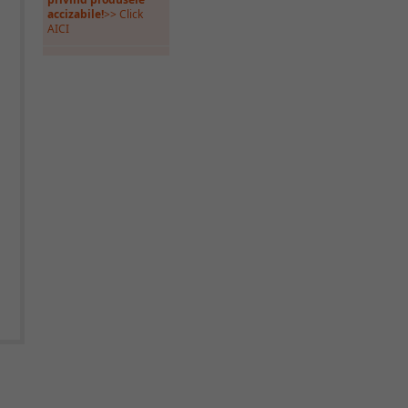
accizabile!
>> Click
AICI