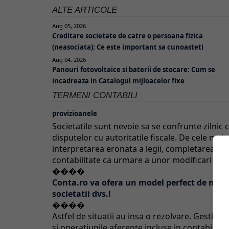
ALTE ARTICOLE
Aug 05, 2026
Creditare societate de catre o persoana fizica
(neasociata): Ce este important sa cunoasteti
Aug 04, 2026
Panouri fotovoltaice si baterii de stocare: Cum se
incadreaza in Catalogul mijloacelor fixe
TERMENI CONTABILI
provizioanele
Societatile sunt nevoie sa se confrunte zilni
disputelor cu autoritatile fiscale. De cele mai 
interpretarea eronata a legii, completarea inc
contabilitate ca urmare a unor modificari inca
����
Conta.ro va ofera un model perfect de manua
societatii dvs.!
����
Astfel de situatii au insa o rezolvare. Gestiona
si operatiunile aferente incluse in contabilita