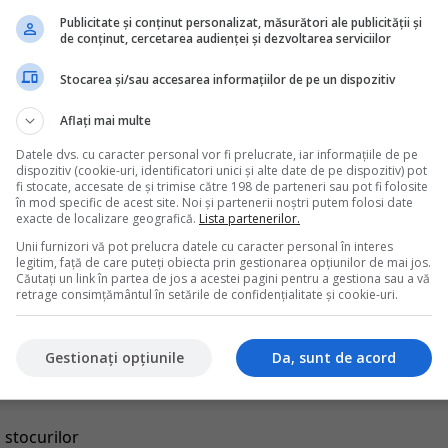
 document care trebuie detinut de fiecare societate.
Publicitate și conținut personalizat, măsurători ale publicității și
de conținut, cercetarea audienței și dezvoltarea serviciilor
si elaboreze propriul manual de politici contabile, conform
Stocarea și/sau accesarea informațiilor de pe un dispozitiv
riul manual de politici contabile!
Aflați mai multe
eplinirea acestei obligatii ajunge pana la 4.000 de lei.
l de politici contabile, acest document extrem de util care
Datele dvs. cu caracter personal vor fi prelucrate, iar informațiile de pe
nciare anuale si totodata un punct major de interes pentru
dispozitiv (cookie-uri, identificatori unici și alte date de pe dispozitiv) pot
fi stocate, accesate de și trimise către 198 de parteneri sau pot fi folosite
în mod specific de acest site. Noi și partenerii noștri putem folosi date
exacte de localizare geografică.
Lista partenerilor.
IMM
este un model de manual de politici contabile standard,
Unii furnizori vă pot prelucra datele cu caracter personal în interes
 necesar pentru elaborarea acestui document obligatoriu.
legitim, față de care puteți obiecta prin gestionarea opțiunilor de mai jos.
Căutați un link în partea de jos a acestei pagini pentru a gestiona sau a vă
retrage consimțământul în setările de confidențialitate și cookie-uri.
bile pentru IMM
- editabil:
 contabile
Gestionați opțiunile
Da, sunt de acord
 stocurilor