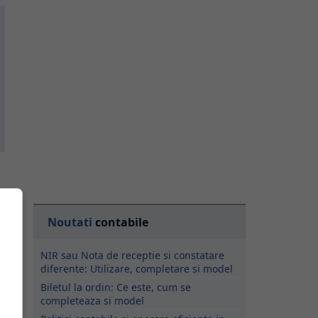
Noutati
contabile
NIR sau Nota de receptie si constatare
diferente: Utilizare, completare si model
Biletul la ordin: Ce este, cum se
completeaza si model