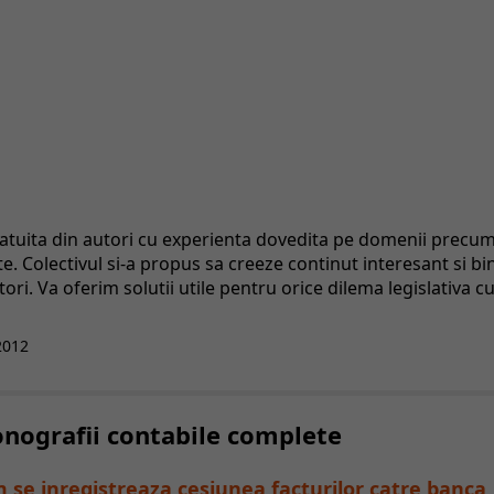
catuita din autori cu experienta dovedita pe domenii precu
tate. Colectivul si-a propus sa creeze continut interesant si bi
ri. Va oferim solutii utile pentru orice dilema legislativa c
2012
Monografii contabile complete
 se inregistreaza cesiunea facturilor catre banca