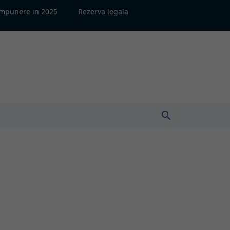
impunere in 2025
Rezerva legala
search