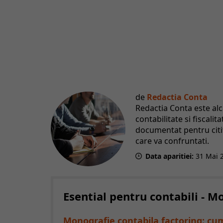
de
Redactia Conta
Redactia Conta este al
contabilitate si fiscali
documentat pentru citito
care va confruntati.
Data aparitiei:
31
Mai
Esential pentru contabili - 
Monografie contabila factoring: cum