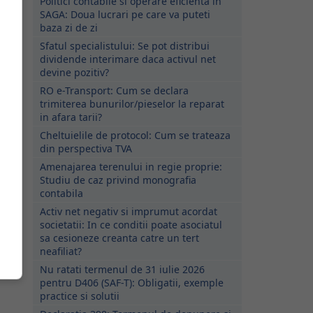
Politici contabile si operare eficienta in
SAGA: Doua lucrari pe care va puteti
baza zi de zi
Sfatul specialistului: Se pot distribui
dividende interimare daca activul net
devine pozitiv?
RO e-Transport: Cum se declara
trimiterea bunurilor/pieselor la reparat
in afara tarii?
Cheltuielile de protocol: Cum se trateaza
din perspectiva TVA
Amenajarea terenului in regie proprie:
Studiu de caz privind monografia
contabila
Activ net negativ si imprumut acordat
societatii: In ce conditii poate asociatul
sa cesioneze creanta catre un tert
neafiliat?
Nu ratati termenul de 31 iulie 2026
pentru D406 (SAF-T): Obligatii, exemple
practice si solutii