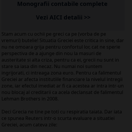
Monografii contabile complete
Vezi AICI detalii >>
Stam acum cu ochii pe greci ca pe (vorba de pe
vremuri) butelie! Situatia Greciei este critica in sine, dar
nu ne omoara grija pentru confortul lor, cat ne sperie
perspectiva de a ajunge din nou la masuri de
austeritate si alta criza, pentru ca ei, grecii nu sunt in
stare sa iasa din necaz. Nu numai noi suntem
ingrijorati, ci intreaga zona euro. Pentru ca falimentul
Greciei ar afecta institutiile financiare la nivelul intregii
zone, iar efectul imediat ar fi ca acestea ar intra intr-un
nou blocaj al creditarii ca acela declansat de falimentul
Lehman Brothers in 2008.
Deci Grecia ne tine pe toti cu respiratia taiata. Dar iata
ce spunea Reuters intr-o scurta evaluare a situatiei
Greciei, acum cateva zile: