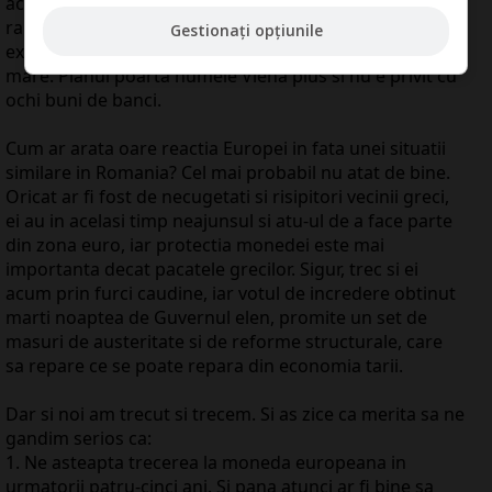
achizitionat obligatiuni ale statului grec cu termen de
rambursare in urmatorii trei ani sa-si prelungeasca
Gestionați opțiunile
expunerea si sa cumpare obligatiuni cu o scadenta mai
mare. Planul poarta numele Viena plus si nu e privit cu
ochi buni de banci.
Cum ar arata oare reactia Europei in fata unei situatii
similare in Romania? Cel mai probabil nu atat de bine.
Oricat ar fi fost de necugetati si risipitori vecinii greci,
ei au in acelasi timp neajunsul si atu-ul de a face parte
din zona euro, iar protectia monedei este mai
importanta decat pacatele grecilor. Sigur, trec si ei
acum prin furci caudine, iar votul de incredere obtinut
marti noaptea de Guvernul elen, promite un set de
masuri de austeritate si de reforme structurale, care
sa repare ce se poate repara din economia tarii.
Dar si noi am trecut si trecem. Si as zice ca merita sa ne
gandim serios ca:
1. Ne asteapta trecerea la moneda europeana in
urmatorii patru-cinci ani. Si pana atunci ar fi bine sa