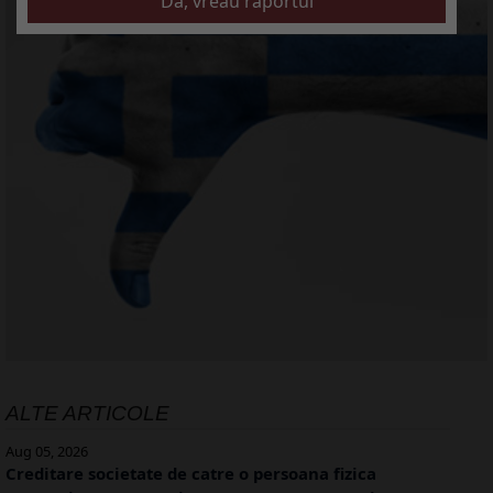
ALTE ARTICOLE
Aug 05, 2026
Creditare societate de catre o persoana fizica