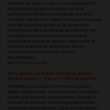
Achizitiile de bunuri si servicii de la parteneri din
afara Uniunii Europene implica o serie de
particularitati fiscale si contabile pe care orice
societate trebuie sa le trateze corect pentru a evita
erori de raportare sau riscuri la un eventual
control fiscal. De la incadrarea operatiunilor din
perspectiva TVA si a taxarii inverse, pana la
inregistrarile contabile specifice importurilor si
serviciilor prestate de nerezidenti, fiecare
tranzactie necesita o analiza atenta a
documentelor...
vezi AICI monografia
<<
Monografie contabila completa pentru
florarii: vanzari, stocuri si flori degradate
Activitatea unui magazin de flori presupune o
eviden contabil atent, av&acirc;nd &icirc;n vedere
specificul produselor comercializate, caracterul
perisabil al stocurilor i diversitatea operaiunilor
economice desfurate zilnic. De la achiziia florilor i