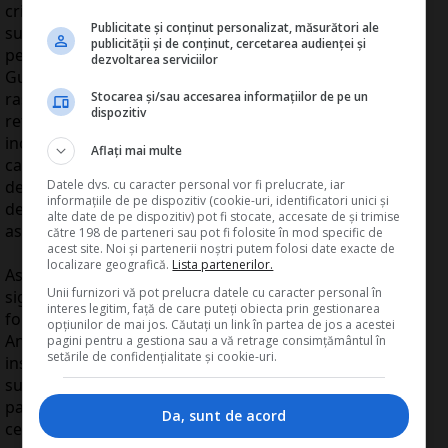
criterii de performanta. Suntem in aceeasi masura
Publicitate și conținut personalizat, măsurători ale
suparati pe evaziunea fiscala din domeniul privat ca si
publicității și de conținut, cercetarea audienței și
pe contractele acordate pe criterii preferentiale.
dezvoltarea serviciilor
Guvernul nostru s-a autopropus pentru asumarea
Stocarea și/sau accesarea informațiilor de pe un
raspunderii deja de mai multe ori. Structura de
dispozitiv
reforme agreata cu FMI ne-a durut rau si inca nu s-a
incheiat, dar nu a produs mobilizarea internationala pe
Aflați mai multe
care o vedem acum in beneficiul Greciei. Nu a fost la fel
Datele dvs. cu caracter personal vor fi prelucrate, iar
de rau? Cu siguranta ca a fost si inca este rau, dar spre
informațiile de pe dispozitiv (cookie-uri, identificatori unici și
deosebire de Grecia, Romania nu are inca o influenta
alte date de pe dispozitiv) pot fi stocate, accesate de și trimise
asupra stabilitatii monedei europene.
către 198 de parteneri sau pot fi folosite în mod specific de
acest site. Noi și partenerii noștri putem folosi date exacte de
localizare geografică.
Lista partenerilor.
Asadar, ce face Europa in fata crizei grecesti. In mod
Unii furnizori vă pot prelucra datele cu caracter personal în
sigur nu sta cu mainile in san. Un lider de opinie cu
interes legitim, față de care puteți obiecta prin gestionarea
forta in zona euro este in acest moment doamna
opțiunilor de mai jos. Căutați un link în partea de jos a acestei
Angela Merkel. Domnia sa cere in acest moment
pagini pentru a gestiona sau a vă retrage consimțământul în
setările de confidențialitate și cookie-uri.
institutiilor financiare private sa se implice in
sustinerea Greciei (o pozitie impartasita si de
partenerul de dialog Nicolas Sarkozy). In mod concret,
Da, sunt de acord
cerinta pentru instutiile financiare private care au