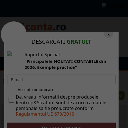
×
DESCARCATI
GRATUIT
Raportul Special
"Principalele NOUTATI CONTABILE din
2026. Exemple practice"
Invatam ceva de la greci?
Accept comunicari
Da, vreau informatii despre produsele
Rentrop&Straton. Sunt de acord ca datele
personale sa fie prelucrate conform
Regulamentul UE 679/2016