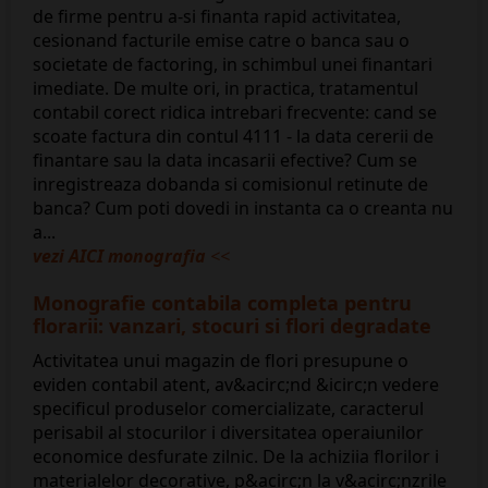
de firme pentru a-si finanta rapid activitatea,
cesionand facturile emise catre o banca sau o
societate de factoring, in schimbul unei finantari
imediate. De multe ori, in practica, tratamentul
contabil corect ridica intrebari frecvente: cand se
scoate factura din contul 4111 - la data cererii de
finantare sau la data incasarii efective? Cum se
inregistreaza dobanda si comisionul retinute de
banca? Cum poti dovedi in instanta ca o creanta nu
a...
vezi AICI monografia
<<
Monografie contabila completa pentru
florarii: vanzari, stocuri si flori degradate
Activitatea unui magazin de flori presupune o
eviden contabil atent, av&acirc;nd &icirc;n vedere
specificul produselor comercializate, caracterul
perisabil al stocurilor i diversitatea operaiunilor
economice desfurate zilnic. De la achiziia florilor i
materialelor decorative, p&acirc;n la v&acirc;nzrile