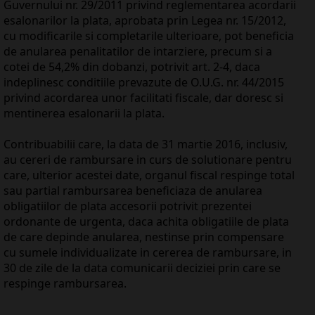
Guvernului nr. 29/2011 privind reglementarea acordarii
esalonarilor la plata, aprobata prin Legea nr. 15/2012,
cu modificarile si completarile ulterioare, pot beneficia
de anularea penalitatilor de intarziere, precum si a
cotei de 54,2% din dobanzi, potrivit art. 2-4, daca
indeplinesc conditiile prevazute de O.U.G. nr. 44/2015
privind acordarea unor facilitati fiscale, dar doresc si
mentinerea esalonarii la plata.
Contribuabilii care, la data de 31 martie 2016, inclusiv,
au cereri de rambursare in curs de solutionare pentru
care, ulterior acestei date, organul fiscal respinge total
sau partial rambursarea beneficiaza de anularea
obligatiilor de plata accesorii potrivit prezentei
ordonante de urgenta, daca achita obligatiile de plata
de care depinde anularea, nestinse prin compensare
cu sumele individualizate in cererea de rambursare, in
30 de zile de la data comunicarii deciziei prin care se
respinge rambursarea.