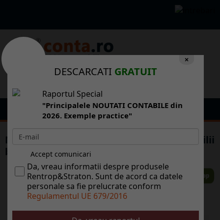
×
DESCARCATI
GRATUIT
Raportul Special
"Principalele NOUTATI CONTABILE din
2026. Exemple practice"
Noile facilitati fiscale de care contribuabilii
beneficiaza in prezent
Accept comunicari
Da, vreau informatii despre produsele
Rentrop&Straton. Sunt de acord ca datele
personale sa fie prelucrate conform
Regulamentul UE 679/2016