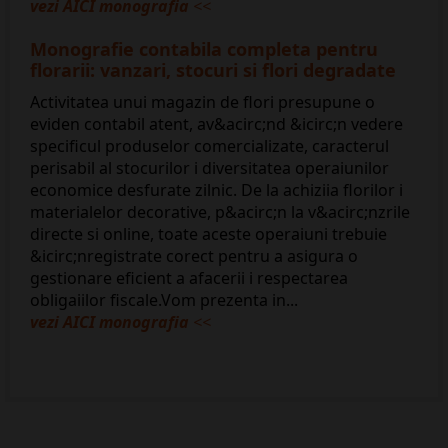
vezi AICI monografia
<<
Monografie contabila completa pentru
florarii: vanzari, stocuri si flori degradate
Activitatea unui magazin de flori presupune o
eviden contabil atent, av&acirc;nd &icirc;n vedere
specificul produselor comercializate, caracterul
perisabil al stocurilor i diversitatea operaiunilor
economice desfurate zilnic. De la achiziia florilor i
materialelor decorative, p&acirc;n la v&acirc;nzrile
directe si online, toate aceste operaiuni trebuie
&icirc;nregistrate corect pentru a asigura o
gestionare eficient a afacerii i respectarea
obligaiilor fiscale.Vom prezenta in...
vezi AICI monografia
<<