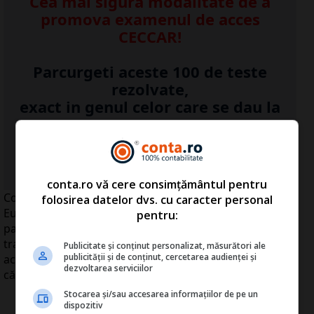
Cea mai sigura modalitate de a
promova examenul de acces
CECCAR!
Parcurgeti aceste 100 de teste
rezolvate,
exact in genul celor care se dau la
examen!
...Detalii click
AICI
>>
conta.ro vă cere consimțământul pentru
Consiliul de Miniştri ai Transporturilor din Uniunea
folosirea datelor dvs. cu caracter personal
Europeană a adoptat joi o convenţie privind drepturile
pentru:
pasagerilor care călătoresc pe mare, aceasta obligând
transportatorii să încheie poliţe de asigurare pentru
Publicitate și conținut personalizat, măsurători ale
publicității și de conținut, cercetarea audienței și
acoperirea cheltuielilor în caz de accident sau deces al
dezvoltarea serviciilor
călătorilor.
Stocarea și/sau accesarea informațiilor de pe un
dispozitiv