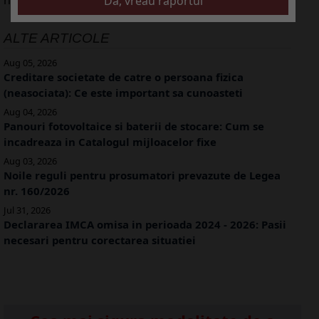
ALTE ARTICOLE
Aug 05, 2026
Creditare societate de catre o persoana fizica
(neasociata): Ce este important sa cunoasteti
Aug 04, 2026
Panouri fotovoltaice si baterii de stocare: Cum se
incadreaza in Catalogul mijloacelor fixe
Aug 03, 2026
Noile reguli pentru prosumatori prevazute de Legea
nr. 160/2026
Jul 31, 2026
Declararea IMCA omisa in perioada 2024 - 2026: Pasii
necesari pentru corectarea situatiei