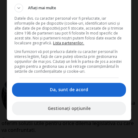
Aflați mai multe
Datele dvs. cu caracter personal vor fi prelucrate, iar
informațiile de pe dispozitiv (cookie-uri, identificatori unici și
alte date de pe dispozitiv) pot fi stocate, accesate de și trimise
către 198 de parteneri sau pot fi folosite în mod specific de
acest site. Noi și partenerii noștri putem folosi date exacte de
localizare geografică.
Lista partenerilor.
Unii furnizori vă pot prelucra datele cu caracter personal în
interes legitim, față de care puteți obiecta prin gestionarea
opțiunilor de mai jos. Căutați un link în partea de jos a acestei
pagini pentru a gestiona sau a vă retrage consimțământul în
setările de confidențialitate și cookie-uri.
de
Redactia Conta
Redactia Conta este alcatuita din
autori cu experienta dovedita pe
Da, sunt de acord
domenii precum contabilitate si
fiscalitate. Colectivul si-a propus sa
Gestionați opțiunile
creeze continut interesant si bine
documentat pentru cititori. Va
oferim solutii utile pentru orice dilema legislativa cu care
va confruntati.