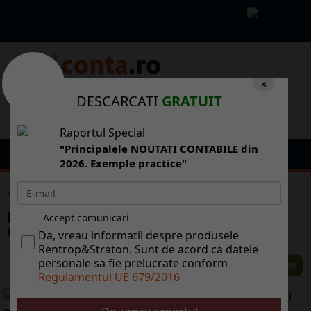
×
DESCARCATI
GRATUIT
Raportul Special
"Principalele NOUTATI CONTABILE din
2026. Exemple practice"
Transportatorii maritimi trebuie s aib
polie de asigurare pentru accidente i
Accept comunicari
decesul cltorilor
Da, vreau informatii despre produsele
Rentrop&Straton. Sunt de acord ca datele
personale sa fie prelucrate conform
Regulamentul UE 679/2016