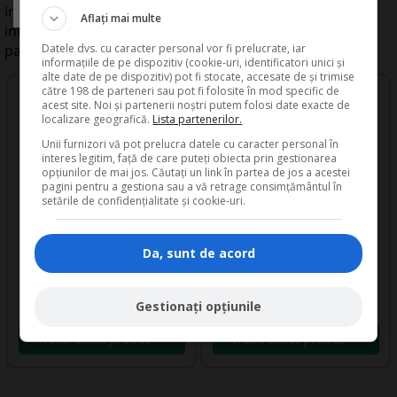
intocmesc in cazul cand operatiile economice
Aflați mai multe
influenteaza, in acelasi timp, mai multe elemente
Datele dvs. cu caracter personal vor fi prelucrate, iar
patrimoniale.
informațiile de pe dispozitiv (cookie-uri, identificatori unici și
alte date de pe dispozitiv) pot fi stocate, accesate de și trimise
către 198 de parteneri sau pot fi folosite în mod specific de
acest site. Noi și partenerii noștri putem folosi date exacte de
localizare geografică.
Lista partenerilor.
Unii furnizori vă pot prelucra datele cu caracter personal în
interes legitim, față de care puteți obiecta prin gestionarea
opțiunilor de mai jos. Căutați un link în partea de jos a acestei
pagini pentru a gestiona sau a vă retrage consimțământul în
setările de confidențialitate și cookie-uri.
Da, sunt de acord
Ghidul practic al
Cartea verde a
contabilului din
Contabilitatii 2026
domeniul constructiilor
Gestionați opțiunile
Vreau acest produs →
Vreau acest produs →