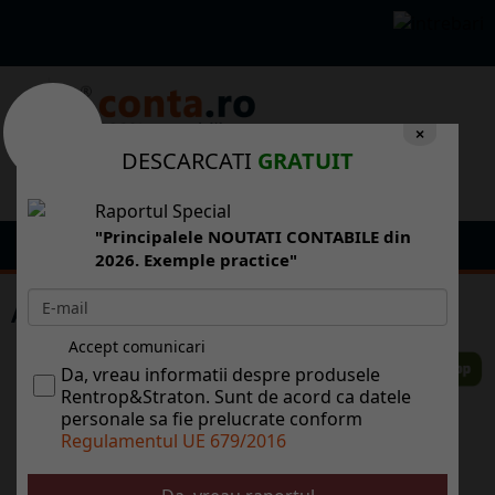
×
DESCARCATI
GRATUIT
Raportul Special
"Principalele NOUTATI CONTABILE din
2026. Exemple practice"
Afla cum sa fii o zi de neuitat de Craciun!
Accept comunicari
Da, vreau informatii despre produsele
Rentrop&Straton. Sunt de acord ca datele
personale sa fie prelucrate conform
Regulamentul UE 679/2016