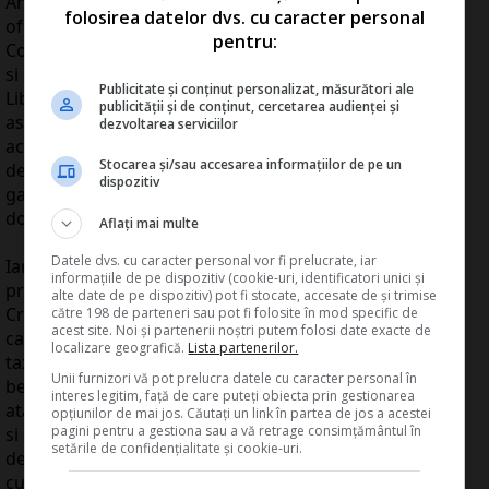
Anul acesta, fii o zi de neuitat pentru angajatii tai
folosirea datelor dvs. cu caracter personal
oferindu-le tichete cadou Ticket Cadou® sau carduri
pentru:
Compliments®! Acestea reprezinta varianta economica
si practica de a simti bucuria oferirii cadoului perfect.
Publicitate și conținut personalizat, măsurători ale
Libertatea de alegere ramane in mana angajatului,
publicității și de conținut, cercetarea audienței și
astfel asigurand memorabilitatea zilei, a obiectului
dezvoltarea serviciilor
achizitionat si nu in ultimul rand, a ta! Reteaua extinsa
Stocarea și/sau accesarea informațiilor de pe un
de magazine afiliate la Ticket Cadou® si Compliments®
dispozitiv
garanteaza libertatea totala de alegere a cadoului
dorit!
Aflați mai multe
Datele dvs. cu caracter personal vor fi prelucrate, iar
Iar daca nu esti convins inca, venim cu argumentul
informațiile de pe dispozitiv (cookie-uri, identificatori unici și
pragmatic al facilitatilor fiscale! Sumele acordate de
alte date de pe dispozitiv) pot fi stocate, accesate de și trimise
Craciun sub forma de tichetele cadou TicketCadou® si
către 198 de parteneri sau pot fi folosite în mod specific de
acest site. Noi și partenerii noștri putem folosi date exacte de
carduri Compliments® sunt deductibile si scutite de
localizare geografică.
Lista partenerilor.
taxe si impozite sociale, in limita de 150 lei/
Unii furnizori vă pot prelucra datele cu caracter personal în
beneficiar.Astfel, economisesti 35%! Mai mult decat
interes legitim, față de care puteți obiecta prin gestionarea
atat, cardul Compliments® are ca avantaj suplimentar
opțiunilor de mai jos. Căutați un link în partea de jos a acestei
pagini pentru a gestiona sau a vă retrage consimțământul în
si scutirea angajatului de la plata impozitului pe venit
setările de confidențialitate și cookie-uri.
de 16%! Cardurile Compliments® functioneaza similar
cu cardurile bancare, doar ca nu permit retrageri de