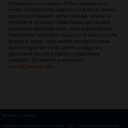
Activitatea unui magazin de flori presupune o
eviden contabil atent, av&acirc;nd &icirc;n vedere
specificul produselor comercializate, caracterul
perisabil al stocurilor i diversitatea operaiunilor
economice desfurate zilnic. De la achiziia florilor i
materialelor decorative, p&acirc;n la v&acirc;nzrile
directe si online, toate aceste operaiuni trebuie
&icirc;nregistrate corect pentru a asigura o
gestionare eficient a afacerii i respectarea
obligaiilor fiscale.Vom prezenta in...
vezi AICI monografia
<<
Termeni si conditii
Copyright Conta Online / Conta.ro 2006 - 2026. Toate Drepturile rezervate