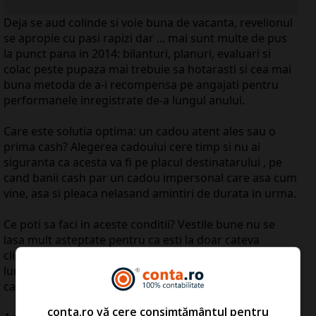
Deja se aud colinde si voie buna de vacanta, revelionul
se apropie cu pasi rapizi dar ... mai sunt multe de pus
la punct pana in 2014: bilanturi, planuri, evaluari si
colac peste pupaza mai trebuie sa hotarasti si cea mai
buna metoda de a-i recompensa pe angajati pentru
performanele inregistrate de-a lungul anului.
Care este solutia optima: un cadou atent ales sau o
prima cash? Alegerea cadoului cere timp si nu ai
siguranta ca acesta va fi pe placul destinatarului , pe
cand banii cash par un cadou impersonal care asa cum
vine, asa si pleaca nelasand amintiri de durata in urma.
Ce poti sa faci in aceste conditii? Vestile bune nu se
lasa mult asteptate pentru ca esti la doar cateva
clickuri distanta de a rezolva un lucru de pe lista inca
lunga a acestui an. Pregateste-te sa uiti de grija
cadoului perfect!
conta.ro vă cere consimțământul pentru