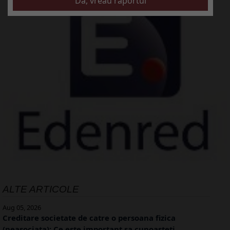
ALTE ARTICOLE
Aug 05, 2026
Creditare societate de catre o persoana fizica
(neasociata): Ce este important sa cunoasteti