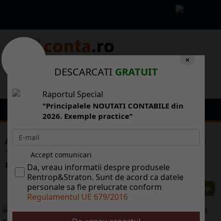
×
DESCARCATI
GRATUIT
Raportul Special
"Principalele NOUTATI CONTABILE din
2026. Exemple practice"
ANAT: Vnzrile n turism au sczut n 2010 cu
15 la sut. Zeci de agenii de turism s-au
Accept comunicari
nchis
Da, vreau informatii despre produsele
Rentrop&Straton. Sunt de acord ca datele
personale sa fie prelucrate conform
Regulamentul UE 679/2016