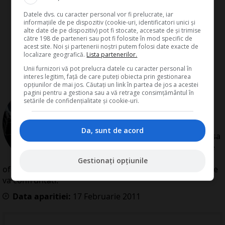
Datele dvs. cu caracter personal vor fi prelucrate, iar
informațiile de pe dispozitiv (cookie-uri, identificatori unici și
alte date de pe dispozitiv) pot fi stocate, accesate de și trimise
către 198 de parteneri sau pot fi folosite în mod specific de
acest site. Noi și partenerii noștri putem folosi date exacte de
localizare geografică.
Lista partenerilor.
Unii furnizori vă pot prelucra datele cu caracter personal în
interes legitim, față de care puteți obiecta prin gestionarea
opțiunilor de mai jos. Căutați un link în partea de jos a acestei
de
Redactia Conta
pagini pentru a gestiona sau a vă retrage consimțământul în
setările de confidențialitate și cookie-uri.
Redactia Conta este alcatuita din
autori cu experienta dovedita pe
domenii precum contabilitate si
Da, sunt de acord
fiscalitate. Colectivul si-a propus sa
creeze continut interesant si bine
documentat pentru cititori. Va
Gestionați opțiunile
oferim solutii utile pentru orice dilema legislativa cu care
va confruntati.
Data aparitiei:
17
Februarie
2011