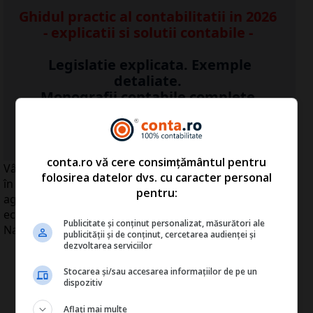
Ghidul practic al contabilitatii in 2026
- explicatii si solutii contabile -
Legislatie explicata. Exemple
detaliate.
Monografii contabile complete
Vezi AICI detalii >>
conta.ro vă cere consimțământul pentru
Vânzările agenţiilor de turism din România au scăzut,
folosirea datelor dvs. cu caracter personal
în medie, cu 15 la sută în 2010 faţă de 2009, iar zeci de
pentru:
agenţii de profil au fost închise din cauza crizei
economice, a declarat, joi, preşedintele Asociaţiei
Publicitate și conținut personalizat, măsurători ale
Naţionale a Agenţiilor de Turism (ANAT).
publicității și de conținut, cercetarea audienței și
dezvoltarea serviciilor
Stocarea și/sau accesarea informațiilor de pe un
dispozitiv
Aflați mai multe