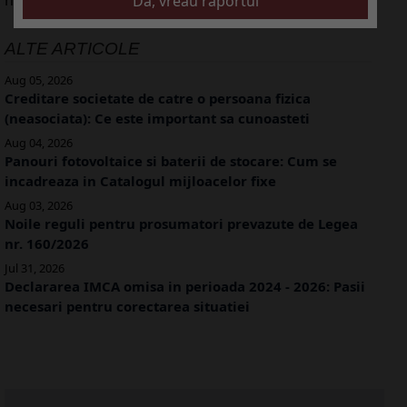
ALTE ARTICOLE
Aug 05, 2026
Creditare societate de catre o persoana fizica
(neasociata): Ce este important sa cunoasteti
Aug 04, 2026
Panouri fotovoltaice si baterii de stocare: Cum se
incadreaza in Catalogul mijloacelor fixe
Aug 03, 2026
Noile reguli pentru prosumatori prevazute de Legea
nr. 160/2026
Jul 31, 2026
Declararea IMCA omisa in perioada 2024 - 2026: Pasii
necesari pentru corectarea situatiei