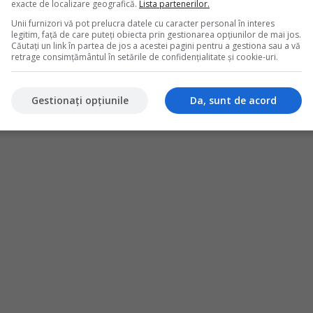
l stocurilor i diversitatea operaiunilor economice desfurate zilnic.
exacte de localizare geografică.
Lista partenerilor.
 p&acirc;n la v&acirc;nzrile directe si online, toate aceste operaiuni
Unii furnizori vă pot prelucra datele cu caracter personal în interes
a o gestionare eficient a afacerii i respectarea obligaiilor
legitim, față de care puteți obiecta prin gestionarea opțiunilor de mai jos.
Căutați un link în partea de jos a acestei pagini pentru a gestiona sau a vă
retrage consimțământul în setările de confidențialitate și cookie-uri.
Gestionați opțiunile
Da, sunt de acord