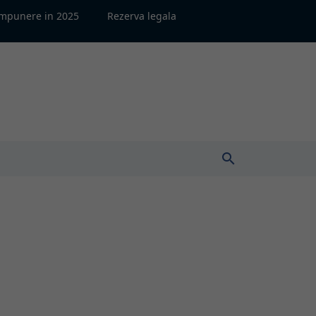
impunere in 2025
Rezerva legala
search