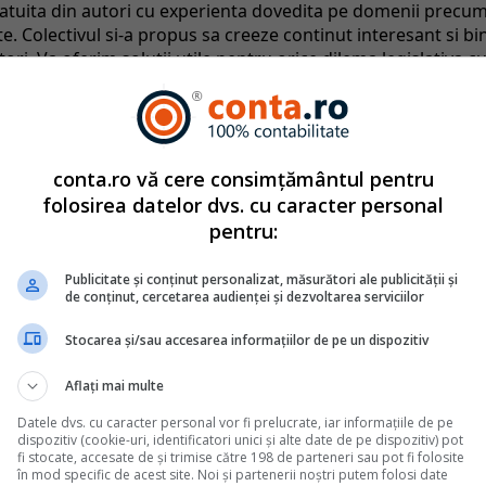
catuita din autori cu experienta dovedita pe domenii precu
tate. Colectivul si-a propus sa creeze continut interesant si bi
ri. Va oferim solutii utile pentru orice dilema legislativa c
mbrie
2010
conta.ro vă cere consimțământul pentru
Monografii contabile complete
folosirea datelor dvs. cu caracter personal
pentru:
fara UE. Monografie contabila si tratament fiscal
Publicitate și conținut personalizat, măsurători ale publicității și
din afara Uniunii Europene implica o serie de particularitati fiscale
de conținut, cercetarea audienței și dezvoltarea serviciilor
e trateze corect pentru a evita erori de raportare sau riscuri la un
nilor din perspectiva TVA si a taxarii inverse, pana la inregistraril
Stocarea și/sau accesarea informațiilor de pe un dispozitiv
estate de nerezidenti, fiecare tranzactie necesita o analiza atenta a
Aflați mai multe
Datele dvs. cu caracter personal vor fi prelucrate, iar informațiile de pe
 florarii: vanzari, stocuri si flori degradate
dispozitiv (cookie-uri, identificatori unici și alte date de pe dispozitiv) pot
fi stocate, accesate de și trimise către 198 de parteneri sau pot fi folosite
iden contabil atent, av&acirc;nd &icirc;n vedere specificul
în mod specific de acest site. Noi și partenerii noștri putem folosi date