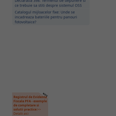
Declaratia 398: Termenul de depunere si
ce trebuie sa stiti despre sistemul OSS
Catalogul mijloacelor fixe: Unde se
incadreaza bateriile pentru panouri
fotovoltaice?
Registrul de Evidenta
Fiscala PFA - exemple
de completare si
solutii practice:
>>
Detalii aici