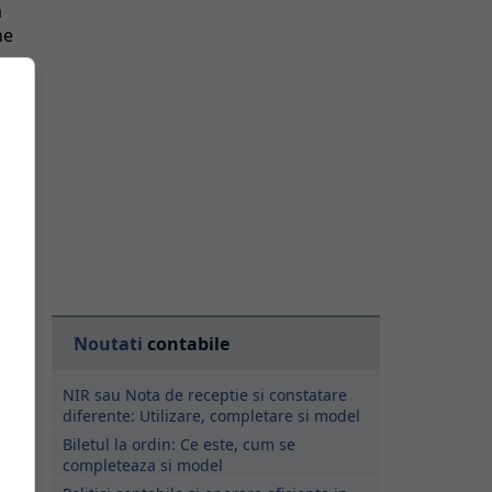
m
ne
u
e
Noutati
contabile
NIR sau Nota de receptie si constatare
diferente: Utilizare, completare si model
Biletul la ordin: Ce este, cum se
completeaza si model