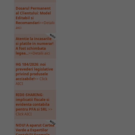
Dosarul Permanent
al Clientului: Model
Editabil si
Recomandari
>>Detalii
aici
Atentie la incasarile
si platile in numerar!
A fost schimbata
legea...
>>Detalii aici
HG 184/2026: noi
prevederi legislative
privind produsele
accizabile!
>> Click
AICI
RIDE-SHARING:
implicatii fiscale si
evidenta contabila
pentru PFA si SRL
>>
Click AICI
NOU! A aparut Cartea
Verde a Expertilor
Contabili! Exemple