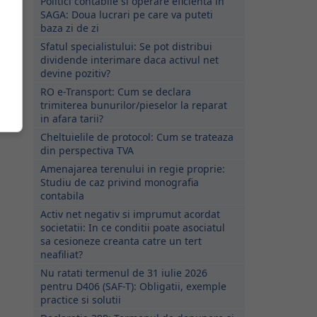
Politici contabile si operare eficienta in
SAGA: Doua lucrari pe care va puteti
baza zi de zi
Sfatul specialistului: Se pot distribui
dividende interimare daca activul net
devine pozitiv?
RO e-Transport: Cum se declara
trimiterea bunurilor/pieselor la reparat
in afara tarii?
Cheltuielile de protocol: Cum se trateaza
din perspectiva TVA
Amenajarea terenului in regie proprie:
Studiu de caz privind monografia
contabila
Activ net negativ si imprumut acordat
societatii: In ce conditii poate asociatul
sa cesioneze creanta catre un tert
neafiliat?
Nu ratati termenul de 31 iulie 2026
pentru D406 (SAF-T): Obligatii, exemple
practice si solutii