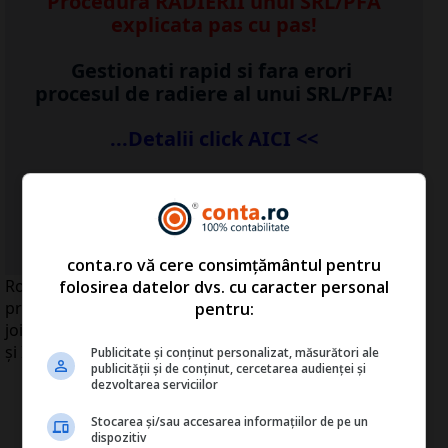
Procedura RADIERII unui SRL/PFA
explicata pas cu pas!
Gestionati rapid si fara erori
procesul de radiere al unui SRL/PFA!
...Detalii click AICI <<
...vezi detalii
AICI
>>
conta.ro vă cere consimțământul pentru
România va fi un şantier în acest an şi va câştiga pariul
folosirea datelor dvs. cu caracter personal
privind dezvoltarea infrastructurii rutiere, a declarat,
pentru:
joi, într-o conferinţă de presă, ministrul Transporturilor
şi Infrastructurii, Anca Boagiu.
Publicitate și conținut personalizat, măsurători ale
publicității și de conținut, cercetarea audienței și
dezvoltarea serviciilor
Stocarea și/sau accesarea informațiilor de pe un
dispozitiv