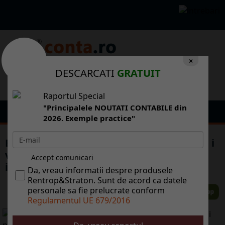
×
DESCARCATI
GRATUIT
Raportul Special
"Principalele NOUTATI CONTABILE din
2026. Exemple practice"
Boagiu: Romnia va fi un antier n acest an i
va ctiga pariul pentru dezvoltarea
Accept comunicari
infrastructurii
Da, vreau informatii despre produsele
Rentrop&Straton. Sunt de acord ca datele
personale sa fie prelucrate conform
Regulamentul UE 679/2016