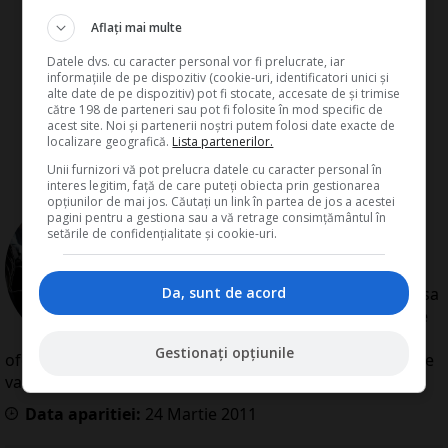
Aflați mai multe
Datele dvs. cu caracter personal vor fi prelucrate, iar
informațiile de pe dispozitiv (cookie-uri, identificatori unici și
alte date de pe dispozitiv) pot fi stocate, accesate de și trimise
către 198 de parteneri sau pot fi folosite în mod specific de
acest site. Noi și partenerii noștri putem folosi date exacte de
localizare geografică.
Lista partenerilor.
Unii furnizori vă pot prelucra datele cu caracter personal în
interes legitim, față de care puteți obiecta prin gestionarea
opțiunilor de mai jos. Căutați un link în partea de jos a acestei
de
Redactia Conta
pagini pentru a gestiona sau a vă retrage consimțământul în
Redactia Conta este alcatuita din
setările de confidențialitate și cookie-uri.
autori cu experienta dovedita pe
domenii precum contabilitate si
Da, sunt de acord
fiscalitate. Colectivul si-a propus sa
creeze continut interesant si bine
documentat pentru cititori. Va
Gestionați opțiunile
oferim solutii utile pentru orice dilema legislativa cu care
va confruntati.
Data aparitiei:
24
Martie
2011