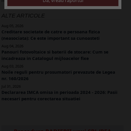
ALTE ARTICOLE
Aug 05, 2026
Creditare societate de catre o persoana fizica
(neasociata): Ce este important sa cunoasteti
Aug 04, 2026
Panouri fotovoltaice si baterii de stocare: Cum se
incadreaza in Catalogul mijloacelor fixe
Aug 03, 2026
Noile reguli pentru prosumatori prevazute de Legea
nr. 160/2026
Jul 31, 2026
Declararea IMCA omisa in perioada 2024 - 2026: Pasii
necesari pentru corectarea situatiei