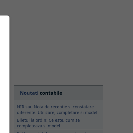
m
ne
u
Noutati
contabile
e
NIR sau Nota de receptie si constatare
diferente: Utilizare, completare si model
Biletul la ordin: Ce este, cum se
completeaza si model