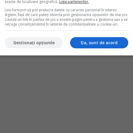
exacte de localizare geografică.
Lista partenerilor.
iuni contabile specifice, generate de particularitatile acestui
Unii furnizori vă pot prelucra datele cu caracter personal în interes
intermedierea serviciilor de transport si cazare sau aplicarea
legitim, față de care puteți obiecta prin gestionarea opțiunilor de mai jos.
rism.In acest articol vom prezenta o monografie contabila
Căutați un link în partea de jos a acestei pagini pentru a gestiona sau a vă
achete turistice si vom analiza si principalele aspecte fiscal-
retrage consimțământul în setările de confidențialitate și cookie-uri.
e de...
Gestionați opțiunile
Da, sunt de acord