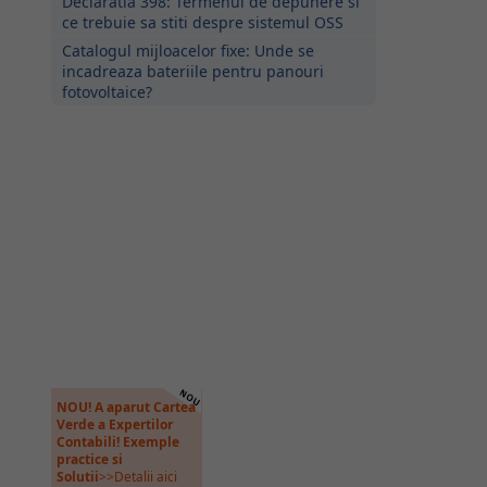
Declaratia 398: Termenul de depunere si
ce trebuie sa stiti despre sistemul OSS
Catalogul mijloacelor fixe: Unde se
incadreaza bateriile pentru panouri
fotovoltaice?
NOU! A aparut Cartea
Verde a Expertilor
Contabili! Exemple
practice si
Solutii
>>Detalii aici