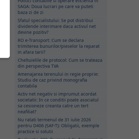
Politici contabile si operare eficienta in
SAGA: Doua lucrari pe care va puteti
baza zi de zi
Sfatul specialistului: Se pot distribui
dividende interimare daca activul net
devine pozitiv?
RO e-Transport: Cum se declara
trimiterea bunurilor/pieselor la reparat
in afara tarii?
Cheltuielile de protocol: Cum se trateaza
din perspectiva TVA
Amenajarea terenului in regie proprie:
Studiu de caz privind monografia
contabila
Activ net negativ si imprumut acordat
societatii: In ce conditii poate asociatul
sa cesioneze creanta catre un tert
neafiliat?
Nu ratati termenul de 31 iulie 2026
pentru D406 (SAF-T): Obligatii, exemple
practice si solutii