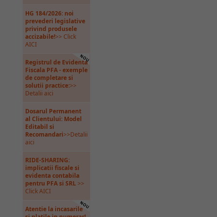
HG 184/2026: noi
prevederi legislative
privind produsele
accizabile!
>> Click
AICI
Registrul de Evidenta
Fiscala PFA - exemple
de completare si
solutii practice:
>>
Detalii aici
Dosarul Permanent
al Clientului: Model
Editabil si
Recomandari
>>Detalii
aici
RIDE-SHARING:
implicatii fiscale si
evidenta contabila
pentru PFA si SRL
>>
Click AICI
Atentie la incasarile
si platile in numerar!