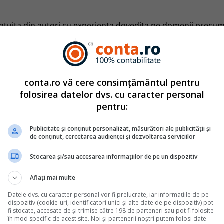
catuita din autori cu experienta dovedita pe domenii precu
tate. Colectivul si-a propus sa creeze continut interesant si bi
ri. Va oferim solutii utile pentru orice dilema legislativa c
arie
2011
conta.ro vă cere consimțământul pentru
folosirea datelor dvs. cu caracter personal
pentru:
Monografii contabile complete
Publicitate și conținut personalizat, măsurători ale publicității și
de conținut, cercetarea audienței și dezvoltarea serviciilor
fara UE. Monografie contabila si tratament fiscal
din afara Uniunii Europene implica o serie de particularitati fiscale
Stocarea și/sau accesarea informațiilor de pe un dispozitiv
e trateze corect pentru a evita erori de raportare sau riscuri la un
nilor din perspectiva TVA si a taxarii inverse, pana la inregistraril
Aflați mai multe
estate de nerezidenti, fiecare tranzactie necesita o analiza atenta a
Datele dvs. cu caracter personal vor fi prelucrate, iar informațiile de pe
dispozitiv (cookie-uri, identificatori unici și alte date de pe dispozitiv) pot
fi stocate, accesate de și trimise către 198 de parteneri sau pot fi folosite
în mod specific de acest site. Noi și partenerii noștri putem folosi date
urism