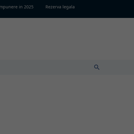
impunere in 2025
Rezerva legala
search