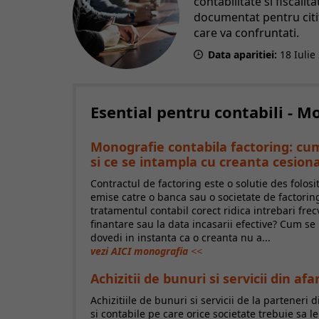
contabilitate si fiscali
documentat pentru citito
care va confruntati.
Data aparitiei:
18
Iulie
Esential pentru contabili - 
Monografie contabila factoring: cum
si ce se intampla cu creanta cesion
Contractul de factoring este o solutie des folosi
emise catre o banca sau o societate de factoring
tratamentul contabil corect ridica intrebari frec
finantare sau la data incasarii efective? Cum s
dovedi in instanta ca o creanta nu a...
vezi AICI monografia
<<
Achizitii de bunuri si servicii din a
Achizitiile de bunuri si servicii de la parteneri 
si contabile pe care orice societate trebuie sa l