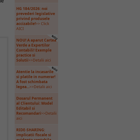
ne
u
HG 184/2026: noi
prevederi legislative
privind produsele
accizabile!
>> Click
AICI
NOU! A aparut Cartea
Verde a Expertilor
Contabili! Exemple
practice si
Solutii
>>Detalii aici
Atentie la incasarile
si platile in numerar!
A fost schimbata
legea...
>>Detalii aici
Dosarul Permanent
al Clientului: Model
Editabil si
Recomandari
>>Detalii
aici
RIDE-SHARING:
implicatii fiscale si
evidenta contabila