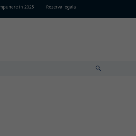
impunere in 2025
Rezerva legala
search