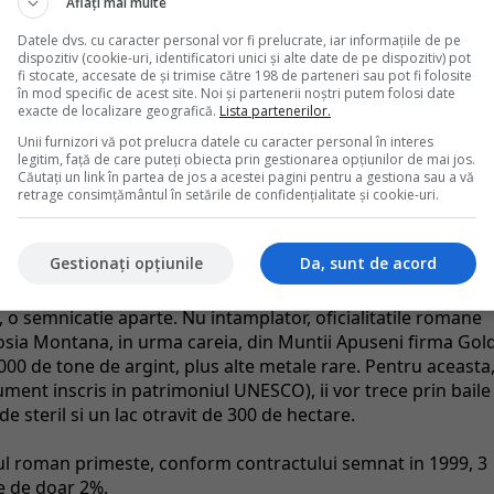
tei de indatorare a tarii, statul american se va gasi, la
Aflați mai multe
 putea plati pensiile.
Datele dvs. cu caracter personal vor fi prelucrate, iar informațiile de pe
dispozitiv (cookie-uri, identificatori unici și alte date de pe dispozitiv) pot
l de BNR la putin peste 150 de lei, in vreme ce, in 2008, can
fi stocate, accesate de și trimise către 198 de parteneri sau pot fi folosite
în mod specific de acest site. Noi și partenerii noștri putem folosi date
mania, pretul aurului era de 75,26 lei pe gram. Aurul a
exacte de localizare geografică.
Lista partenerilor.
mii doi ani, de 7% de la inceputul lunii iulie, pe fondul
Unii furnizori vă pot prelucra datele cu caracter personal în interes
derii consumatorilor din SUA si a temerilor legate de riscuril
legitim, față de care puteți obiecta prin gestionarea opțiunilor de mai jos.
ona euro.
Căutați un link în partea de jos a acestei pagini pentru a gestiona sau a vă
retrage consimțământul în setările de confidențialitate și cookie-uri.
 mondiale nu este un capat de lume. Fenomenul "fugii" spre
relatat la capitolul burse si investitii ca insotind perioade
Gestionați opțiunile
Da, sunt de acord
nd contexte de volatilitate neobisnuita a pitelor.
 o semnicatie aparte. Nu intamplator, oficialitatile romane
Rosia Montana, in urma careia, din Muntii Apuseni firma Gol
00 de tone de argint, plus alte metale rare. Pentru aceasta
ment inscris in patrimoniul UNESCO), ii vor trece prin baile
e steril si un lac otravit de 300 de hectare.
ul roman primeste, conform contractului semnat in 1999, 3
te de doar 2%.