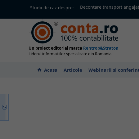
Decontare transport angajat
Studii de caz despre:
Un proiect editorial marca
Rentrop&Straton
Liderul informatiilor specializate din Romania
Acasa
Articole
Webinarii si conferin
home