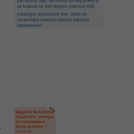
Declaratia 398: Termenul de depunere si
ce trebuie sa stiti despre sistemul OSS
Catalogul mijloacelor fixe: Unde se
incadreaza bateriile pentru panouri
fotovoltaice?
Registrul de Evidenta
Fiscala PFA - exemple
de completare si
solutii practice:
>>
m
Detalii aici