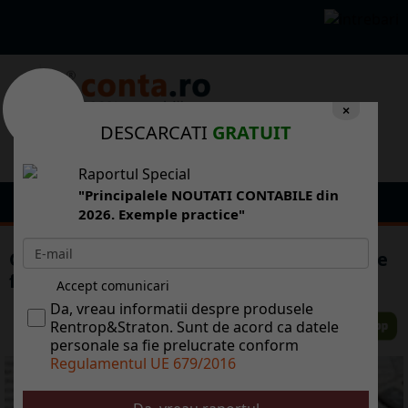
×
DESCARCATI
GRATUIT
Raportul Special
"Principalele NOUTATI CONTABILE din
2026. Exemple practice"
Comert en detail. Acordarea cardurilor de
fidelitate cu puncte bonus
Accept comunicari
Da, vreau informatii despre produsele
Rentrop&Straton. Sunt de acord ca datele
personale sa fie prelucrate conform
Regulamentul UE 679/2016