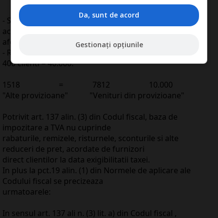
Da, sunt de acord
- Scaderea din evidenta a marfurilor la costul de
achizitie si adaosul comercial
aferent
Gestionați opțiunile
- Reluarea provizionului proportional la venituri, 25 lei x
400 clienti = 40.000:
1518 = 7812 10.000
"Alte provizioane" "Venituri din provizioane"
Potrivit art. 137 alin. (3) din Codul fiscal, baza de
impozitare a TVA nu cuprinde
rabaturile, remizele, risturnele, sconturile si alte
reduceri de pret, acordate de furnizori
direct clientilor la data exigibilitatii taxei.
In plus la pct.19 alin. (1) din Normele de aplicare ale
Codului fiscal se precizeaza
urmatoarele:
In sensul art. 137 ali n. (3) lit. a) din Codul fiscal ,