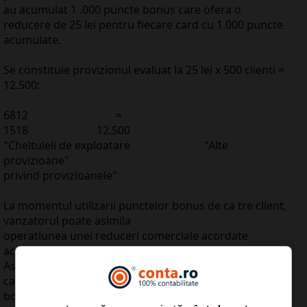
au acumulat 1 .000 puncte bonus care ofera o
reducere de 25 lei pentru fiecare card cu 1.000 puncte
acumulate.
Se constituie provizionul evaluat la 25 lei x 500 clienti =
12.500:
6812 =
1518 12.500
"Cheltuieli de exploatare "Alte
provizioane"
privind provizioanele"
La momentul utilizarii punctelor bonus de ca tre client,
vanzatorul poate asimila
operatiunea unei reduceri comerciale acordate
acestuia la data respectiva.
Astfel, daca presupunem ca in luna ianuarie 400 clienti
care detin 1 .000 puncte
bonus si pot beneficia de o reducere de 25 lei utilizeaza