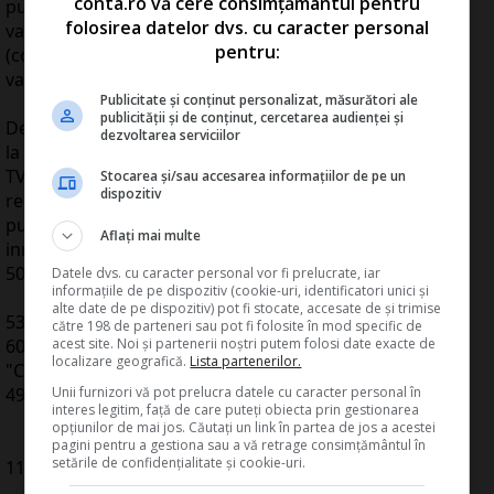
conta.ro vă cere consimțământul pentru
punctele bonus, pentru fiecare
folosirea datelor dvs. cu caracter personal
vanzare se evidentiaza doar venitul net
pentru:
(contravaloaoarea bunurilor vandute la pret de
vanzare cu amanuntul minus reducerea acordata).
Publicitate și conținut personalizat, măsurători ale
publicității și de conținut, cercetarea audienței și
De exemplu, daca in luna ianuarie valoarea vanzarilor
dezvoltarea serviciilor
la pret de vanzare fara
TVA este 500.000 din care 25 lei x 400 clienti = 10.000 lei
Stocarea și/sau accesarea informațiilor de pe un
dispozitiv
reduceri acordate pentru
punctele bonus acumulate, in contabilitate se
Aflați mai multe
inregistreaza venituri din vanzari marfuri
500.000 - 10.000 = 490.000 lei si TVA aferenta:
Datele dvs. cu caracter personal vor fi prelucrate, iar
informațiile de pe dispozitiv (cookie-uri, identificatori unici și
alte date de pe dispozitiv) pot fi stocate, accesate de și trimise
5311 = %
către 198 de parteneri sau pot fi folosite în mod specific de
acest site. Noi și partenerii noștri putem folosi date exacte de
607.600
localizare geografică.
Lista partenerilor.
"Casa in lei" 707
Unii furnizori vă pot prelucra datele cu caracter personal în
490.000
interes legitim, față de care puteți obiecta prin gestionarea
"Venituri din vanzarea marfurilor"
opțiunilor de mai jos. Căutați un link în partea de jos a acestei
4427
pagini pentru a gestiona sau a vă retrage consimțământul în
setările de confidențialitate și cookie-uri.
117.600
"TVA colectata"