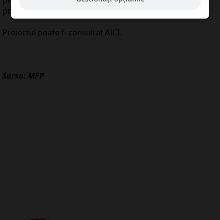
premiere de 1 milion lei.
Proiectul poate fi consultat AICI.
Sursa: MFP