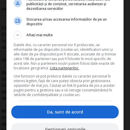
-
un numar din intervalul 1-999,
reprezentand
publicității și de conținut, cercetarea audienței și
valoarea bonului fiscal fara subdiviziunile leului, si
dezvoltarea serviciilor
-
data emiterii bonului.
Stocarea și/sau accesarea informațiilor de pe un
dispozitiv
Extragerile vor fi lunare, dar si ocazionale (Paste,
Craciun etc.). Fondul de premiere se va imparti la
Aflați mai multe
numarul bonurilor fiscale castigatoare revendicate,
Datele dvs. cu caracter personal vor fi prelucrate, iar
astfel rezultand valoarea unitara a fiecarui castig.
informațiile de pe dispozitiv (cookie-uri, identificatori unici și
alte date de pe dispozitiv) pot fi stocate, accesate de și trimise
către 198 de parteneri sau pot fi folosite în mod specific de
Nota:
acest site. Noi și partenerii noștri putem folosi date exacte de
localizare geografică.
Lista partenerilor.
Rezultatele extragerilor lunare si ocazionale vor fi
Unii furnizori vă pot prelucra datele cu caracter personal în
disponibile online, pe web site-ul Ministerului
interes legitim, față de care puteți obiecta prin gestionarea
Finantelor Publice si pe cel al Agentiei Nationale de
opțiunilor de mai jos. Căutați un link în partea de jos a acestei
pagini pentru a gestiona sau a vă retrage consimțământul în
Administrare Fiscala, pentru un interval de cel putin 30
setările de confidențialitate și cookie-uri.
de zile.
Ministerul Finantelor Publice intentioneaza
Da, sunt de acord
organizarea Loteriei Bonurilor Fiscale incepand cu 13
aprilie 2015 (a doua zi de Paste), cand se va programa
Gestionați opțiunile
prima extragere ocazionala, avand un fond de