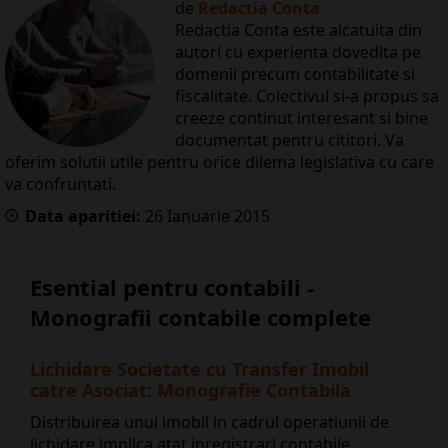
de
Redactia Conta
Redactia Conta este alcatuita din
autori cu experienta dovedita pe
domenii precum contabilitate si
fiscalitate. Colectivul si-a propus sa
creeze continut interesant si bine
documentat pentru cititori. Va
oferim solutii utile pentru orice dilema legislativa cu care
va confruntati.
Data aparitiei:
26
Ianuarie
2015
Esential pentru contabili -
Monografii contabile complete
Lichidare Societate cu Transfer Imobil
catre Asociat: Monografie Contabila
Distribuirea unui imobil in cadrul operatiunii de
lichidare implica atat inregistrari contabile