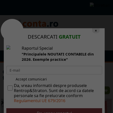
×
DESCARCATI
GRATUIT
Raportul Special
"Principalele NOUTATI CONTABILE din
2026. Exemple practice"
Cum se va desfasura Loteria bonurilor
fiscale? Proiectul MFP in dezbatere
Accept comunicari
Da, vreau informatii despre produsele
Rentrop&Straton. Sunt de acord ca datele
personale sa fie prelucrate conform
Regulamentul UE 679/2016