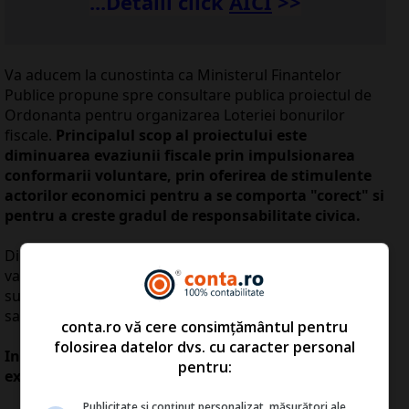
...Detalii click
A
ICI
>>
Va aducem la cunostinta ca Ministerul Finantelor
Publice propune spre consultare publica proiectul de
Ordonanta pentru organizarea Loteriei bonurilor
fiscale.
Principalul scop al proiectului este
diminuarea evaziunii fiscale prin impulsionarea
conformarii voluntare, prin oferirea de stimulente
actorilor economici pentru a se comporta "corect" si
pentru a creste gradul de responsabilitate civica.
Diminuarea evaziunii fiscale va crea spatiul fiscal care
va permite alocarea de resurse financiare
suplimentare pentru domenii precum invatamantul si
sanatatea.
conta.ro vă cere consimțământul pentru
folosirea datelor dvs. cu caracter personal
In cadrul Loteriei bonurilor fiscale se vor efectua
pentru:
extrageri a doua valori, respectiv:
Publicitate și conținut personalizat, măsurători ale