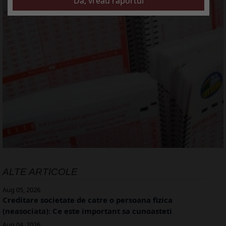
ALTE ARTICOLE
Aug 05, 2026
Creditare societate de catre o persoana fizica
(neasociata): Ce este important sa cunoasteti
Aug 04, 2026