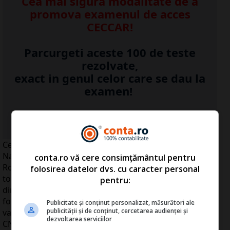
Cea mai sigura modalitate de a
promova examenul de acces
CECCAR!
Parcurgeti aceste 100 de teste
rezolvate,
exact in genul celor care se dau la
examen!
...Detalii click
AICI
>>
Cele mai mari 30 de contracte atribuite de Compania
Naţională de Autostrăzi şi Drumuri Naţionale din
conta.ro vă cere consimțământul pentru
România (CNADNR) în ultimii patru ani au o valoare
folosirea datelor dvs. cu caracter personal
totală de aproape 1,7 miliarde de euro, însă doar nouă
pentru:
dintre aceste contracte, în valoare de 400 mil. euro, au
fost reprezentate de lucrări pentru autostrăzi sau
Publicitate și conținut personalizat, măsurători ale
publicității și de conținut, cercetarea audienței și
variante ocolitoare de oraşe. În aceeaşi perioadă,
dezvoltarea serviciilor
CNADNR a avut la dispoziţie aproape 9 miliarde de