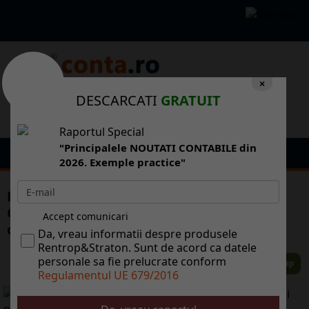
×
DESCARCATI
GRATUIT
Raportul Special
"Principalele NOUTATI CONTABILE din
2026. Exemple practice"
De ce nu are Romnia autostrzi: pentru c
CNADNR arunc banii pe osele fr miz n
Accept comunicari
creierii munilor
Da, vreau informatii despre produsele
Rentrop&Straton. Sunt de acord ca datele
personale sa fie prelucrate conform
Regulamentul UE 679/2016