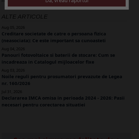
ALTE ARTICOLE
Aug 05, 2026
Creditare societate de catre o persoana fizica
(neasociata): Ce este important sa cunoasteti
Aug 04, 2026
Panouri fotovoltaice si baterii de stocare: Cum se
incadreaza in Catalogul mijloacelor fixe
Aug 03, 2026
Noile reguli pentru prosumatori prevazute de Legea
nr. 160/2026
Jul 31, 2026
Declararea IMCA omisa in perioada 2024 - 2026: Pasii
necesari pentru corectarea situatiei