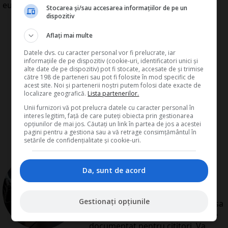
euro, informează Ziarul Financiar.
Stocarea și/sau accesarea informațiilor de pe un
dispozitiv
Aflați mai multe
Datele dvs. cu caracter personal vor fi prelucrate, iar
informațiile de pe dispozitiv (cookie-uri, identificatori unici și
alte date de pe dispozitiv) pot fi stocate, accesate de și trimise
către 198 de parteneri sau pot fi folosite în mod specific de
acest site. Noi și partenerii noștri putem folosi date exacte de
localizare geografică.
Lista partenerilor.
Unii furnizori vă pot prelucra datele cu caracter personal în
interes legitim, față de care puteți obiecta prin gestionarea
opțiunilor de mai jos. Căutați un link în partea de jos a acestei
pagini pentru a gestiona sau a vă retrage consimțământul în
setările de confidențialitate și cookie-uri.
de
Redactia Conta
Redactia Conta este alcatuita din
Da, sunt de acord
autori cu experienta dovedita pe
domenii precum contabilitate si
Gestionați opțiunile
fiscalitate. Colectivul si-a propus sa
creeze continut interesant si bine
documentat pentru cititori. Va