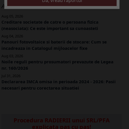
ALTE ARTICOLE
Aug 05, 2026
Creditare societate de catre o persoana fizica
(neasociata): Ce este important sa cunoasteti
Aug 04, 2026
Panouri fotovoltaice si baterii de stocare: Cum se
incadreaza in Catalogul mijloacelor fixe
Aug 03, 2026
Noile reguli pentru prosumatori prevazute de Legea
nr. 160/2026
Jul 31, 2026
Declararea IMCA omisa in perioada 2024 - 2026: Pasii
necesari pentru corectarea situatiei
Procedura RADIERII unui SRL/PFA
explicata pas cu pas!