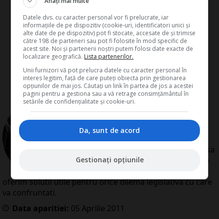
Aflați mai multe
Datele dvs. cu caracter personal vor fi prelucrate, iar
informațiile de pe dispozitiv (cookie-uri, identificatori unici și
alte date de pe dispozitiv) pot fi stocate, accesate de și trimise
către 198 de parteneri sau pot fi folosite în mod specific de
acest site. Noi și partenerii noștri putem folosi date exacte de
localizare geografică.
Lista partenerilor.
Unii furnizori vă pot prelucra datele cu caracter personal în
interes legitim, față de care puteți obiecta prin gestionarea
opțiunilor de mai jos. Căutați un link în partea de jos a acestei
pagini pentru a gestiona sau a vă retrage consimțământul în
setările de confidențialitate și cookie-uri.
de
Redactia Conta
Redactia Conta este alcatuita din
autori cu experienta dovedita pe
Da, sunt de acord
domenii precum contabilitate si
fiscalitate. Colectivul si-a propus sa
Gestionați opțiunile
creeze continut interesant si bine
documentat pentru cititori. Va
oferim solutii utile pentru orice dilema legislativa cu care
va confruntati.
Data aparitiei:
05
Aprilie
2011