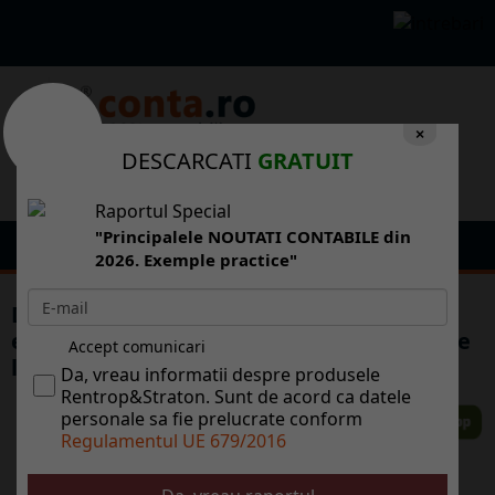
×
DESCARCATI
GRATUIT
Raportul Special
"Principalele NOUTATI CONTABILE din
2026. Exemple practice"
Dezastrele din Japonia ar putea mpinge
economia nipon n recesiune n urmtoarele
Accept comunicari
luni
Da, vreau informatii despre produsele
Rentrop&Straton. Sunt de acord ca datele
personale sa fie prelucrate conform
Regulamentul UE 679/2016