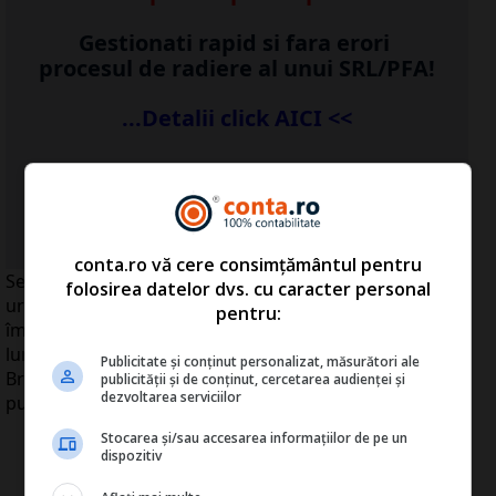
Gestionati rapid si fara erori
procesul de radiere al unui SRL/PFA!
...Detalii click AICI <<
...vezi detalii
AICI
>>
conta.ro vă cere consimțământul pentru
Seismul puternic din Japonia, valurile tsunami care au
folosirea datelor dvs. cu caracter personal
urmat şi accidentul nuclear de la Fukushima ar putea
pentru:
împinge economia niponă în recesiune în următoarele
luni, cu o scădere mai accentuată a Produsului Intern
Publicitate și conținut personalizat, măsurători ale
Brut (PIB) în trimestrul doi, potrivit unui studiu al
publicității și de conținut, cercetarea audienței și
dezvoltarea serviciilor
publicaţiei economice Nikkei.
Stocarea și/sau accesarea informațiilor de pe un
dispozitiv