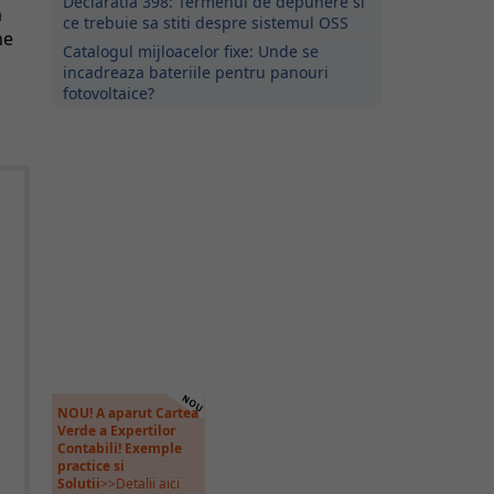
Declaratia 398: Termenul de depunere si
m
ce trebuie sa stiti despre sistemul OSS
ne
Catalogul mijloacelor fixe: Unde se
u
incadreaza bateriile pentru panouri
fotovoltaice?
NOU! A aparut Cartea
Verde a Expertilor
Contabili! Exemple
practice si
Solutii
>>Detalii aici