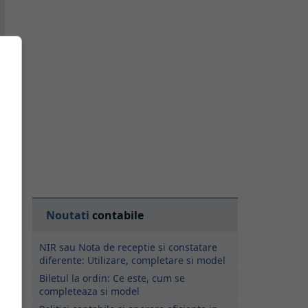
Noutati
contabile
NIR sau Nota de receptie si constatare
diferente: Utilizare, completare si model
Biletul la ordin: Ce este, cum se
n
completeaza si model