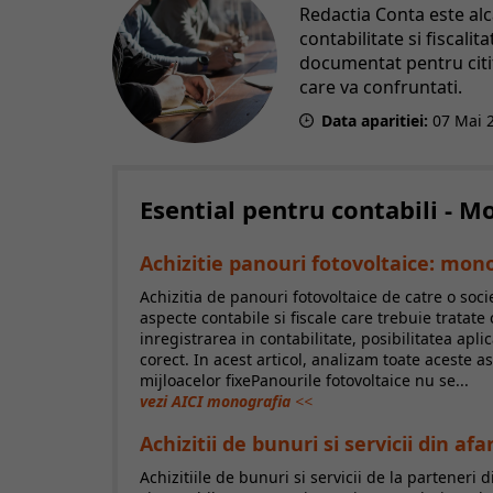
Redactia Conta este al
contabilitate si fiscali
documentat pentru citito
care va confruntati.
Data aparitiei:
07
Mai
Esential pentru contabili - 
Achizitie panouri fotovoltaice: mono
Achizitia de panouri fotovoltaice de catre o soci
aspecte contabile si fiscale care trebuie tratate
inregistrarea in contabilitate, posibilitatea aplic
corect. In acest articol, analizam toate aceste 
mijloacelor fixePanourile fotovoltaice nu se...
vezi AICI monografia
<<
Achizitii de bunuri si servicii din a
Achizitiile de bunuri si servicii de la parteneri 