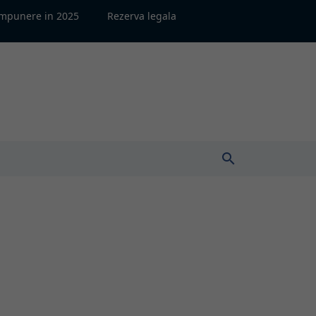
impunere in 2025
Rezerva legala
search