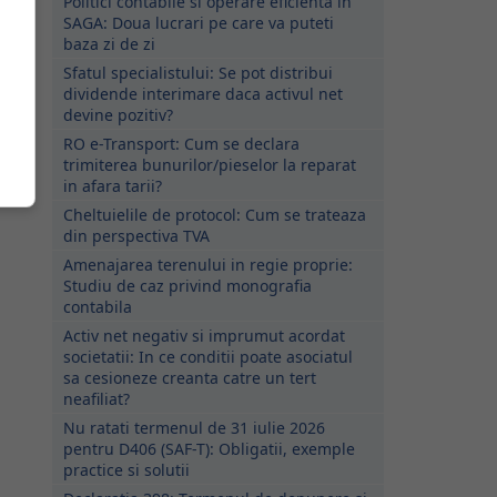
Politici contabile si operare eficienta in
SAGA: Doua lucrari pe care va puteti
baza zi de zi
Sfatul specialistului: Se pot distribui
dividende interimare daca activul net
devine pozitiv?
RO e-Transport: Cum se declara
trimiterea bunurilor/pieselor la reparat
in afara tarii?
Cheltuielile de protocol: Cum se trateaza
din perspectiva TVA
Amenajarea terenului in regie proprie:
Studiu de caz privind monografia
contabila
Activ net negativ si imprumut acordat
societatii: In ce conditii poate asociatul
sa cesioneze creanta catre un tert
neafiliat?
Nu ratati termenul de 31 iulie 2026
pentru D406 (SAF-T): Obligatii, exemple
practice si solutii