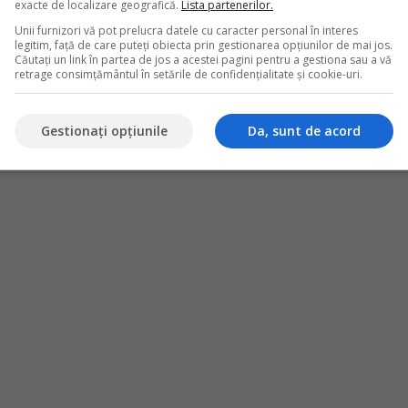
exacte de localizare geografică.
Lista partenerilor.
urilor si cheltuielilor estimate a se realiza in anul de
Unii furnizori vă pot prelucra datele cu caracter personal în interes
 modificarea modului de determinare a venitului net,
legitim, față de care puteți obiecta prin gestionarea opțiunilor de mai jos.
Căutați un link în partea de jos a acestei pagini pentru a gestiona sau a vă
 cu titlu de impozit, potrivit legii.
retrage consimțământul în setările de confidențialitate și cookie-uri.
Gestionați opțiunile
Da, sunt de acord