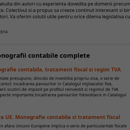
catuita din autori cu experienta dovedita pe domenii precu
tate. Colectivul si-a propus sa creeze continut interesant si bi
ri. Va oferim solutii utile pentru orice dilema legislativa c
2014
Monografii contabile complete
grafie contabila, tratament fiscal si regim TVA
etate presupune, dincolo de investitia propriu-zisa, o serie de
 corect: incadrarea panourilor in Catalogul mijloacelor fixe,
arii scutirii de impozit pe profitul reinvestit si regimul de TVA
aspecte importante.Incadrarea panourilor fotovoltaice in Catalogul
fara UE. Monografie contabila si tratament fiscal
din afara Uniunii Europene implica o serie de particularitati fiscale