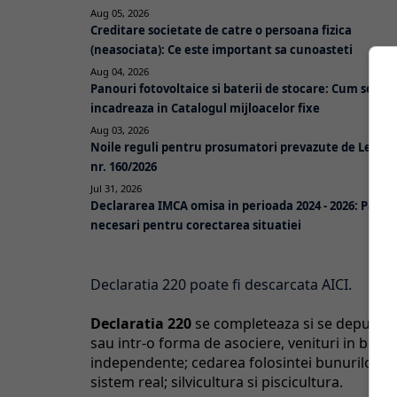
Aug 05, 2026
Creditare societate de catre o persoana fizica
(neasociata): Ce este important sa cunoasteti
Aug 04, 2026
Panouri fotovoltaice si baterii de stocare: Cum se
incadreaza in Catalogul mijloacelor fixe
Aug 03, 2026
Noile reguli pentru prosumatori prevazute de Legea
nr. 160/2026
Jul 31, 2026
Declararea IMCA omisa in perioada 2024 - 2026: Pasii
necesari pentru corectarea situatiei
Declaratia 220 poate fi descarcata AICI.
Declaratia 220
se completeaza si se depune de
sau intr-o forma de asociere, venituri in bani 
independente; cedarea folosintei bunurilor, cu 
sistem real; silvicultura si piscicultura.