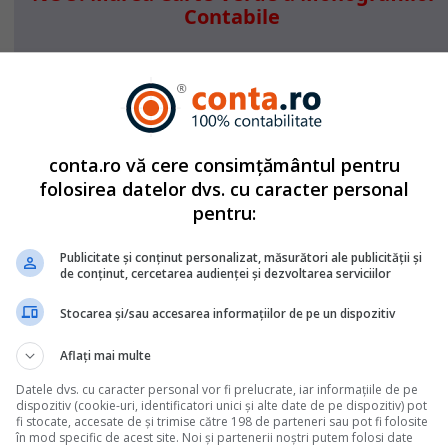
Contabile
Contine 77 monografii contabile complete
din domenii de activitate variate
...Detalii click
A
ICI
>>
conta.ro vă cere consimțământul pentru
folosirea datelor dvs. cu caracter personal
pentru:
Declaratia 220 in format PDF a fost actualizata printr-o
noua versiune. In data de 30.04.2014 a fost pusa la
Publicitate și conținut personalizat, măsurători ale publicității și
de conținut, cercetarea audienței și dezvoltarea serviciilor
dispozitia contribuabililor versiunea v.1.0.0.
Stocarea și/sau accesarea informațiilor de pe un dispozitiv
Aflați mai multe
 catre persoanele fizice care realizeaza, in mod individual
si/sau in natura din Romania, provenind din: activitati
Datele dvs. cu caracter personal vor fi prelucrate, iar informațiile de pe
dispozitiv (cookie-uri, identificatori unici și alte date de pe dispozitiv) pot
exceptia veniturilor din arenda; activitati agricole impuse i
fi stocate, accesate de și trimise către 198 de parteneri sau pot fi folosite
în mod specific de acest site. Noi și partenerii noștri putem folosi date