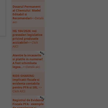
e
Dosarul Permanent
al Clientului: Model
Editabil si
Recomandari
>>Detalii
aici
HG 184/2026: noi
prevederi legislative
privind produsele
accizabile!
>> Click
AICI
Atentie la incasarile
si platile in numerar!
A fost schimbata
legea...
>>Detalii aici
RIDE-SHARING:
implicatii fiscale si
evidenta contabila
pentru PFA si SRL
>>
Click AICI
Registrul de Evidenta
Fiscala PFA - exemple
de completare si