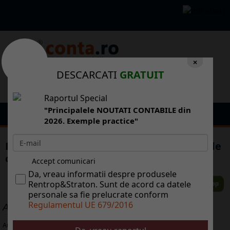
×
DESCARCATI
GRATUIT
Raportul Special
"Principalele NOUTATI CONTABILE din
2026. Exemple practice"
Economiile est-europene vor fi afectate de
criza de la nivel mondial
Accept comunicari
Da, vreau informatii despre produsele
Rentrop&Straton. Sunt de acord ca datele
personale sa fie prelucrate conform
Regulamentul UE 679/2016
ALTE ARTICOLE
Aug 05, 2026