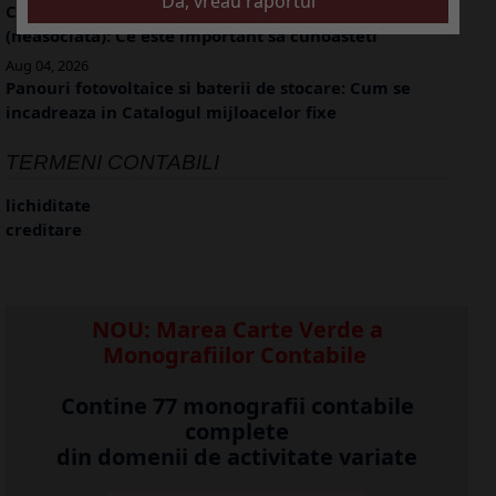
Creditare societate de catre o persoana fizica
(neasociata): Ce este important sa cunoasteti
Aug 04, 2026
Panouri fotovoltaice si baterii de stocare: Cum se
incadreaza in Catalogul mijloacelor fixe
TERMENI CONTABILI
lichiditate
creditare
NOU: Marea Carte Verde a
Monografiilor Contabile
Contine 77 monografii contabile
complete
din domenii de activitate variate