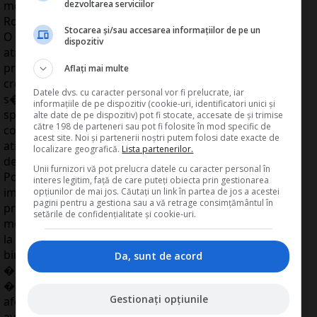
moment", respectiv Letonia, Ungaria, Bulgaria,
dezvoltarea serviciilor
Rom�nia �i Serbia.
Stocarea și/sau accesarea informațiilor de pe un
O mai bun� con�tientizare a riscurilor ar putea
dispozitiv
atrage beneficii �n unele ��ri, prin �ncetinirea
procesului de expansiune stimulat de avansul
Aflați mai multe
creditelor, apreciaz� Berglof. "O �ncetinire ar putea
Datele dvs. cu caracter personal vor fi prelucrate, iar
s� fie bun� pentru aceste ��ri. Economiile lor, �n
informațiile de pe dispozitiv (cookie-uri, identificatori unici și
special la nivelul sectoarelor imobiliar �i de
alte date de pe dispozitiv) pot fi stocate, accesate de și trimise
către 198 de parteneri sau pot fi folosite în mod specific de
construc�ii, au crescut �ntr-un ritm prea accelerat,
acest site. Noi și partenerii noștri putem folosi date exacte de
ating�nd, �n unele cazuri, niveluri nesustenabile", a
localizare geografică.
Lista partenerilor.
declarat el.
Unii furnizori vă pot prelucra datele cu caracter personal în
Potrivit raportului B�ncii Mondiale, m�surile
interes legitim, față de care puteți obiecta prin gestionarea
implementate de cei zece membri noi ai UE
opțiunilor de mai jos. Căutați un link în partea de jos a acestei
pagini pentru a gestiona sau a vă retrage consimțământul în
premerg�toare ader�rii la zona euro, asociate cu
setările de confidențialitate și cookie-uri.
monitorizarea acestor ��ri de c�tre autorit��ile de
la Bruxelles, le-au asigurat capacitatea de a dep�i cu
bine criza din sectorul financiar. �ns� �n condi�iile
Da, sunt de acord
�n care criza financiar� nu s-a �ncheiat �nc�,
��rile emergente risc� �n continuare s� fie
Gestionați opțiunile
afectate, prin schimburile comerciale, de �ncetinirea
avansului economic �n statele dezvoltate, ca urmare a