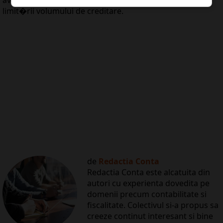
limit�rii volumului de creditare.
de
Redactia Conta
Redactia Conta este alcatuita din
autori cu experienta dovedita pe
domenii precum contabilitate si
fiscalitate. Colectivul si-a propus sa
creeze continut interesant si bine