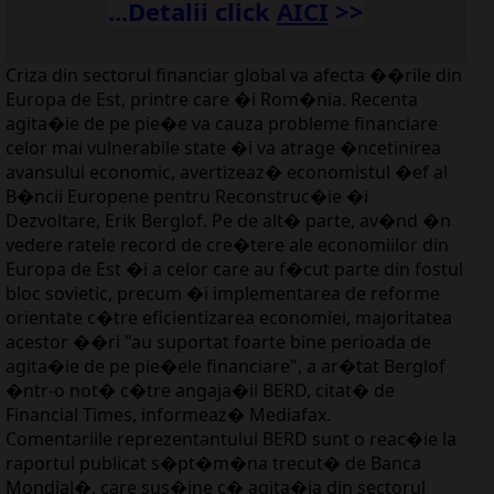
...Detalii click
A
ICI
>>
Criza din sectorul financiar global va afecta ��rile din
Europa de Est, printre care �i Rom�nia. Recenta
agita�ie de pe pie�e va cauza probleme financiare
celor mai vulnerabile state �i va atrage �ncetinirea
avansului economic, avertizeaz� economistul �ef al
B�ncii Europene pentru Reconstruc�ie �i
Dezvoltare, Erik Berglof. Pe de alt� parte, av�nd �n
vedere ratele record de cre�tere ale economiilor din
Europa de Est �i a celor care au f�cut parte din fostul
bloc sovietic, precum �i implementarea de reforme
orientate c�tre eficientizarea economiei, majoritatea
acestor ��ri "au suportat foarte bine perioada de
agita�ie de pe pie�ele financiare", a ar�tat Berglof
�ntr-o not� c�tre angaja�ii BERD, citat� de
Financial Times, informeaz� Mediafax.
Comentariile reprezentantului BERD sunt o reac�ie la
raportul publicat s�pt�m�na trecut� de Banca
Mondial�, care sus�ine c� agita�ia din sectorul