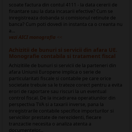
scoate factura din contul 4111 - la data cererii de
finantare sau la data incasarii efective? Cum se
inregistreaza dobanda si comisionul retinute de
banca? Cum poti dovedi in instanta ca o creanta nu
a...
vezi AICI monografia
<<
Achizitii de bunuri si servicii din afara UE.
Monografie contabila si tratament fiscal
Achizitiile de bunuri si servicii de la parteneri din
afara Uniunii Europene implica o serie de
particularitati fiscale si contabile pe care orice
societate trebuie sa le trateze corect pentru a evita
erori de raportare sau riscuri la un eventual
control fiscal. De la incadrarea operatiunilor din
perspectiva TVA si a taxarii inverse, pana la
inregistrarile contabile specifice importurilor si
serviciilor prestate de nerezidenti, fiecare
tranzactie necesita o analiza atenta a
documentelor...