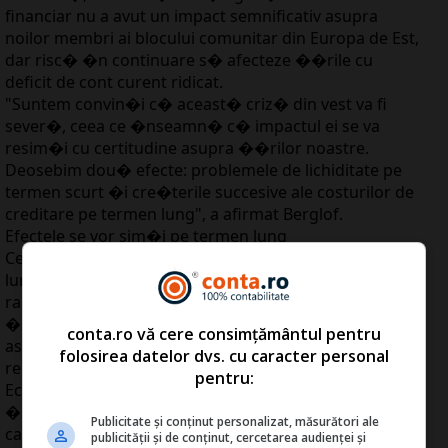
financiar nu a avut un impact semnificativ asupra
noilor membri ai blocului comunitar din Europa de Est,
dar risc� �n continuare s� afecteze ��rile cu
deficit de cont curent ridicat.
"Suntem convin�i c� aceast� criz� din vest va fi
sever�, ceea ce �nseamn� c� impactul ei se va
resim�i cu certitudine asupra ��rilor noastre.
Deosebim dou� efecte: problemele de lichiditate pe
termen scurt �i cre�terile succesive ale costurilor de
creditare pe termen lung", a afirmat Berglof.
Efectele se vor sim�i pe termen lung
Cele mai importante efecte se vor resim�i pe termen
lung, pe m�sur� ce avansul economic se va �ncetini,
raportat la nivelurile actuale, foarte ridicate, av�nd
�n vedere dificult��ile �i costurile mai mari
conta.ro vă cere consimțământul pentru
asociate ob�inerii de credite, a ad�ugat
folosirea datelor dvs. cu caracter personal
reprezentantul BERD.
pentru:
Economistul �ef al BERD a numit cinci ��ri care
�nregistreaz� deficite de cont curent foarte mari
Publicitate și conținut personalizat, măsurători ale
care au fost "supuse unor presiuni la un anumit
publicității și de conținut, cercetarea audienței și