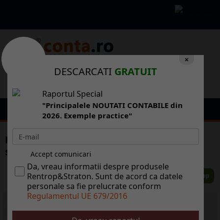
×
DESCARCATI
GRATUIT
Raportul Special
"Principalele NOUTATI CONTABILE din
2026. Exemple practice"
File de contabilitate: Contestarea
sanctiunilor fiscale
Accept comunicari
Da, vreau informatii despre produsele
Rentrop&Straton. Sunt de acord ca datele
personale sa fie prelucrate conform
Regulamentul UE 679/2016