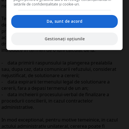
setările de confidențialitate și cookie-uri.
nelegal.
Termenele de exercitare a actiunii sunt reglementate
Da, sunt de acord
de art. 11 din Legea nr. 554/2004. Astfel regula generala
prevede ca cererile prin care se solicita anularea unui
act administrativ individual sau recunoasterea
Gestionați opțiunile
dreptului pretins si repararea pagubei cauzate se pot
introduce in termen de 6 luni calculat de la:
- data primirii raspunsului la plangerea prealabila
sau, dupa caz, data comunicarii refuzului, considerat
nejustificat, de solutionare a cererii;
- data expirarii termenului legal de solutionare a
cererii, fara a depasi termenul de un an;
- data incheierii procesului-verbal de finalizare a
procedurii concilierii, in cazul contractelor
administrative.
In mod exceptional, pentru motive temeinice, in cazul
actului administrativ unilateral, cererea poate fi