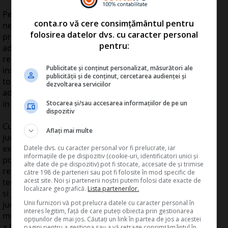
Pentru o mai mare operativitate in desfiintarea actului
conta.ro vă cere consimțământul pentru
nelegal este recomandata parcurgerea procedurii
folosirea datelor dvs. cu caracter personal
prealabile si sesizarea directa a instantei de contencios
pentru:
administrativ fara a parcurge procedura de contestare
reglementata de Codul de procedura fiscala. La nivelul
Publicitate și conținut personalizat, măsurători ale
instantei sansele unei solutii favorabile cresc si
publicității și de conținut, cercetarea audienței și
totodata se poate solicita suspendarea actului
dezvoltarea serviciilor
administrativ impiedicand astfel organul fiscal sa puna
in executare silita tilurile executorii.
Stocarea și/sau accesarea informațiilor de pe un
dispozitiv
Cu privire la contestatiile formulate la instantele
Aflați mai multe
judecatoresti subliniem ca atacarea actelor de
executare intocmite cu incalcarea dispozitiilor legale
Datele dvs. cu caracter personal vor fi prelucrate, iar
informațiile de pe dispozitiv (cookie-uri, identificatori unici și
potrivit art. 172 din Codul de procedura fiscala nu se va
alte date de pe dispozitiv) pot fi stocate, accesate de și trimise
realiza la instantele de contencios administrativ ci in
către 198 de parteneri sau pot fi folosite în mod specific de
acest site. Noi și partenerii noștri putem folosi date exacte de
temeiul Deciziei nr. 1945/2006 a inaltei Curti de Casatie
localizare geografică.
Lista partenerilor.
si Justitie contestatia la executare se va adresa
Unii furnizori vă pot prelucra datele cu caracter personal în
judecatoriei. Termenul de exercitare a contestatiei este
interes legitim, față de care puteți obiecta prin gestionarea
mult mai scurt fiind de doar 15 zile de la data la care s-
opțiunilor de mai jos. Căutați un link în partea de jos a acestei
a luat cunostinta de actul de executare considerat
pagini pentru a gestiona sau a vă retrage consimțământul în