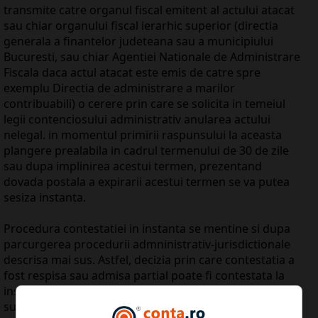
transmite catre organul fiscal emitent al actului atacat
sau chiar organului fiscal ierarhic superior (directia
generala a finantelor judeteana sau a municipiului
Bucuresti, sau chiar Agentiei Nationale de Administrare
Fiscala daca actul atacat este emis de catre spre
exemplu Directia de administrare a marilor
contribuabili) o cerere prin care se solicita in temeiul
legii contenciosului administrativ anularea actului
nelegal. in momentul primirii raspunsului la aceasta
plangere prealabila in cadrul termenului de 30 de zile
sau dupa implinirea acestui termen, prezentand
dovada postala a expirarii acestui termen se va putea
sesiza instanta.
Procedura contestatiei in instanta se mentine si dupa
parcurgerea procedurii admninistrativ-jurisdictionale
descrisa mai sus. Astfel, decizia prin care contestatia a
fost respisa sau admisa partial poate fi contestata la
instantele de contencios administrativ mentionate mai
sus.