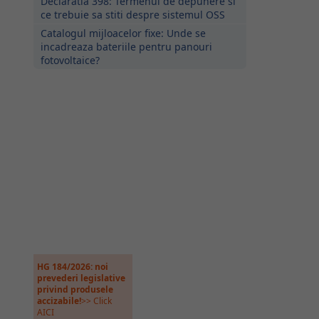
Declaratia 398: Termenul de depunere si
ce trebuie sa stiti despre sistemul OSS
Catalogul mijloacelor fixe: Unde se
incadreaza bateriile pentru panouri
fotovoltaice?
HG 184/2026: noi
prevederi legislative
privind produsele
accizabile!
>> Click
AICI