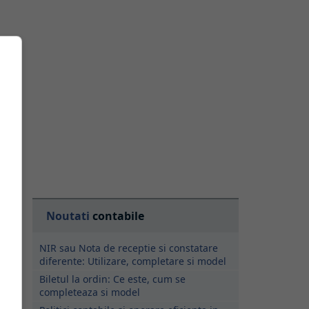
m
ne
u
Noutati
contabile
NIR sau Nota de receptie si constatare
diferente: Utilizare, completare si model
Biletul la ordin: Ce este, cum se
completeaza si model