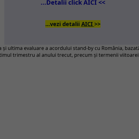
...Detalii click AICI <<
...vezi detalii
AICI
>>
ea şi ultima evaluare a acordului stand-by cu România, bazat
ltimul trimestru al anului trecut, precum şi termenii viitoarei