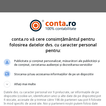
catuita din autori cu experienta dovedita pe domenii precu
tate. Colectivul si-a propus sa creeze continut interesant si bi
ri. Va oferim solutii utile pentru orice dilema legislativa c
conta.ro vă cere consimțământul pentru
ie
2011
folosirea datelor dvs. cu caracter personal
pentru:
Monografii contabile complete
Publicitate și conținut personalizat, măsurători ale publicității și
de conținut, cercetarea audienței și dezvoltarea serviciilor
 se inregistreaza cesiunea facturilor catre banca
Stocarea și/sau accesarea informațiilor de pe un dispozitiv
ata
ta de firme pentru a-si finanta rapid activitatea, cesionand facturile
Aflați mai multe
, in schimbul unei finantari imediate. De multe ori, in practica,
Datele dvs. cu caracter personal vor fi prelucrate, iar informațiile de pe
vente: cand se scoate factura din contul 4111 - la data cererii de
dispozitiv (cookie-uri, identificatori unici și alte date de pe dispozitiv) pot
e inregistreaza dobanda si comisionul retinute de banca? Cum poti
fi stocate, accesate de și trimise către 198 de parteneri sau pot fi folosite
în mod specific de acest site. Noi și partenerii noștri putem folosi date