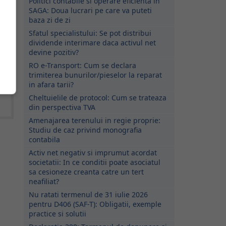
Politici contabile si operare eficienta in
SAGA: Doua lucrari pe care va puteti
baza zi de zi
Sfatul specialistului: Se pot distribui
dividende interimare daca activul net
devine pozitiv?
e
RO e-Transport: Cum se declara
trimiterea bunurilor/pieselor la reparat
in afara tarii?
Cheltuielile de protocol: Cum se trateaza
din perspectiva TVA
Amenajarea terenului in regie proprie:
Studiu de caz privind monografia
contabila
Activ net negativ si imprumut acordat
societatii: In ce conditii poate asociatul
sa cesioneze creanta catre un tert
neafiliat?
Nu ratati termenul de 31 iulie 2026
pentru D406 (SAF-T): Obligatii, exemple
practice si solutii