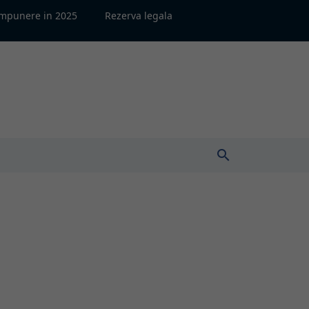
impunere in 2025
Rezerva legala
search