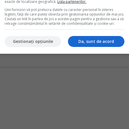
exacte de localizare geografică.
Lista partenerilor.
Unii furnizori vă pot prelucra datele cu caracter personal în interes
fara UE. Monografie contabila si tratament fiscal
legitim, față de care puteți obiecta prin gestionarea opțiunilor de mai jos.
Căutați un link în partea de jos a acestei pagini pentru a gestiona sau a vă
din afara Uniunii Europene implica o serie de particularitati fiscale
retrage consimțământul în setările de confidențialitate și cookie-uri.
e trateze corect pentru a evita erori de raportare sau riscuri la un
nilor din perspectiva TVA si a taxarii inverse, pana la inregistraril
estate de nerezidenti, fiecare tranzactie necesita o analiza atenta a
Gestionați opțiunile
Da, sunt de acord