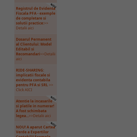
Registrul de Evidenta
Fiscala PFA - exemple
de completare si
solutii practice:
>>
Detalii aici
Dosarul Permanent
al Clientului: Model
Editabil si
Recomandari
>>Detalii
aici
RIDE-SHARING:
implicatii fiscale si
evidenta contabila
pentru PFA si SRL
>>
Click AICI
Atentie la incasarile
si platile in numerar!
A fost schimbata
legea...
>>Detalii aici
NOU! A aparut Cartea
Verde a Expertilor
Contabili! Exemple