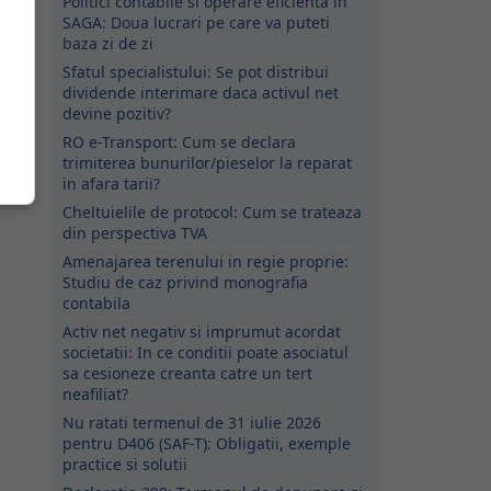
Politici contabile si operare eficienta in
SAGA: Doua lucrari pe care va puteti
baza zi de zi
Sfatul specialistului: Se pot distribui
dividende interimare daca activul net
devine pozitiv?
RO e-Transport: Cum se declara
trimiterea bunurilor/pieselor la reparat
in afara tarii?
Cheltuielile de protocol: Cum se trateaza
din perspectiva TVA
Amenajarea terenului in regie proprie:
Studiu de caz privind monografia
contabila
Activ net negativ si imprumut acordat
societatii: In ce conditii poate asociatul
sa cesioneze creanta catre un tert
neafiliat?
Nu ratati termenul de 31 iulie 2026
pentru D406 (SAF-T): Obligatii, exemple
practice si solutii