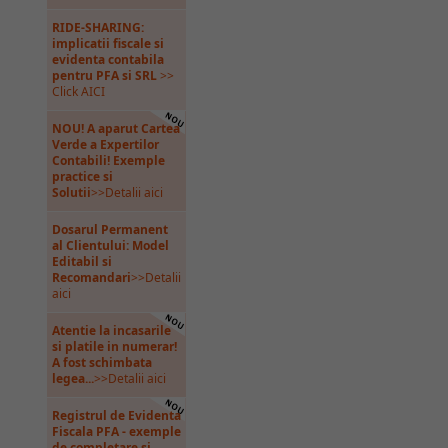
RIDE-SHARING:
implicatii fiscale si
evidenta contabila
pentru PFA si SRL
>>
Click AICI
NOU! A aparut Cartea
Verde a Expertilor
Contabili! Exemple
practice si
Solutii
>>Detalii aici
Dosarul Permanent
al Clientului: Model
Editabil si
Recomandari
>>Detalii
aici
Atentie la incasarile
si platile in numerar!
A fost schimbata
legea...
>>Detalii aici
Registrul de Evidenta
Fiscala PFA - exemple
de completare si