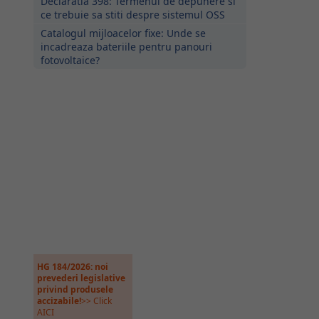
Declaratia 398: Termenul de depunere si
ce trebuie sa stiti despre sistemul OSS
Catalogul mijloacelor fixe: Unde se
incadreaza bateriile pentru panouri
fotovoltaice?
HG 184/2026: noi
prevederi legislative
privind produsele
accizabile!
>> Click
AICI