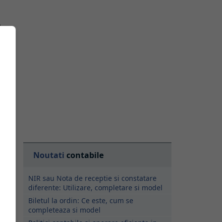
m
ne
u
Noutati
contabile
e
NIR sau Nota de receptie si constatare
diferente: Utilizare, completare si model
Biletul la ordin: Ce este, cum se
completeaza si model