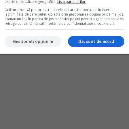
exacte de localizare geografică.
Lista partenerilor.
iden contabil atent, av&acirc;nd &icirc;n vedere specificul
Unii furnizori vă pot prelucra datele cu caracter personal în interes
l stocurilor i diversitatea operaiunilor economice desfurate zilnic.
legitim, față de care puteți obiecta prin gestionarea opțiunilor de mai jos.
 p&acirc;n la v&acirc;nzrile directe si online, toate aceste operaiuni
Căutați un link în partea de jos a acestei pagini pentru a gestiona sau a vă
a o gestionare eficient a afacerii i respectarea obligaiilor
retrage consimțământul în setările de confidențialitate și cookie-uri.
Gestionați opțiunile
Da, sunt de acord