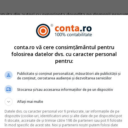
catuita din autori cu experienta dovedita pe domenii precu
tate. Colectivul si-a propus sa creeze continut interesant si bi
ri. Va oferim solutii utile pentru orice dilema legislativa c
arie
2011
conta.ro vă cere consimțământul pentru
folosirea datelor dvs. cu caracter personal
pentru:
Monografii contabile complete
Publicitate și conținut personalizat, măsurători ale publicității și
de conținut, cercetarea audienței și dezvoltarea serviciilor
fara UE. Monografie contabila si tratament fiscal
din afara Uniunii Europene implica o serie de particularitati fiscale
Stocarea și/sau accesarea informațiilor de pe un dispozitiv
e trateze corect pentru a evita erori de raportare sau riscuri la un
nilor din perspectiva TVA si a taxarii inverse, pana la inregistraril
Aflați mai multe
estate de nerezidenti, fiecare tranzactie necesita o analiza atenta a
Datele dvs. cu caracter personal vor fi prelucrate, iar informațiile de pe
dispozitiv (cookie-uri, identificatori unici și alte date de pe dispozitiv) pot
fi stocate, accesate de și trimise către 198 de parteneri sau pot fi folosite
în mod specific de acest site. Noi și partenerii noștri putem folosi date
 florarii: vanzari, stocuri si flori degradate