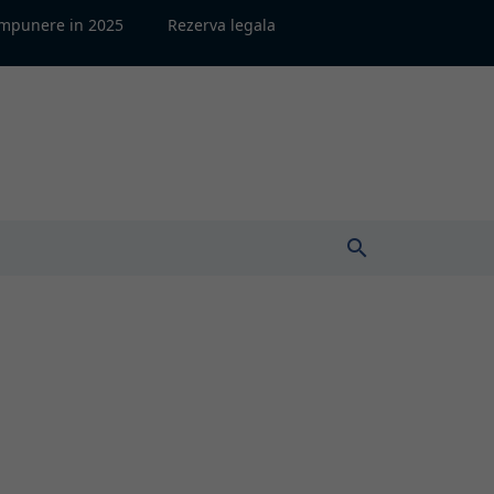
impunere in 2025
Rezerva legala
search