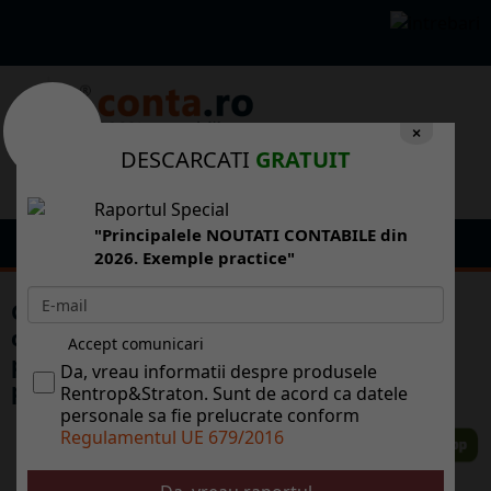
×
DESCARCATI
GRATUIT
Raportul Special
"Principalele NOUTATI CONTABILE din
2026. Exemple practice"
Guvernul va avea dreptul s resping
ofertele cu un pre "neobinuit de sczut"
Accept comunicari
pentru contracte de parteneriat public-
Da, vreau informatii despre produsele
privat
Rentrop&Straton. Sunt de acord ca datele
personale sa fie prelucrate conform
Regulamentul UE 679/2016