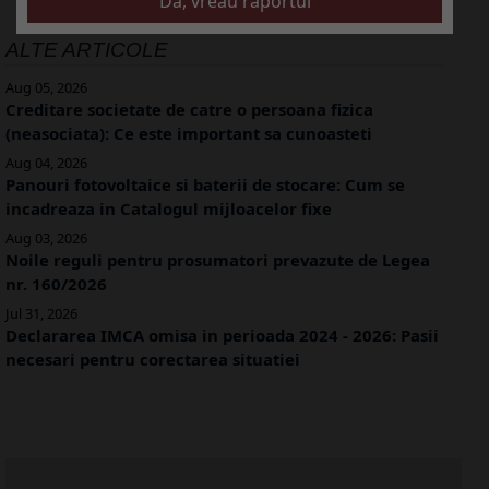
ALTE ARTICOLE
Aug 05, 2026
Creditare societate de catre o persoana fizica
(neasociata): Ce este important sa cunoasteti
Aug 04, 2026
Panouri fotovoltaice si baterii de stocare: Cum se
incadreaza in Catalogul mijloacelor fixe
Aug 03, 2026
Noile reguli pentru prosumatori prevazute de Legea
nr. 160/2026
Jul 31, 2026
Declararea IMCA omisa in perioada 2024 - 2026: Pasii
necesari pentru corectarea situatiei