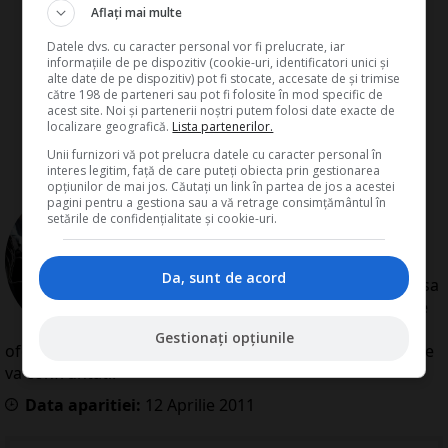
Aflați mai multe
Datele dvs. cu caracter personal vor fi prelucrate, iar
informațiile de pe dispozitiv (cookie-uri, identificatori unici și
alte date de pe dispozitiv) pot fi stocate, accesate de și trimise
către 198 de parteneri sau pot fi folosite în mod specific de
acest site. Noi și partenerii noștri putem folosi date exacte de
localizare geografică.
Lista partenerilor.
Unii furnizori vă pot prelucra datele cu caracter personal în
interes legitim, față de care puteți obiecta prin gestionarea
opțiunilor de mai jos. Căutați un link în partea de jos a acestei
de
Redactia Conta
pagini pentru a gestiona sau a vă retrage consimțământul în
Redactia Conta este alcatuita din
setările de confidențialitate și cookie-uri.
autori cu experienta dovedita pe
domenii precum contabilitate si
Da, sunt de acord
fiscalitate. Colectivul si-a propus sa
creeze continut interesant si bine
documentat pentru cititori. Va
Gestionați opțiunile
oferim solutii utile pentru orice dilema legislativa cu care
va confruntati.
Data aparitiei:
12
Aprilie
2011