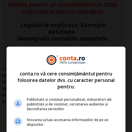
Ghidul practic al contabilitatii in 2026
- explicatii si solutii contabile -
Legislatie explicata. Exemple
detaliate.
Monografii contabile complete
Vezi AICI detalii >>
Guvernul va avea dreptul ca la licitaţia pentru
conta.ro vă cere consimțământul pentru
atribuirea unui contract de parteneriat public-privat să
folosirea datelor dvs. cu caracter personal
respingă o ofertă considerată ca având "un preţ
pentru:
neobişnuit de scăzut" şi în cazul căreia există indicii,
după analizarea unor date suplimentare, că nu va
Publicitate și conținut personalizat, măsurători ale
putea fi susţinută tehnic de investitor.
publicității și de conținut, cercetarea audienței și
dezvoltarea serviciilor
Stocarea și/sau accesarea informațiilor de pe un
dispozitiv