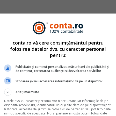
catuita din autori cu experienta dovedita pe domenii precu
tate. Colectivul si-a propus sa creeze continut interesant si bi
ri. Va oferim solutii utile pentru orice dilema legislativa c
conta.ro vă cere consimțământul pentru
mbrie
2010
folosirea datelor dvs. cu caracter personal
pentru:
Monografii contabile complete
Publicitate și conținut personalizat, măsurători ale publicității și
de conținut, cercetarea audienței și dezvoltarea serviciilor
fara UE. Monografie contabila si tratament fiscal
Stocarea și/sau accesarea informațiilor de pe un dispozitiv
din afara Uniunii Europene implica o serie de particularitati fiscale
e trateze corect pentru a evita erori de raportare sau riscuri la un
Aflați mai multe
nilor din perspectiva TVA si a taxarii inverse, pana la inregistraril
estate de nerezidenti, fiecare tranzactie necesita o analiza atenta a
Datele dvs. cu caracter personal vor fi prelucrate, iar informațiile de pe
dispozitiv (cookie-uri, identificatori unici și alte date de pe dispozitiv) pot
fi stocate, accesate de și trimise către 198 de parteneri sau pot fi folosite
în mod specific de acest site. Noi și partenerii noștri putem folosi date