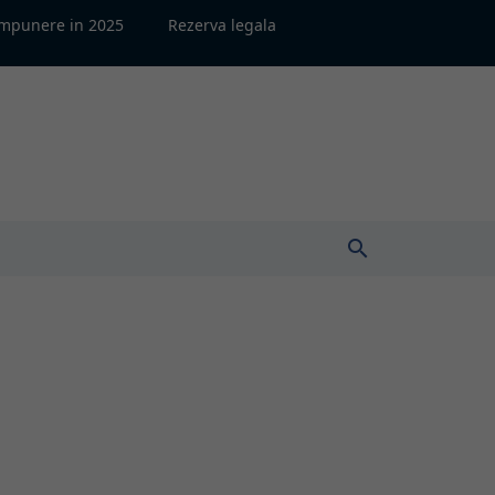
impunere in 2025
Rezerva legala
search