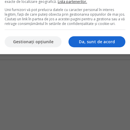
exacte de localizare geografică.
Lista partenerilor.
amanet - vanzarea bijuteriilor de aur
Unii furnizori vă pot prelucra datele cu caracter personal în interes
aza inregistrari contabile specifice, care difera in functie de
legitim, față de care puteți obiecta prin gestionarea opțiunilor de mai jos.
lui - rambursare, prelungire sau abandon al bunului - dar si in
Căutați un link în partea de jos a acestei pagini pentru a gestiona sau a vă
as in patrimoniul casei de amanet. Prezenta monografie acopera
retrage consimțământul în setările de confidențialitate și cookie-uri.
iilor si vanzarea ca deseuri.Monografie contabila operatiuni casa de
n...
Gestionați opțiunile
Da, sunt de acord