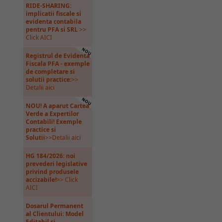
RIDE-SHARING:
implicatii fiscale si
evidenta contabila
pentru PFA si SRL
>>
Click AICI
Registrul de Evidenta
Fiscala PFA - exemple
de completare si
solutii practice:
>>
Detalii aici
NOU! A aparut Cartea
Verde a Expertilor
Contabili! Exemple
practice si
Solutii
>>Detalii aici
HG 184/2026: noi
prevederi legislative
privind produsele
accizabile!
>> Click
AICI
Dosarul Permanent
al Clientului: Model
Editabil si