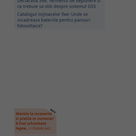
Declaratia 398: Termenul de depunere si
ce trebuie sa stiti despre sistemul OSS
Catalogul mijloacelor fixe: Unde se
incadreaza bateriile pentru panouri
fotovoltaice?
Atentie la incasarile
si platile in numerar!
A fost schimbata
legea...
>>Detalii aici