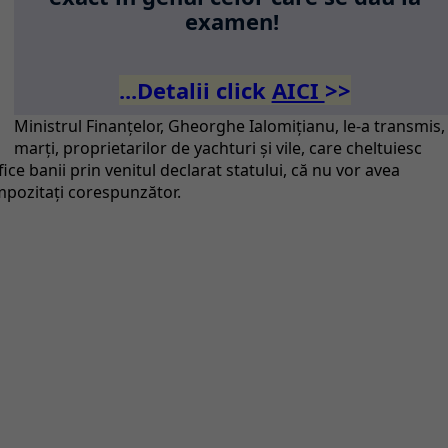
examen!
...Detalii click
AICI
>>
Ministrul Finanţelor, Gheorghe Ialomiţianu, le-a transmis,
marţi, proprietarilor de yachturi şi vile, care cheltuiesc
ce banii prin venitul declarat statului, că nu vor avea
impozitaţi corespunzător.