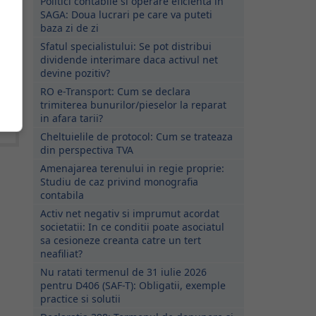
Politici contabile si operare eficienta in
SAGA: Doua lucrari pe care va puteti
baza zi de zi
Sfatul specialistului: Se pot distribui
dividende interimare daca activul net
devine pozitiv?
RO e-Transport: Cum se declara
trimiterea bunurilor/pieselor la reparat
in afara tarii?
Cheltuielile de protocol: Cum se trateaza
din perspectiva TVA
Amenajarea terenului in regie proprie:
Studiu de caz privind monografia
contabila
Activ net negativ si imprumut acordat
societatii: In ce conditii poate asociatul
sa cesioneze creanta catre un tert
neafiliat?
Nu ratati termenul de 31 iulie 2026
pentru D406 (SAF-T): Obligatii, exemple
practice si solutii