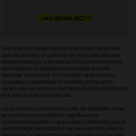
...vezi detalii
AICI
>>
Va prezentam astazi cazul unei societati comerciale
care are incheiat un contract de munca pe perioada
nedeterminata cu o persoana fizica cu mentiunea ca
acest salariat isi desfasoara activitatea la sediul
secundar al societatii. Prin contract se prevede ca
societatea ii deconteaza cheltuielile de transport,
cazare, diurna necesare desfasurarii activitatii, folosind
in acest caz masina personala.
Lunar, salariatul prezinta un ordin de deplasare avizat
de conducerea societatii pe ruta Bucuresti-
Constanta-Bucuresti cu anexa bon combustibil, diurna
conform legii. Vom stabili in ce masura cheltuielile cu
decontarea transportului pot fi considerate cheltuieli