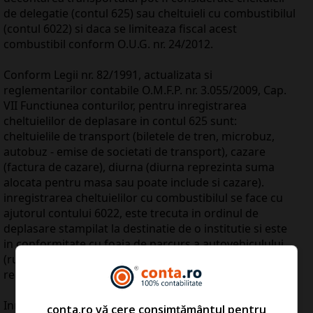
de delegatie (contul 625) sau cheltuieli cu combustibilul
(contul 6022) si daca se limiteaza fiscal acest
combustibil conform O.U.G. nr. 24/2012.
Conform Legii nr. 82/1991, actualizata si
reglementarilor contabile O.M.F.P. nr. 3.055/2009, Cap.
VII Functiunea conturilor, pentru inregistrarea
cheltuielilor de deplasare in contul 625 sunt:
cheltuielile de transport (biletele de tren, microbuz,
autobuz - emise de societati de transport), cazare
(factura de cazare), diurna (diurna reprezinta suma
alocata pentru masa sau poate include si cazare).
inregistrarea cheltuielilor cu combustibilul se face cu
ajutorul contului 6022, este trecuta in ordinul de
deplasare stampilat la destinatie de o institutie si este
in conformitate cu foaia de parcurs a autovehiculului
(ruta deplasarii, numar de km distanta, diferenta km
realizati).
Inregistrari contabile
conta.ro vă cere consimțământul pentru