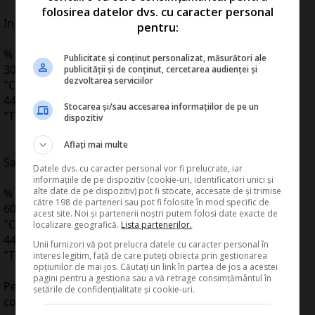
folosirea datelor dvs. cu caracter personal
In cazul in care exista factura:
pentru:
% = 542
Publicitate și conținut personalizat, măsurători ale
3022 "Avansuri de trezorerie"
publicității și de conținut, cercetarea audienței și
dezvoltarea serviciilor
"Combustibili"
4426
Stocarea și/sau accesarea informațiilor de pe un
"TVA deductibila"
dispozitiv
Aflați mai multe
Sau in cazul unui bon fiscal:
Datele dvs. cu caracter personal vor fi prelucrate, iar
informațiile de pe dispozitiv (cookie-uri, identificatori unici și
alte date de pe dispozitiv) pot fi stocate, accesate de și trimise
% = 542
către 198 de parteneri sau pot fi folosite în mod specific de
6022 "Avansuri de trezorerie"
acest site. Noi și partenerii noștri putem folosi date exacte de
"Cheltuieli privind combustibilul"
localizare geografică.
Lista partenerilor.
4426
Unii furnizori vă pot prelucra datele cu caracter personal în
"TVA deductibila"
interes legitim, față de care puteți obiecta prin gestionarea
opțiunilor de mai jos. Căutați un link în partea de jos a acestei
pagini pentru a gestiona sau a vă retrage consimțământul în
Pentru cheltuieli deductibile cu transportul angajatilor,
setările de confidențialitate și cookie-uri.
conform Codului fiscal actualizat cu O.U.G.