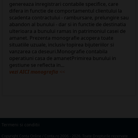
genereaza inregistrari contabile specifice, care
difera in functie de comportamentul clientului la
scadenta contractului - rambursare, prelungire sau
abandon al bunului - dar si in functie de destinatia
ulterioara a bunului ramas in patrimoniul casei de
amanet. Prezenta monografie acopera toate
situatiile uzuale, inclusiv topirea bijuteriilor si
vanzarea ca deseuri.Monografie contabila
operatiuni casa de amanetPrimirea bunului in
gestiune se reflecta in...
vezi AICI monografia
<<
Termeni si conditii
Copyright Conta Online / Conta.ro 2006 - 2026. Toate Drepturile rezervate