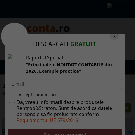
×
DESCARCATI
GRATUIT
Raportul Special
"Principalele NOUTATI CONTABILE din
2026. Exemple practice"
Inregistrari contabile pentru decontarea
cheltuielilor de transport, diurna, cazare
Accept comunicari
Da, vreau informatii despre produsele
Rentrop&Straton. Sunt de acord ca datele
personale sa fie prelucrate conform
Regulamentul UE 679/2016