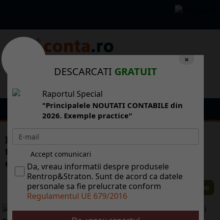
×
DESCARCATI
GRATUIT
Raportul Special
"Principalele NOUTATI CONTABILE din
2026. Exemple practice"
INS: Drumurile publice totalizau anul
trecut 82.386 kilometri, din care 30,6%
Accept comunicari
erau modernizai
Da, vreau informatii despre produsele
Rentrop&Straton. Sunt de acord ca datele
personale sa fie prelucrate conform
Regulamentul UE 679/2016