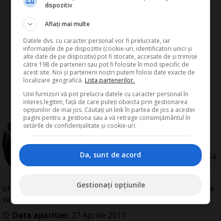
dispozitiv
Aflați mai multe
Datele dvs. cu caracter personal vor fi prelucrate, iar
informațiile de pe dispozitiv (cookie-uri, identificatori unici și
alte date de pe dispozitiv) pot fi stocate, accesate de și trimise
către 198 de parteneri sau pot fi folosite în mod specific de
acest site. Noi și partenerii noștri putem folosi date exacte de
localizare geografică.
Lista partenerilor.
Unii furnizori vă pot prelucra datele cu caracter personal în
interes legitim, față de care puteți obiecta prin gestionarea
opțiunilor de mai jos. Căutați un link în partea de jos a acestei
de
Redactia Conta
pagini pentru a gestiona sau a vă retrage consimțământul în
Redactia Conta este alcatuita din
setările de confidențialitate și cookie-uri.
autori cu experienta dovedita pe
domenii precum contabilitate si
Da, sunt de acord
fiscalitate. Colectivul si-a propus sa
creeze continut interesant si bine
documentat pentru cititori. Va
Gestionați opțiunile
oferim solutii utile pentru orice dilema legislativa cu care
va confruntati.
Data aparitiei:
27
Aprilie
2011