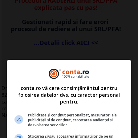
Procedura RADIERII unui SRL/PFA
explicata pas cu pas!
Gestionati rapid si fara erori
procesul de radiere al unui SRL/PFA!
...Detalii click AICI <<
...vezi detalii
AICI
>>
conta.ro vă cere consimțământul pentru
Drumurile publice totalizau, la sfârşitul anului trecut,
folosirea datelor dvs. cu caracter personal
82.386 kilometri, în creştere uşoară faţă de 2009, din
pentru:
care 30,6% erau modernizaţi şi 332 de kilometri
reprezentau autostrăzi, potrivit datelor Institutului
Naţional de Statistică (INS).
Publicitate și conținut personalizat, măsurători ale
publicității și de conținut, cercetarea audienței și
dezvoltarea serviciilor
Stocarea și/sau accesarea informațiilor de pe un