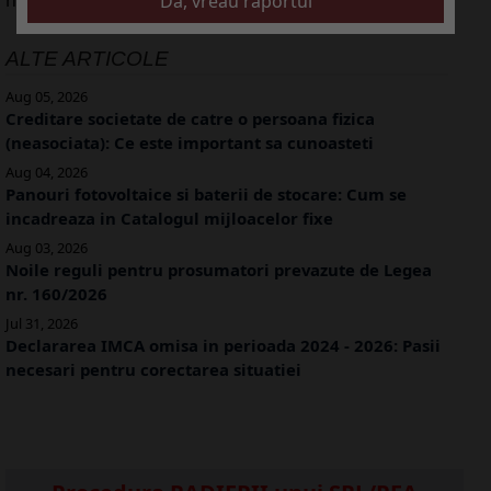
ALTE ARTICOLE
Aug 05, 2026
Creditare societate de catre o persoana fizica
(neasociata): Ce este important sa cunoasteti
Aug 04, 2026
Panouri fotovoltaice si baterii de stocare: Cum se
incadreaza in Catalogul mijloacelor fixe
Aug 03, 2026
Noile reguli pentru prosumatori prevazute de Legea
nr. 160/2026
Jul 31, 2026
Declararea IMCA omisa in perioada 2024 - 2026: Pasii
necesari pentru corectarea situatiei