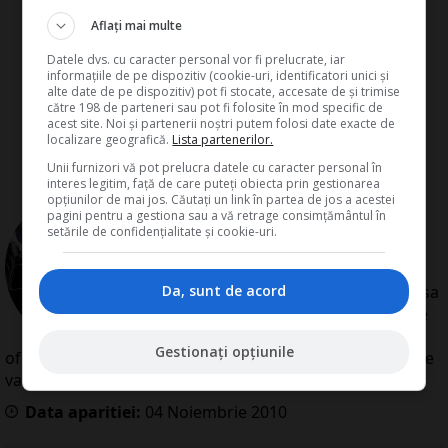
Aflați mai multe
Datele dvs. cu caracter personal vor fi prelucrate, iar
informațiile de pe dispozitiv (cookie-uri, identificatori unici și
alte date de pe dispozitiv) pot fi stocate, accesate de și trimise
către 198 de parteneri sau pot fi folosite în mod specific de
acest site. Noi și partenerii noștri putem folosi date exacte de
localizare geografică.
Lista partenerilor.
Unii furnizori vă pot prelucra datele cu caracter personal în
interes legitim, față de care puteți obiecta prin gestionarea
opțiunilor de mai jos. Căutați un link în partea de jos a acestei
de
Redactia Conta
pagini pentru a gestiona sau a vă retrage consimțământul în
Redactia Conta este alcatuita din
setările de confidențialitate și cookie-uri.
autori cu experienta dovedita pe
domenii precum contabilitate si
Da, sunt de acord
fiscalitate. Colectivul si-a propus sa
creeze continut interesant si bine
documentat pentru cititori. Va
Gestionați opțiunile
oferim solutii utile pentru orice dilema legislativa cu care
va confruntati.
Data aparitiei:
04
Noiembrie
2010