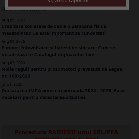
ALTE ARTICOLE
Aug 05, 2026
Creditare societate de catre o persoana fizica
(neasociata): Ce este important sa cunoasteti
Aug 04, 2026
Panouri fotovoltaice si baterii de stocare: Cum se
incadreaza in Catalogul mijloacelor fixe
Aug 03, 2026
Noile reguli pentru prosumatori prevazute de Legea
nr. 160/2026
Jul 31, 2026
Declararea IMCA omisa in perioada 2024 - 2026: Pasii
necesari pentru corectarea situatiei
Procedura RADIERII unui SRL/PFA