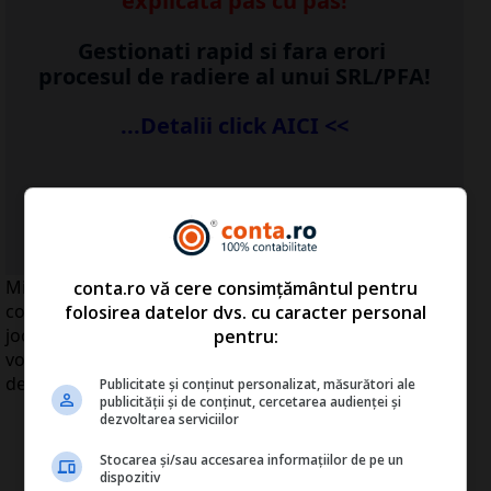
explicata pas cu pas!
Gestionati rapid si fara erori
procesul de radiere al unui SRL/PFA!
...Detalii click AICI <<
...vezi detalii
AICI
>>
Microsoft a lansat joi sistemul Kinect, care se
conta.ro vă cere consimțământul pentru
conectează la consola Xbox pentru a facilita controlul
folosirea datelor dvs. cu caracter personal
jocurilor video exclusiv prin gesturi, mişcări şi comenzi
pentru:
vocale, compania anticipând vânzări de 750 milioane
de dolari în trimestrul al patrulea.
Publicitate și conținut personalizat, măsurători ale
publicității și de conținut, cercetarea audienței și
dezvoltarea serviciilor
Stocarea și/sau accesarea informațiilor de pe un
dispozitiv