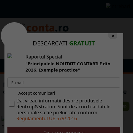
×
DESCARCATI
GRATUIT
Raportul Special
"Principalele NOUTATI CONTABILE din
2026. Exemple practice"
Microsoft a lansat Kinect, care permite
controlul jocurilor Xbox prin gesturi i voce
Accept comunicari
Da, vreau informatii despre produsele
Rentrop&Straton. Sunt de acord ca datele
personale sa fie prelucrate conform
Regulamentul UE 679/2016