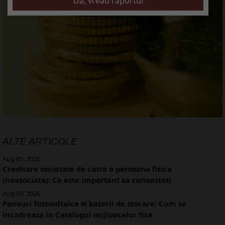
ALTE ARTICOLE
Aug 05, 2026
Creditare societate de catre o persoana fizica
(neasociata): Ce este important sa cunoasteti
Aug 04, 2026
Panouri fotovoltaice si baterii de stocare: Cum se
incadreaza in Catalogul mijloacelor fixe