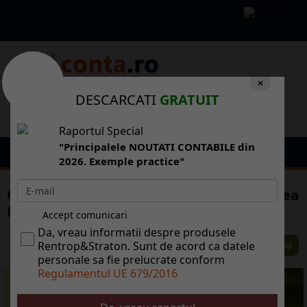
×
DESCARCATI
GRATUIT
Raportul Special
"Principalele NOUTATI CONTABILE din
2026. Exemple practice"
Obligatia declararii veniturilor din cedarea
folosintei bunurilor mobile sau imobile
Accept comunicari
Da, vreau informatii despre produsele
Rentrop&Straton. Sunt de acord ca datele
personale sa fie prelucrate conform
Regulamentul UE 679/2016