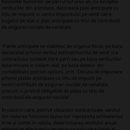
folosintei bunurilor pe parcursul unui an, cu exceptia
veniturilor din arendare, datoreaza plati anticipate cu
titlu de impozit in contul impozitului pe venit catre
bugetul de stat si plati anticipate cu titlu de contributii
de asigurari sociale de sanatate.
Platile anticipate se stabilesc de organul fiscal, pe baza
declaratiei privind venitul estimat/norma de venit si a
contractului incheiat intre parti sau pe baza veniturilor
determinate in sistem real, pe baza datelor din
contabilitate potrivit optiuni, prin "Decizia de impunere
privind platile anticipate cu titlu de impozit pe
venit/contributii de asigurari sociale de sanatate,
precum si privind obligatiile de plata cu titlu de
contributii de asigurari sociale".
In cazul in care, potrivit clauzelor contractuale, venitul
din cedarea folosintei bunurilor reprezinta echivalentul
in lei al sumei in valuta, determinarea venitului anual
estimat se efectueaza pe baza cursului de schimb al