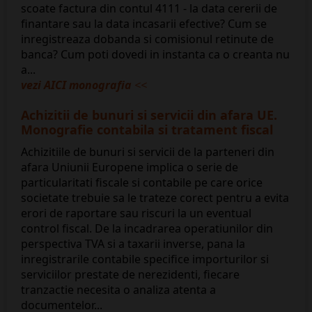
scoate factura din contul 4111 - la data cererii de
finantare sau la data incasarii efective? Cum se
inregistreaza dobanda si comisionul retinute de
banca? Cum poti dovedi in instanta ca o creanta nu
a...
vezi AICI monografia
<<
Achizitii de bunuri si servicii din afara UE.
Monografie contabila si tratament fiscal
Achizitiile de bunuri si servicii de la parteneri din
afara Uniunii Europene implica o serie de
particularitati fiscale si contabile pe care orice
societate trebuie sa le trateze corect pentru a evita
erori de raportare sau riscuri la un eventual
control fiscal. De la incadrarea operatiunilor din
perspectiva TVA si a taxarii inverse, pana la
inregistrarile contabile specifice importurilor si
serviciilor prestate de nerezidenti, fiecare
tranzactie necesita o analiza atenta a
documentelor...