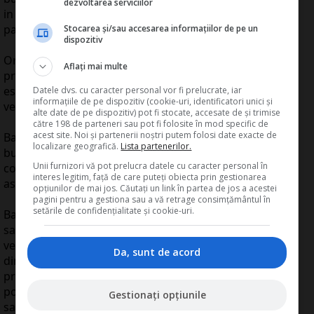
dezvoltarea serviciilor
in sistem real pe baza datelor din contabilitatea in
partida simpla.
Stocarea și/sau accesarea informațiilor de pe un
dispozitiv
Organul fiscal competent stabileste plati anticipate
Aflați mai multe
prin aplicarea cotei de 16% asupra venitului net anual
estimat din declaratia privind venitul estimat/norma de
Datele dvs. cu caracter personal vor fi prelucrate, iar
informațiile de pe dispozitiv (cookie-uri, identificatori unici și
venit.
alte date de pe dispozitiv) pot fi stocate, accesate de și trimise
către 198 de parteneri sau pot fi folosite în mod specific de
acest site. Noi și partenerii noștri putem folosi date exacte de
Baza de calcul a impozitului din cedarea folosintei
localizare geografică.
Lista partenerilor.
bunurilor o reprezinta diferenta dintre venitul brut,
Unii furnizori vă pot prelucra datele cu caracter personal în
cota de cheltuieli forfetare de 40% si contributia de
interes legitim, față de care puteți obiecta prin gestionarea
asigurari de sanatate.
opțiunilor de mai jos. Căutați un link în partea de jos a acestei
pagini pentru a gestiona sau a vă retrage consimțământul în
setările de confidențialitate și cookie-uri.
Baza lunara de calcul a contributiei de asigurari de
sanatate pentru persoanele fizice care realizeaza
venituri din cedarea folosintei bunurilor este diferenta
Da, sunt de acord
dintre venitul brut si cheltuiala deductibila determinata
prin aplicarea cotei de 40% asupra venitului brut, nu
poate fi mai mare decat valoarea a de 5 ori castigul
Gestionați opțiunile
salarial mediu brut, in vigoare in anul pentru care se