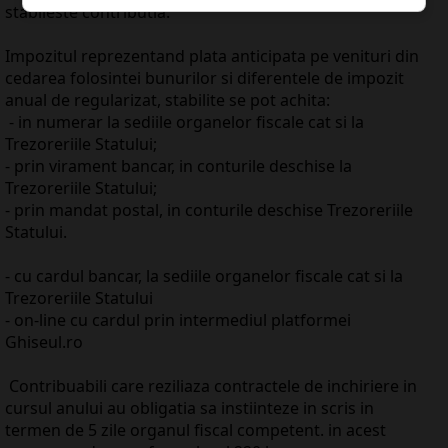
stabileste contributia.
Impozitul reprezentand plata anticipata pe venituri din
cedarea folosintei bunurilor si diferentele de impozit
anual de regularizat, stabilite se pot achita:
- in numerar la sediile organelor fiscale cat si la
Trezoreriile Statului;
- prin virament bancar, in conturile deschise la
Trezoreriile Statului;
- prin mandat postal, in conturile deschise Trezoreriile
Statului.
- cu cardul bancar, la sediile organelor fiscale cat si la
Trezoreriile Statului
- on-line cu cardul prin intermediul platformei
Ghiseul.ro
Contribuabili care reziliaza contractele de inchiriere in
cursul anului au obligatia sa instiinteze in scris in
termen de 5 zile organul fiscal competent. in acest