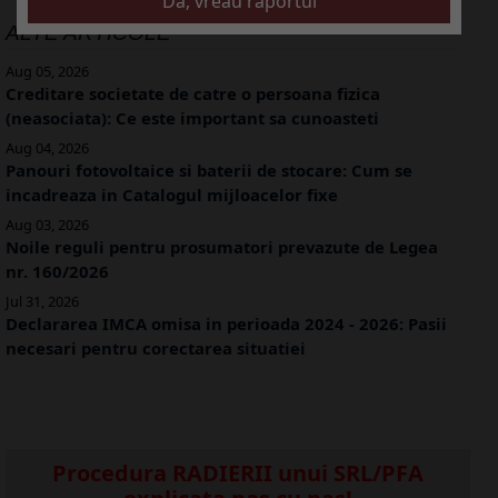
ALTE ARTICOLE
Aug 05, 2026
Creditare societate de catre o persoana fizica
(neasociata): Ce este important sa cunoasteti
Aug 04, 2026
Panouri fotovoltaice si baterii de stocare: Cum se
incadreaza in Catalogul mijloacelor fixe
Aug 03, 2026
Noile reguli pentru prosumatori prevazute de Legea
nr. 160/2026
Jul 31, 2026
Declararea IMCA omisa in perioada 2024 - 2026: Pasii
necesari pentru corectarea situatiei
Procedura RADIERII unui SRL/PFA