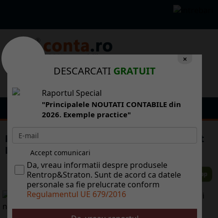
×
DESCARCATI
GRATUIT
Raportul Special
"Principalele NOUTATI CONTABILE din
2026. Exemple practice"
Primul telefon full 3D din lume. Cum arat
LG Optimus 3D
Accept comunicari
Da, vreau informatii despre produsele
Rentrop&Straton. Sunt de acord ca datele
personale sa fie prelucrate conform
Regulamentul UE 679/2016