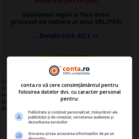
explicata pas cu pas!
Gestionati rapid si fara erori
procesul de radiere al unui SRL/PFA!
...Detalii click AICI <<
...vezi detalii
AICI
>>
Smartphone-urile intră în era tridimensională.
conta.ro vă cere consimțământul pentru
Compania coreeană LG a confirmat că va lansa, pe 14
folosirea datelor dvs. cu caracter personal
februarie, la Mobile World Congress, care va avea loc la
pentru:
Barcelona, Optimus 3D, primul telefon tridimensional
din lume.
Publicitate și conținut personalizat, măsurători ale
publicității și de conținut, cercetarea audienței și
dezvoltarea serviciilor
Stocarea și/sau accesarea informațiilor de pe un
dispozitiv