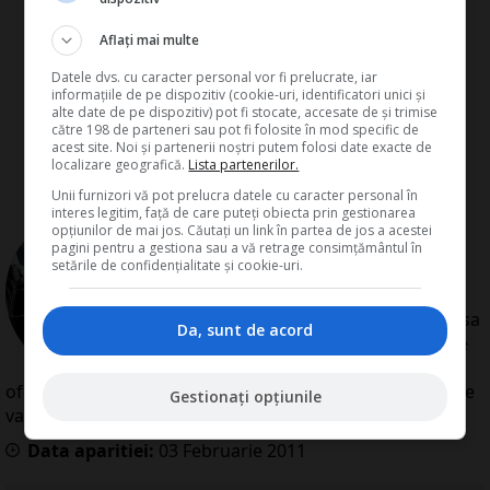
Aflați mai multe
Datele dvs. cu caracter personal vor fi prelucrate, iar
informațiile de pe dispozitiv (cookie-uri, identificatori unici și
alte date de pe dispozitiv) pot fi stocate, accesate de și trimise
către 198 de parteneri sau pot fi folosite în mod specific de
acest site. Noi și partenerii noștri putem folosi date exacte de
localizare geografică.
Lista partenerilor.
Unii furnizori vă pot prelucra datele cu caracter personal în
interes legitim, față de care puteți obiecta prin gestionarea
de
Redactia Conta
opțiunilor de mai jos. Căutați un link în partea de jos a acestei
Redactia Conta este alcatuita din
pagini pentru a gestiona sau a vă retrage consimțământul în
setările de confidențialitate și cookie-uri.
autori cu experienta dovedita pe
domenii precum contabilitate si
fiscalitate. Colectivul si-a propus sa
Da, sunt de acord
creeze continut interesant si bine
documentat pentru cititori. Va
oferim solutii utile pentru orice dilema legislativa cu care
Gestionați opțiunile
va confruntati.
Data aparitiei:
03
Februarie
2011