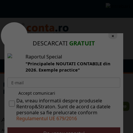
×
DESCARCATI
GRATUIT
Raportul Special
"Principalele NOUTATI CONTABILE din
2026. Exemple practice"
Retailerii i productorii rediscut Ghidul de
Bune Practici
Accept comunicari
Da, vreau informatii despre produsele
Rentrop&Straton. Sunt de acord ca datele
personale sa fie prelucrate conform
Regulamentul UE 679/2016
ALTE ARTICOLE
Aug 05, 2026