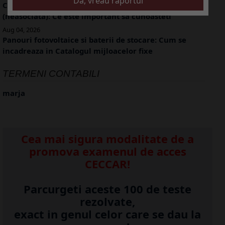
Creditare societate de catre o persoana fizica
(neasociata): Ce este important sa cunoasteti
Aug 04, 2026
Panouri fotovoltaice si baterii de stocare: Cum se
incadreaza in Catalogul mijloacelor fixe
TERMENI CONTABILI
marja
Cea mai sigura modalitate de a
promova examenul de acces
CECCAR!
Parcurgeti aceste 100 de teste
rezolvate,
exact in genul celor care se dau la