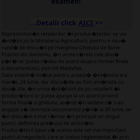
examen!
...Detalii click
AICI
>>
Reprezentan�ii retailerilor �i produc�torilor se vor
�nt�lni joi la Ministerul Agriculturii, pentru o nou�
rund� de discu�ii pe marginea Ghidului de Bune
Practici din domeniu, �n urma c�reia cele dou�
p�r�i ar putea c�dea de acord asupra formei finale
a documentului, potrivit Mediafax.
Data stabilit� ini�ial pentru aceast� �nt�lnire era
mar�i, 24 iunie, dar discu�iile au fost am�nate cu
dou� zile. �n urma �nt�lnirii de joi, retailerii �i
produc�torii ar putea ajunge la un acord privind
forma final� a ghidului, av�nd �n vedere c� s-au
angajat s� semneze documentul p�n� la 30 iunie, iar
�n discu�ie a mai r�mas �n principal un singur
punct, definirea pre�ului de achizi�ie.
Produc�torii spun c� acesta este cel mai important
punct al negocierii, care ar trebui reglementat �i prin