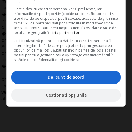
magazinelor va fi acela�i, dar diferen�a o vor face
taxele �i adaosurile comerciale practicate de fiecare
Datele dvs. cu caracter personal vor fi prelucrate, iar
�n parte.
informațiile de pe dispozitiv (cookie-uri, identificatori unici și
alte date de pe dispozitiv) pot fi stocate, accesate de și trimise
Produc�torii �i retailerii s-au mai �nt�lnit s�
către 198 de parteneri sau pot fi folosite în mod specific de
discute pe tema Ghidului de Bune Practici �i s-au
acest site. Noi și partenerii noștri putem folosi date exacte de
localizare geografică.
Lista partenerilor.
�n�eles �n ceea ce prive�te majoritatea
prevederilor.
Unii furnizori vă pot prelucra datele cu caracter personal în
interes legitim, față de care puteți obiecta prin gestionarea
Astfel, �n urma dezbaterilor a fost stabilit c� taxele,
opțiunilor de mai jos. Căutați un link în partea de jos a acestei
precum cea de deschidere de magazin, nu vor mai fi
pagini pentru a gestiona sau a vă retrage consimțământul în
obligatorii, iar magazinele vor pl�ti penalit��i dac�
setările de confidențialitate și cookie-uri.
�nt�rzie pl��ile c�tre furnizori, la fel cum furnizorii
pl�tesc penalit��i dac� �nt�rzie livrarea
Da, sunt de acord
produselor.
Discu�iile pe marginea unui ghid �n domeniu au
venit ca urmare a afirma�iilor produc�torilor privind
Gestionați opțiunile
abuzurile retailerilor.