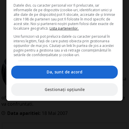
Datele dvs. cu caracter personal vor fi prelucrate, iar
informațiile de pe dispozitiv (cookie-uri, identificatori unici și
alte date de pe dispozitiv) pot fi stocate, accesate de și trimise
către 198 de parteneri sau pot fi folosite în mod specific de
acest site. Noi și partenerii noștri putem folosi date exacte de
localizare geografică.
Lista partenerilor.
Unii furnizori vă pot prelucra datele cu caracter personal în
interes legitim, față de care puteți obiecta prin gestionarea
opțiunilor de mai jos. Căutați un link în partea de jos a acestei
pagini pentru a gestiona sau a vă retrage consimțământul în
de
Redactia Conta
setările de confidențialitate și cookie-uri.
Redactia Conta este alcatuita din
autori cu experienta dovedita pe
domenii precum contabilitate si
Da, sunt de acord
fiscalitate. Colectivul si-a propus sa
creeze continut interesant si bine
Gestionați opțiunile
documentat pentru cititori. Va
oferim solutii utile pentru orice dilema legislativa cu care
va confruntati.
Data aparitiei:
18
Mai
2007