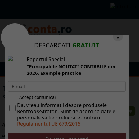
×
DESCARCATI
GRATUIT
Raportul Special
"Principalele NOUTATI CONTABILE din
2026. Exemple practice"
Trezoreria a redeschis o emisiune de
obligatiuni
Accept comunicari
Da, vreau informatii despre produsele
Rentrop&Straton. Sunt de acord ca datele
personale sa fie prelucrate conform
Regulamentul UE 679/2016
ALTE ARTICOLE
Aug 05, 2026