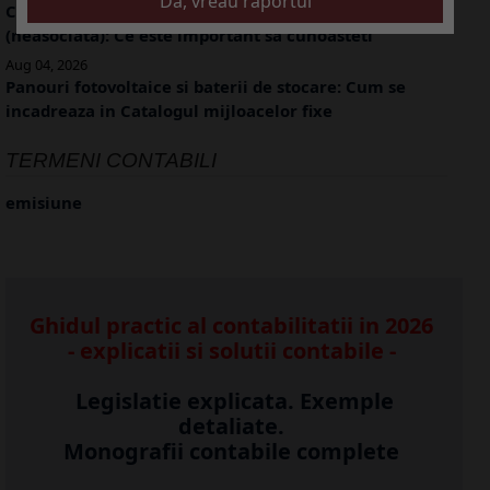
Creditare societate de catre o persoana fizica
(neasociata): Ce este important sa cunoasteti
Aug 04, 2026
Panouri fotovoltaice si baterii de stocare: Cum se
incadreaza in Catalogul mijloacelor fixe
TERMENI CONTABILI
emisiune
Ghidul practic al contabilitatii in 2026
- explicatii si solutii contabile -
Legislatie explicata. Exemple
detaliate.
Monografii contabile complete