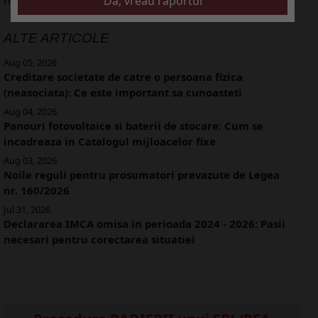
ALTE ARTICOLE
Aug 05, 2026
Creditare societate de catre o persoana fizica
(neasociata): Ce este important sa cunoasteti
Aug 04, 2026
Panouri fotovoltaice si baterii de stocare: Cum se
incadreaza in Catalogul mijloacelor fixe
Aug 03, 2026
Noile reguli pentru prosumatori prevazute de Legea
nr. 160/2026
Jul 31, 2026
Declararea IMCA omisa in perioada 2024 - 2026: Pasii
necesari pentru corectarea situatiei