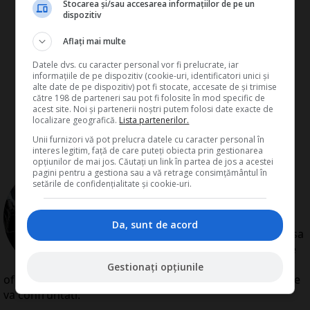
Stocarea și/sau accesarea informațiilor de pe un
dispozitiv
Aflați mai multe
Datele dvs. cu caracter personal vor fi prelucrate, iar
informațiile de pe dispozitiv (cookie-uri, identificatori unici și
alte date de pe dispozitiv) pot fi stocate, accesate de și trimise
către 198 de parteneri sau pot fi folosite în mod specific de
acest site. Noi și partenerii noștri putem folosi date exacte de
localizare geografică.
Lista partenerilor.
Unii furnizori vă pot prelucra datele cu caracter personal în
interes legitim, față de care puteți obiecta prin gestionarea
opțiunilor de mai jos. Căutați un link în partea de jos a acestei
de
Redactia Conta
pagini pentru a gestiona sau a vă retrage consimțământul în
setările de confidențialitate și cookie-uri.
Redactia Conta este alcatuita din
autori cu experienta dovedita pe
domenii precum contabilitate si
Da, sunt de acord
fiscalitate. Colectivul si-a propus sa
creeze continut interesant si bine
documentat pentru cititori. Va
Gestionați opțiunile
oferim solutii utile pentru orice dilema legislativa cu care
va confruntati.