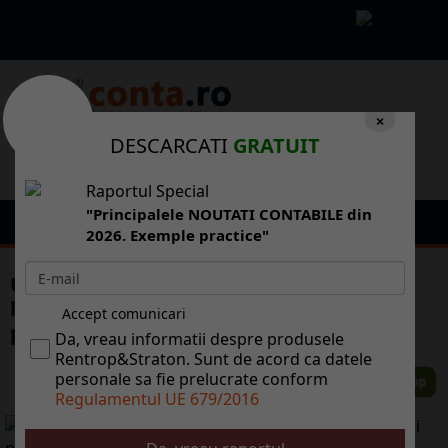
×
DESCARCATI
GRATUIT
Raportul Special
"Principalele NOUTATI CONTABILE din
2026. Exemple practice"
Udrea: Atta timp ct chiriile pentru
locuinele ANL sunt mici nu va fi cerere
Accept comunicari
pentru cumprarea lor
Da, vreau informatii despre produsele
Rentrop&Straton. Sunt de acord ca datele
personale sa fie prelucrate conform
Regulamentul UE 679/2016