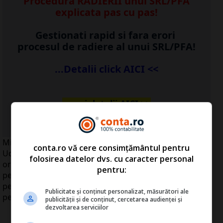
Procedura RADIERII unui SRL/PFA
explicata pas cu pas!
Gestionati rapid si fara erori
procesul de radiere al unui SRL/PFA!
...Detalii click AICI <<
...vezi detalii
AICI
>>
Ministrul Dezvoltării Regionale şi Turismului, Elena
conta.ro vă cere consimțământul pentru
Udrea, a declarat, joi, la Romania Construct Forum,
folosirea datelor dvs. cu caracter personal
organizat de MEDIAFAX, că atâta timp cât chiriile
pentru:
pentru locuinţele construite de Agenţia Naţională
pentru Locuinţe (ANL) vor fi reduse nu va exista interes
Publicitate și conținut personalizat, măsurători ale
pentru cumpărarea acestora.
publicității și de conținut, cercetarea audienței și
dezvoltarea serviciilor