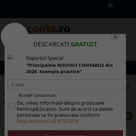
×
DESCARCATI
GRATUIT
Raportul Special
"Principalele NOUTATI CONTABILE din
2026. Exemple practice"
25 octombrie este termenul limita pentru
declararea si plata impozitului specific
Accept comunicari
aferent semestrului I 2020
Da, vreau informatii despre produsele
Rentrop&Straton. Sunt de acord ca datele
personale sa fie prelucrate conform
Regulamentul UE 679/2016
ALTE ARTICOLE