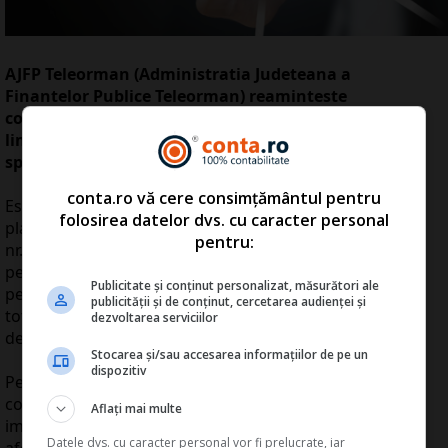
AJFP Teleorman (Administratia Judeteana a
Finantelor Publice Teleorman) reaminteste
contribuabililor ca 25 octombrie este termenul
limita pentru declararea si plata impozitului
specific aferent semestrului I 2020.
conta.ro vă cere consimțământul pentru
Este important de retinut ca contribuabilii obligati la
folosirea datelor dvs. cu caracter personal
plata impozitului specific unor activitati, potrivit Legii
pentru:
nr. 170/2016 privind impozitul specific unor activitati,
pentru anul 2020, NU datoreaza impozit specific
Publicitate și conținut personalizat, măsurători ale
pentru perioada in care acestia intrerup activitatea
publicității și de conținut, cercetarea audienței și
total sau partial pe perioada starii de urgenta
dezvoltarea serviciilor
decretate.
Stocarea și/sau accesarea informațiilor de pe un
dispozitiv
Pentru aplicarea prevederilor mentionate,
contribuabilii recalculeaza, in mod corespunzator,
Aflați mai multe
impozitul specific stabilit potrivit Legii nr. 170/2016,
Datele dvs. cu caracter personal vor fi prelucrate, iar