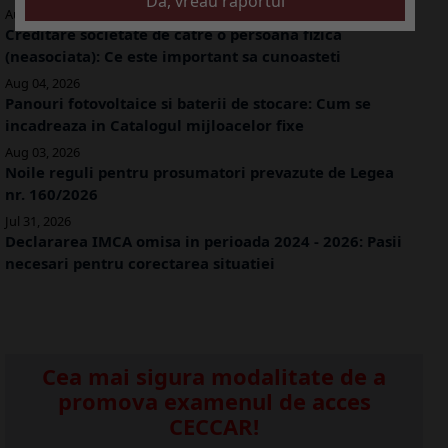
Aug 05, 2026
Creditare societate de catre o persoana fizica
(neasociata): Ce este important sa cunoasteti
Aug 04, 2026
Panouri fotovoltaice si baterii de stocare: Cum se
incadreaza in Catalogul mijloacelor fixe
Aug 03, 2026
Noile reguli pentru prosumatori prevazute de Legea
nr. 160/2026
Jul 31, 2026
Declararea IMCA omisa in perioada 2024 - 2026: Pasii
necesari pentru corectarea situatiei
Cea mai sigura modalitate de a
promova examenul de acces
CECCAR!