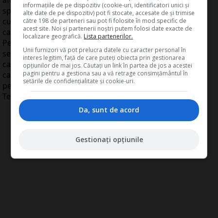
aferent anului 2020, prin impartirea impozitului
informațiile de pe dispozitiv (cookie-uri, identificatori unici și
specific anual la 365 de zile calendaristice si inmultirea
alte date de pe dispozitiv) pot fi stocate, accesate de și trimise
cu numarul de zile aferent perioadei din anul
către 198 de parteneri sau pot fi folosite în mod specific de
acest site. Noi și partenerii noștri putem folosi date exacte de
calendaristic in care au desfasurat activitatea.
localizare geografică.
Lista partenerilor.
Perioada in care contribuabilii au desfasurat activitatea
Unii furnizori vă pot prelucra datele cu caracter personal în
se determina prin scaderea din numarul de 365 de zile
interes legitim, față de care puteți obiecta prin gestionarea
calendaristice a numarului de zile aferent perioadei in
opțiunilor de mai jos. Căutați un link în partea de jos a acestei
pagini pentru a gestiona sau a vă retrage consimțământul în
care acestia au intrerupt activitatea total sau partial pe
setările de confidențialitate și cookie-uri.
perioada starii de urgenta decretate, explica AJFP
Teleorman.
Da, sunt de acord
Gestionați opțiunile